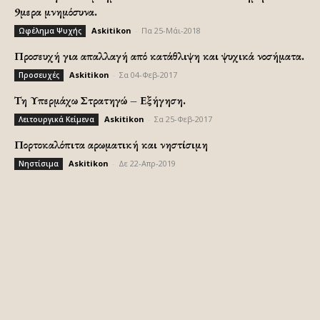
9μερα μνημόσυνα.
Askitikon
-
Πα 25-Μάι-2018
Ωφέλημα Ψυχής
Προσευχή για απαλλαγή από κατάθλιψη και ψυχικά νοσήματα.
Askitikon
-
Σα 04-Φεβ-2017
Προσευχές
Τη Υπερμάχω Στρατηγώ – Εξήγηση.
Askitikon
-
Σα 25-Φεβ-2017
Λειτουργικά Κείμενα
Πορτοκαλόπιτα αρωματική και νηστίσιμη
Askitikon
-
Δε 22-Απρ-2019
Νηστίσιμα