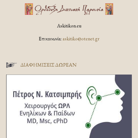
Askitikon.eu
Επικοινωνία:
askitiko@otenet.gr
ΔΙΑΦΗΜΊΣΕΙΣ ΔΩΡΕΆΝ