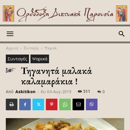
Askitikon
Αρχική
Συνταγές
Ψαρικά
Συνταγές
Ψαρικά
Τηγανητά μαλακά
καλαμαράκια !
511
Από
Askitikon
-
Κυ 04-Αυγ-2019
0