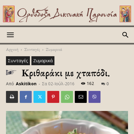
Askitikon
Αρχική
Συνταγές
Ζυμαρικά
Συνταγές
Ζυμαρικά
Κριθαράκι με χταπόδι.
162
Από
Askitikon
-
Σα 02-Ιούλ-2016
0