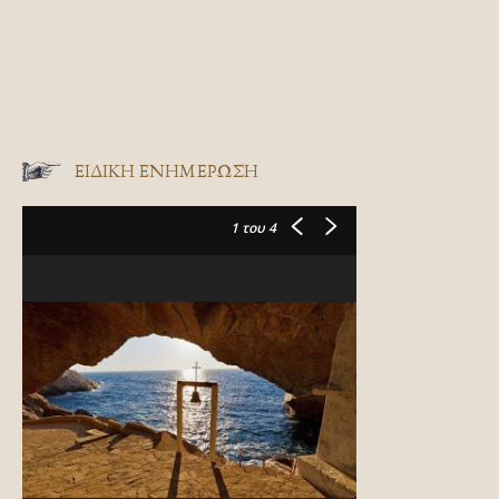
ΕΙΔΙΚΉ ΕΝΗΜΈΡΩΣΗ
1
του 4