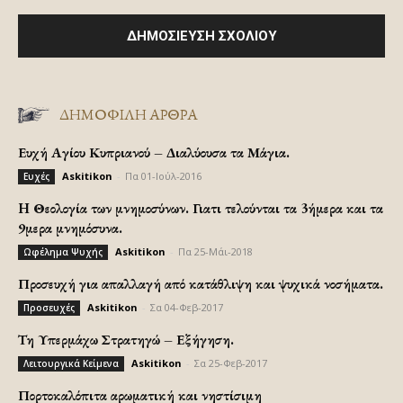
ΔΗΜΟΦΙΛΗ ΑΡΘΡΑ
Ευχή Αγίου Κυπριανού – Διαλύουσα τα Μάγια.
Askitikon
-
Πα 01-Ιούλ-2016
Ευχές
H Θεολογία των μνημοσύνων. Γιατι τελούνται τα 3ήμερα και τα
9μερα μνημόσυνα.
Askitikon
-
Πα 25-Μάι-2018
Ωφέλημα Ψυχής
Προσευχή για απαλλαγή από κατάθλιψη και ψυχικά νοσήματα.
Askitikon
-
Σα 04-Φεβ-2017
Προσευχές
Τη Υπερμάχω Στρατηγώ – Εξήγηση.
Askitikon
-
Σα 25-Φεβ-2017
Λειτουργικά Κείμενα
Πορτοκαλόπιτα αρωματική και νηστίσιμη