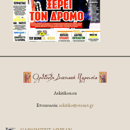
Askitikon.eu
Επικοινωνία:
askitiko@otenet.gr
ΔΙΑΦΗΜΊΣΕΙΣ ΔΩΡΕΆΝ