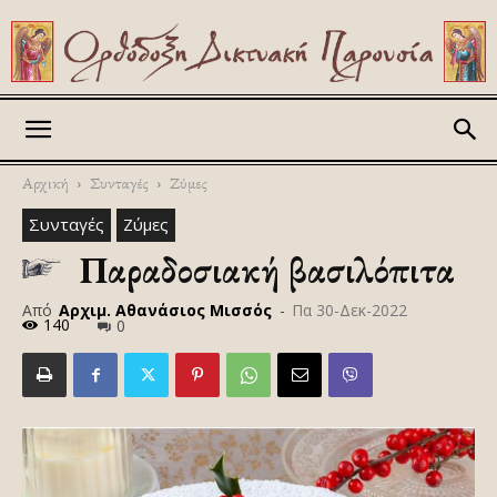
Askitikon
Αρχική
Συνταγές
Ζύμες
Συνταγές
Ζύμες
Παραδοσιακή βασιλόπιτα
Από
Αρχιμ. Αθανάσιος Μισσός
-
Πα 30-Δεκ-2022
140
0