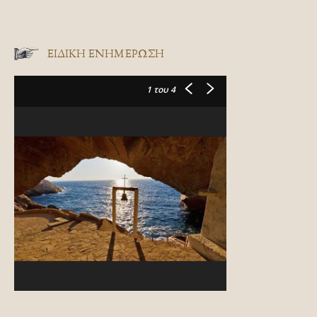
ΕΙΔΙΚΉ ΕΝΗΜΈΡΩΣΗ
1
του 4