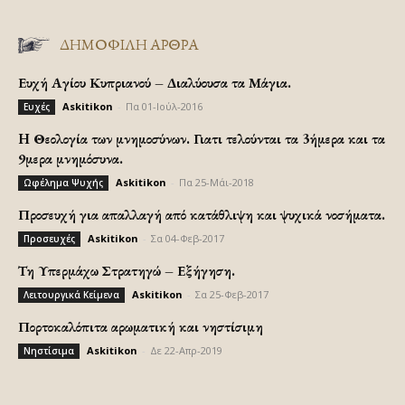
ΔΗΜΟΦΙΛΗ ΑΡΘΡΑ
Ευχή Αγίου Κυπριανού – Διαλύουσα τα Μάγια.
Askitikon
-
Πα 01-Ιούλ-2016
Ευχές
H Θεολογία των μνημοσύνων. Γιατι τελούνται τα 3ήμερα και τα
9μερα μνημόσυνα.
Askitikon
-
Πα 25-Μάι-2018
Ωφέλημα Ψυχής
Προσευχή για απαλλαγή από κατάθλιψη και ψυχικά νοσήματα.
Askitikon
-
Σα 04-Φεβ-2017
Προσευχές
Τη Υπερμάχω Στρατηγώ – Εξήγηση.
Askitikon
-
Σα 25-Φεβ-2017
Λειτουργικά Κείμενα
Πορτοκαλόπιτα αρωματική και νηστίσιμη
Askitikon
-
Δε 22-Απρ-2019
Νηστίσιμα