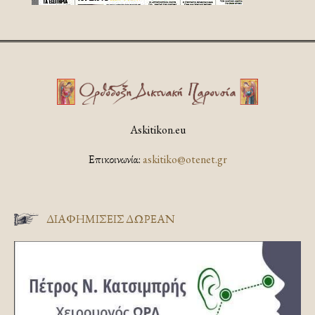
Askitikon.eu
Επικοινωνία:
askitiko@otenet.gr
ΔΙΑΦΗΜΊΣΕΙΣ ΔΩΡΕΆΝ