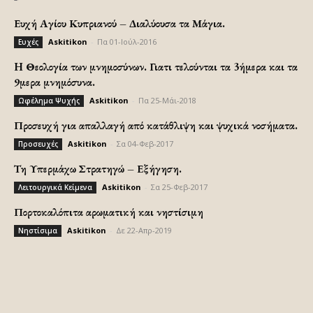
Ευχή Αγίου Κυπριανού – Διαλύουσα τα Μάγια.
Askitikon
-
Πα 01-Ιούλ-2016
Ευχές
H Θεολογία των μνημοσύνων. Γιατι τελούνται τα 3ήμερα και τα
9μερα μνημόσυνα.
Askitikon
-
Πα 25-Μάι-2018
Ωφέλημα Ψυχής
Προσευχή για απαλλαγή από κατάθλιψη και ψυχικά νοσήματα.
Askitikon
-
Σα 04-Φεβ-2017
Προσευχές
Τη Υπερμάχω Στρατηγώ – Εξήγηση.
Askitikon
-
Σα 25-Φεβ-2017
Λειτουργικά Κείμενα
Πορτοκαλόπιτα αρωματική και νηστίσιμη
Askitikon
-
Δε 22-Απρ-2019
Νηστίσιμα