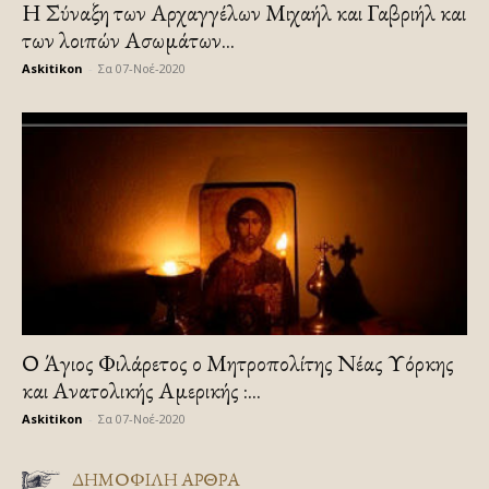
Η Σύναξη των Αρχαγγέλων Μιχαήλ και Γαβριήλ και
των λοιπών Ασωμάτων...
Askitikon
-
Σα 07-Νοέ-2020
Ο Άγιος Φιλάρετος ο Μητροπολίτης Νέας Υόρκης
και Ανατολικής Αμερικής :...
Askitikon
-
Σα 07-Νοέ-2020
ΔΗΜΟΦΙΛΗ ΑΡΘΡΑ