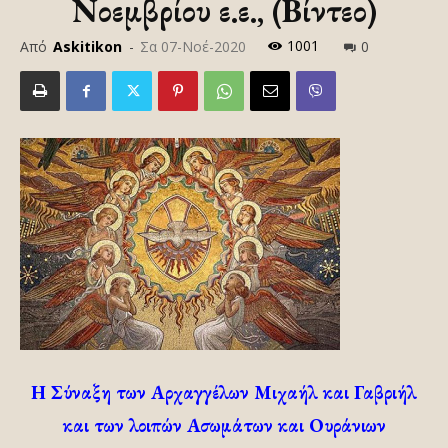
Νοεμβρίου ε.ε., (Βίντεο)
1001
Από
Askitikon
-
Σα 07-Νοέ-2020
0
Η Σύναξη των Αρχαγγέλων Μιχαήλ και Γαβριήλ
και των λοιπών Ασωμάτων και Ουράνιων