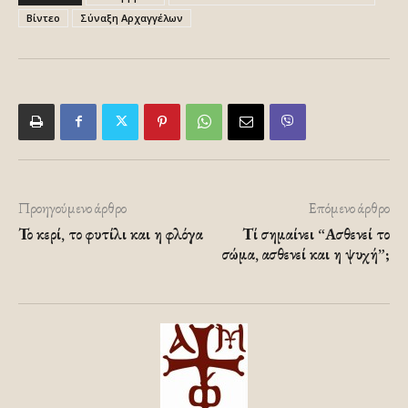
Βίντεο
Σύναξη Αρχαγγέλων
Προηγούμενο άρθρο
Επόμενο άρθρο
Το κερί, το φυτίλι και η φλόγα
Τί σημαίνει “Ασθενεί το
σώμα, ασθενεί και η ψυχή”;