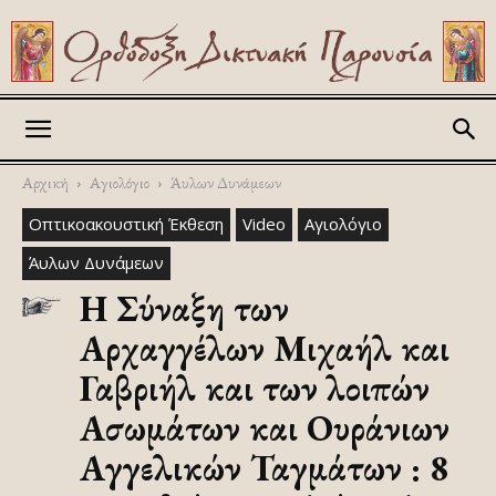
Askitikon
Αρχική
Αγιολόγιο
Άυλων Δυνάμεων
Οπτικοακουστική Έκθεση
Video
Αγιολόγιο
Άυλων Δυνάμεων
Η Σύναξη των
Αρχαγγέλων Μιχαήλ και
Γαβριήλ και των λοιπών
Ασωμάτων και Ουράνιων
Αγγελικών Ταγμάτων : 8