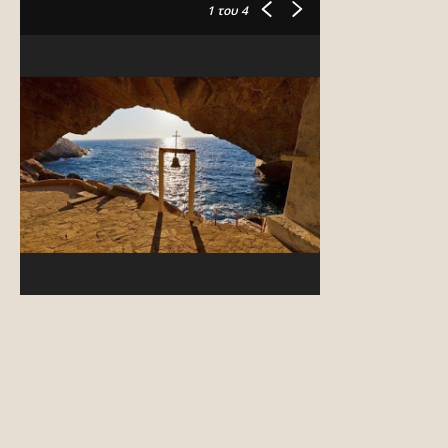
1
του 4