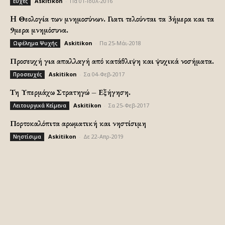
Askitikon
-
Πα 01-Ιούλ-2016
Ευχές
H Θεολογία των μνημοσύνων. Γιατι τελούνται τα 3ήμερα και τα
9μερα μνημόσυνα.
Askitikon
-
Πα 25-Μάι-2018
Ωφέλημα Ψυχής
Προσευχή για απαλλαγή από κατάθλιψη και ψυχικά νοσήματα.
Askitikon
-
Σα 04-Φεβ-2017
Προσευχές
Τη Υπερμάχω Στρατηγώ – Εξήγηση.
Askitikon
-
Σα 25-Φεβ-2017
Λειτουργικά Κείμενα
Πορτοκαλόπιτα αρωματική και νηστίσιμη
Askitikon
-
Δε 22-Απρ-2019
Νηστίσιμα