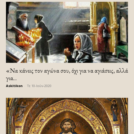
«Να κάνεις τον αγώνα σου, όχι για να αγιάσεις, αλλά
για...
Askitikon
-
Τε 10-Ιούν-2020