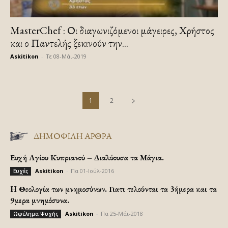
MasterChef : Οι διαγωνιζόμενοι μάγειρες, Χρήστος
και ο Παντελής ξεκινούν την...
Askitikon
-
Τε 08-Μάι-2019
1
2
ΔΗΜΟΦΙΛΗ ΑΡΘΡΑ
Ευχή Αγίου Κυπριανού – Διαλύουσα τα Μάγια.
Askitikon
-
Πα 01-Ιούλ-2016
Ευχές
H Θεολογία των μνημοσύνων. Γιατι τελούνται τα 3ήμερα και τα
9μερα μνημόσυνα.
Askitikon
-
Πα 25-Μάι-2018
Ωφέλημα Ψυχής