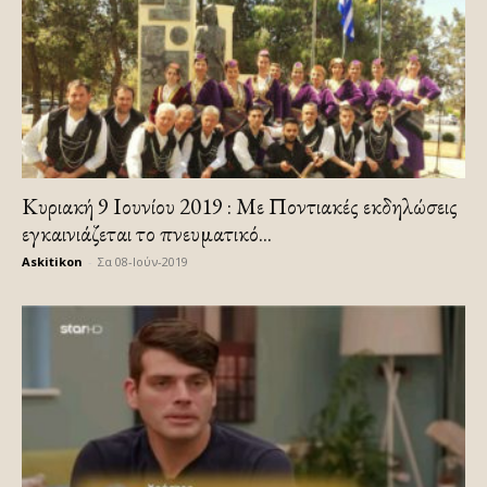
Κυριακή 9 Ιουνίου 2019 : Με Ποντιακές εκδηλώσεις
εγκαινιάζεται το πνευματικό...
Askitikon
-
Σα 08-Ιούν-2019