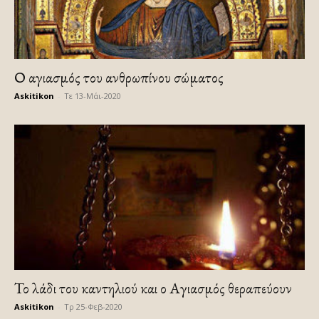
Ο αγιασμός του ανθρωπίνου σώματος
Askitikon
-
Τε 13-Μάι-2020
Το λάδι του καντηλιού και ο Αγιασμός θεραπεύουν
Askitikon
-
Τρ 25-Φεβ-2020