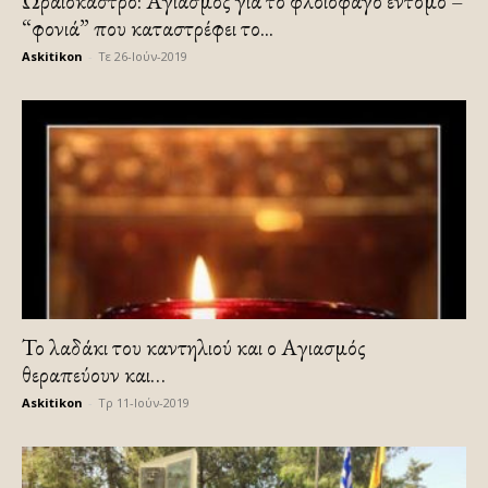
Ωραιόκαστρο: Αγιασμός για το φλοιοφάγο έντομο –
“φονιά” που καταστρέφει το...
Askitikon
-
Τε 26-Ιούν-2019
Το λαδάκι του καντηλιού και ο Αγιασμός
θεραπεύουν και…
Askitikon
-
Τρ 11-Ιούν-2019