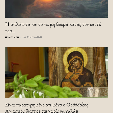
Η απλότητα και το να μη θεωρεί κανείς τον εαυτό
του...
Askitikon
-
Σα 11-Ιαν-2020
Eίναι παρατηρημένο ότι μόνο ο Ορθόδοξος
Αγιασμός διατηρείται χωρίς να χαλάει