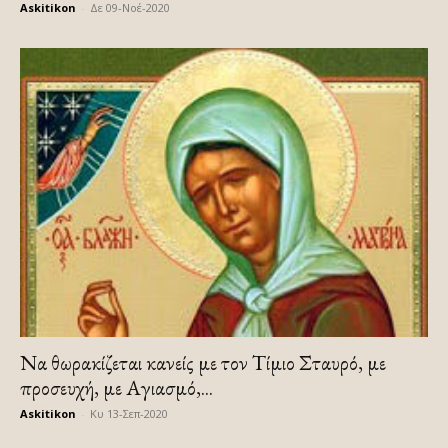
Askitikon
-
Δε 09-Νοέ-2020
Να θωρακίζεται κανείς με τον Τίμιο Σταυρό, με
προσευχή, με Αγιασμό,...
Askitikon
-
Κυ 13-Σεπ-2020