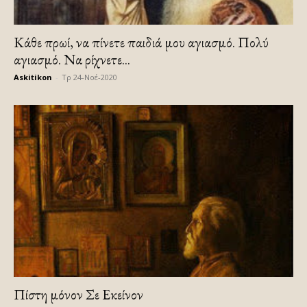
Κάθε πρωί, να πίνετε παιδιά μου αγιασμό. Πολύ
αγιασμό. Να ρίχνετε...
Askitikon
-
Τρ 24-Νοέ-2020
Πίστη μόνον Σε Εκείνον