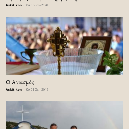
Askitikon
-
Κυ 05-Ιαν-2020
Ο Αγιασμός
Askitikon
-
Κυ 01-Σεπ-2019