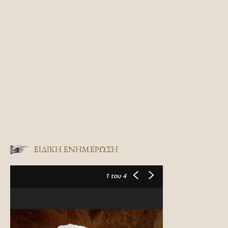
ΕΙΔΙΚΉ ΕΝΗΜΈΡΩΣΗ
1
του 4