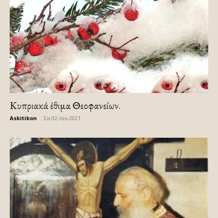
Κυπριακά έθιμα Θεοφανείων.
Askitikon
-
Σα 02-Ιαν-2021