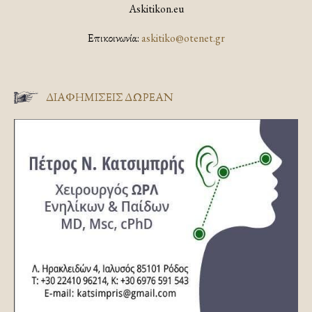
Askitikon.eu
Επικοινωνία:
askitiko@otenet.gr
ΔΙΑΦΗΜΊΣΕΙΣ ΔΩΡΕΆΝ