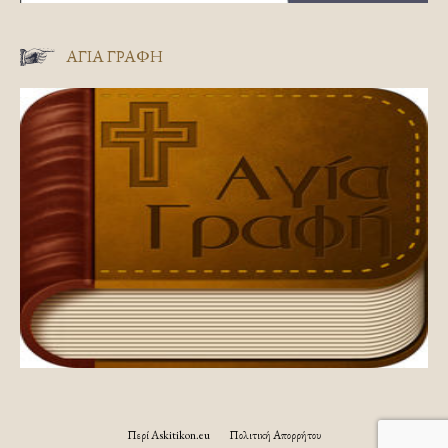
ΑΓΊΑ ΓΡΑΦΉ
Περί Askitikon.eu
Πολιτική Απορρήτου