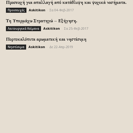
Προσευχή για απαλλαγή από κατάθλιψη και ψυχικά νοσήματα.
Askitikon
-
Σα 04-Φεβ-2017
Προσευχές
Τη Υπερμάχω Στρατηγώ – Εξήγηση.
Askitikon
-
Σα 25-Φεβ-2017
Λειτουργικά Κείμενα
Πορτοκαλόπιτα αρωματική και νηστίσιμη
Askitikon
-
Δε 22-Απρ-2019
Νηστίσιμα