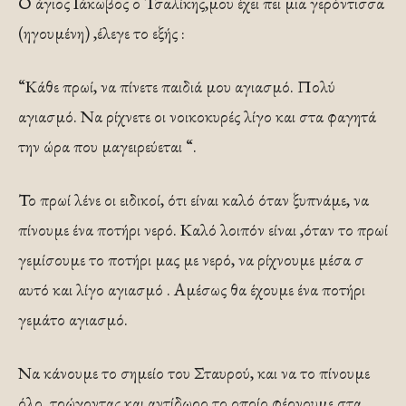
Ο άγιος Ιάκωβος ο Τσαλίκης,μου έχει πει μια γερόντισσα
(ηγουμένη) ,έλεγε το εξής :
“Κάθε πρωί, να πίνετε παιδιά μου αγιασμό. Πολύ
αγιασμό. Να ρίχνετε οι νοικοκυρές λίγο και στα φαγητά
την ώρα που μαγειρεύεται “.
Το πρωί λένε οι ειδικοί, ότι είναι καλό όταν ξυπνάμε, να
πίνουμε ένα ποτήρι νερό. Καλό λοιπόν είναι ,όταν το πρωί
γεμίσουμε το ποτήρι μας με νερό, να ρίχνουμε μέσα σ
αυτό και λίγο αγιασμό . Αμέσως θα έχουμε ένα ποτήρι
γεμάτο αγιασμό.
Να κάνουμε το σημείο του Σταυρού, και να το πίνουμε
όλο, τρώγοντας και αντίδωρο το οποίο φέρνουμε στα