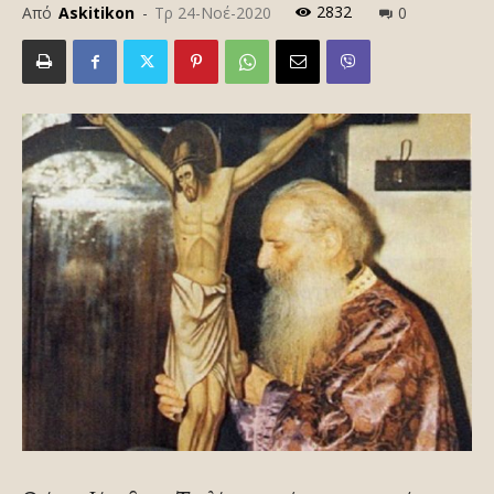
2832
Από
Askitikon
-
Τρ 24-Νοέ-2020
0