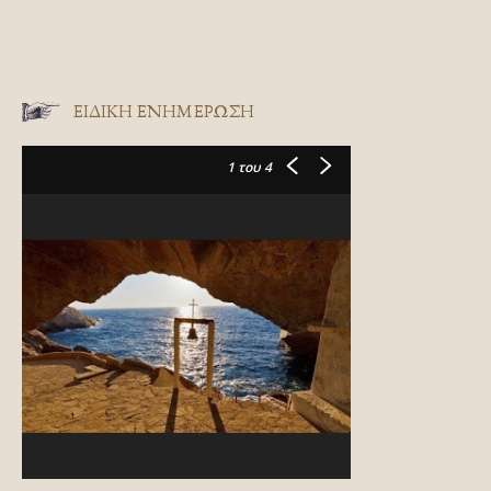
ΕΙΔΙΚΉ ΕΝΗΜΈΡΩΣΗ
1
του 4