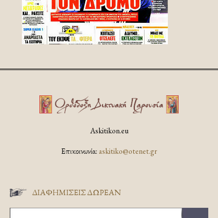
Askitikon.eu
Επικοινωνία:
askitiko@otenet.gr
ΔΙΑΦΗΜΊΣΕΙΣ ΔΩΡΕΆΝ