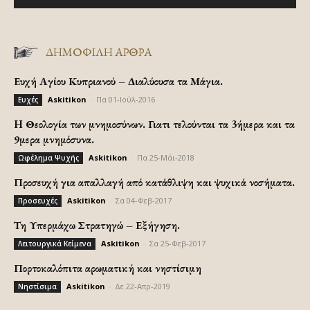
ΔΗΜΟΦΙΛΗ ΑΡΘΡΑ
Ευχή Αγίου Κυπριανού – Διαλύουσα τα Μάγια.
Askitikon
-
Πα 01-Ιούλ-2016
Ευχές
H Θεολογία των μνημοσύνων. Γιατι τελούνται τα 3ήμερα και τα
9μερα μνημόσυνα.
Askitikon
-
Πα 25-Μάι-2018
Ωφέλημα Ψυχής
Προσευχή για απαλλαγή από κατάθλιψη και ψυχικά νοσήματα.
Askitikon
-
Σα 04-Φεβ-2017
Προσευχές
Τη Υπερμάχω Στρατηγώ – Εξήγηση.
Askitikon
-
Σα 25-Φεβ-2017
Λειτουργικά Κείμενα
Πορτοκαλόπιτα αρωματική και νηστίσιμη
Askitikon
-
Δε 22-Απρ-2019
Νηστίσιμα