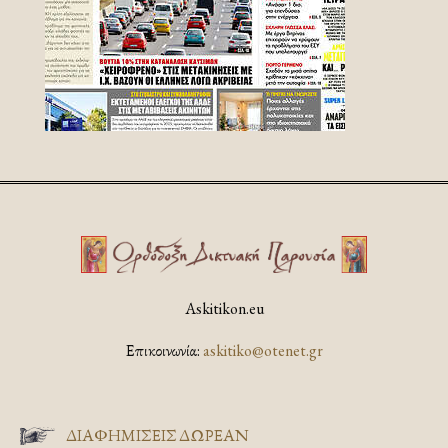
Askitikon.eu
Επικοινωνία:
askitiko@otenet.gr
ΔΙΑΦΗΜΊΣΕΙΣ ΔΩΡΕΆΝ