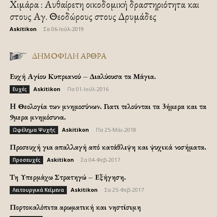
Χιμάρα : Αυθαίρετη οικοδομική δραστηριότητα και
στους Αγ. Θεοδώρους στους Δρυμάδες
Askitikon
-
Σα 06-Ιούλ-2019
ΔΗΜΟΦΙΛΗ ΑΡΘΡΑ
Ευχή Αγίου Κυπριανού – Διαλύουσα τα Μάγια.
Askitikon
-
Πα 01-Ιούλ-2016
Ευχές
H Θεολογία των μνημοσύνων. Γιατι τελούνται τα 3ήμερα και τα
9μερα μνημόσυνα.
Askitikon
-
Πα 25-Μάι-2018
Ωφέλημα Ψυχής
Προσευχή για απαλλαγή από κατάθλιψη και ψυχικά νοσήματα.
Askitikon
-
Σα 04-Φεβ-2017
Προσευχές
Τη Υπερμάχω Στρατηγώ – Εξήγηση.
Askitikon
-
Σα 25-Φεβ-2017
Λειτουργικά Κείμενα
Πορτοκαλόπιτα αρωματική και νηστίσιμη