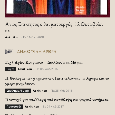
Άγιος Επίκτητος ο θαυματουργός. 12 Οκτωβρίου
ε.ε.
Askitikon
-
Πε 11-Οκτ-2018
ΔΗΜΟΦΙΛΗ ΑΡΘΡΑ
Ευχή Αγίου Κυπριανού – Διαλύουσα τα Μάγια.
Askitikon
-
Πα 01-Ιούλ-2016
Ευχές
H Θεολογία των μνημοσύνων. Γιατι τελούνται τα 3ήμερα και τα
9μερα μνημόσυνα.
Askitikon
-
Πα 25-Μάι-2018
Ωφέλημα Ψυχής
Προσευχή για απαλλαγή από κατάθλιψη και ψυχικά νοσήματα.
Askitikon
-
Σα 04-Φεβ-2017
Προσευχές