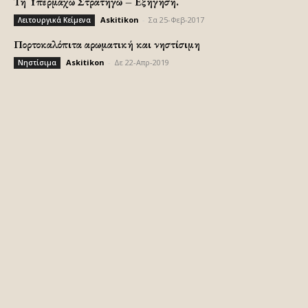
Τη Υπερμάχω Στρατηγώ – Εξήγηση.
Askitikon
-
Σα 25-Φεβ-2017
Λειτουργικά Κείμενα
Πορτοκαλόπιτα αρωματική και νηστίσιμη
Askitikon
-
Δε 22-Απρ-2019
Νηστίσιμα