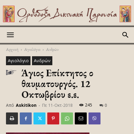
Askitikon
Αρχική
Αγιολόγιο
Ανδρών
Αγιολόγιο
Ανδρών
Άγιος Επίκτητος ο
θαυματουργός. 12
Οκτωβρίου ε.ε.
245
Από
Askitikon
-
Πε 11-Οκτ-2018
0