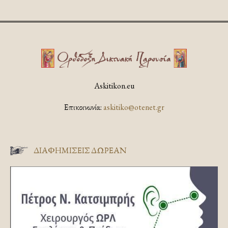
Askitikon.eu
Επικοινωνία:
askitiko@otenet.gr
ΔΙΑΦΗΜΊΣΕΙΣ ΔΩΡΕΆΝ