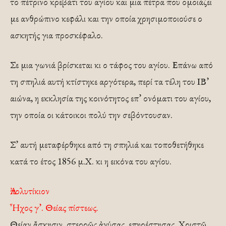
το πέτρινο κρεβάτι του αγίου και μια πέτρα που ομοιάζει
με ανθρώπινο κεφάλι και την οποία χρησιμοποιούσε ο
ασκητής για προσκέφαλο.
Σε μια γωνιά βρίσκεται κι ο τάφος του αγίου. Επάνω από
τη σπηλιά αυτή κτίστηκε αργότερα, περί τα τέλη του ΙΒ’
αιώνα, η εκκλησία της κοινότητος επ’ ονόματι του αγίου,
την οποία οι κάτοικοι πολύ την σεβόντουσαν.
Σ’ αυτή μεταφέρθηκε από τη σπηλιά και τοποθετήθηκε
κατά το έτος 1856 μ.Χ. κι η εικόνα του αγίου.
Ἀπολυτίκιον
Ἦχος γ’. Θείας πίστεως.
Θείαν ἄσκησιν, στερρῶς ἀνύσας, επηρέστησας, Χριστῷ