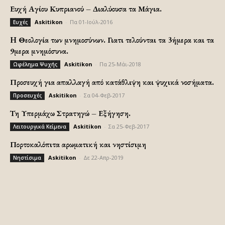
Ευχή Αγίου Κυπριανού – Διαλύουσα τα Μάγια.
Askitikon
-
Πα 01-Ιούλ-2016
Ευχές
H Θεολογία των μνημοσύνων. Γιατι τελούνται τα 3ήμερα και τα
9μερα μνημόσυνα.
Askitikon
-
Πα 25-Μάι-2018
Ωφέλημα Ψυχής
Προσευχή για απαλλαγή από κατάθλιψη και ψυχικά νοσήματα.
Askitikon
-
Σα 04-Φεβ-2017
Προσευχές
Τη Υπερμάχω Στρατηγώ – Εξήγηση.
Askitikon
-
Σα 25-Φεβ-2017
Λειτουργικά Κείμενα
Πορτοκαλόπιτα αρωματική και νηστίσιμη
Askitikon
-
Δε 22-Απρ-2019
Νηστίσιμα