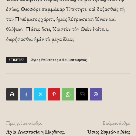
ὁσίως, Θεοφόρε παμμάκαρ Ἐπίκτητε. καὶ δοξασθεῖς τὴ
τοῦ Πνεύματος χάριτι, ἠμᾶς λύτρωσε κινδύνων καὶ
θλίψεων. Πάτερ ὅσιε, Χριστὸν τὸν Θεὸν ἱκέτευε,
δωρήσασθαι ἠμὶν τὸ μέγα ἔλεος.
ΕΤΙΚΕΤΕΣ
Άγιος Επίκτητος ο θαυματουργός
Προηγούμενο άρθρο
Επόμενο άρθρο
Αγία Αναστασία η Παρθένος.
Όσιος Συμεών ο Νέος