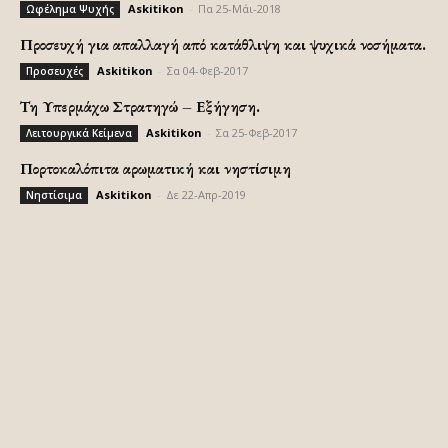
Askitikon
-
Πα 25-Μάι-2018
Ωφέλημα Ψυχής
Προσευχή για απαλλαγή από κατάθλιψη και ψυχικά νοσήματα.
Askitikon
-
Σα 04-Φεβ-2017
Προσευχές
Τη Υπερμάχω Στρατηγώ – Εξήγηση.
Askitikon
-
Σα 25-Φεβ-2017
Λειτουργικά Κείμενα
Πορτοκαλόπιτα αρωματική και νηστίσιμη
Askitikon
-
Δε 22-Απρ-2019
Νηστίσιμα