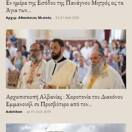
Εν ημέρα της Εισόδου της Πανάγνου Μητρός εις τα
Άγια των...
Αρχιμ. Αθανάσιος Μισσός
-
Σα 21-Νοέ-2020
Αρχιεπισκοπή Αλβανίας : Χειροτονία του Διακόνου
Εμμανουήλ σε Πρεσβύτερο από τον...
Askitikon
-
Δε 01-Ιούλ-2019