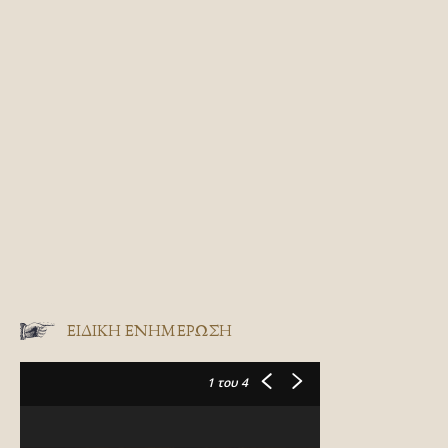
ΕΙΔΙΚΉ ΕΝΗΜΈΡΩΣΗ
1
του 4