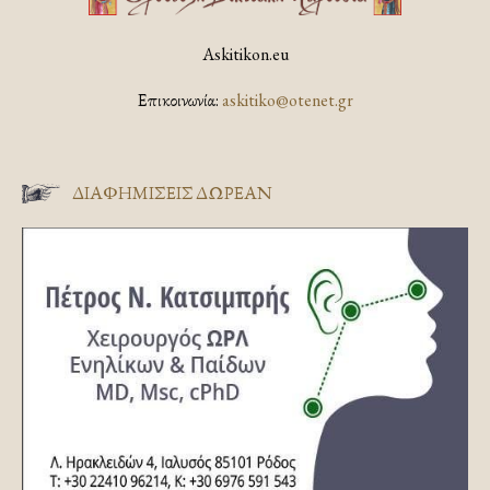
Askitikon.eu
Επικοινωνία:
askitiko@otenet.gr
ΔΙΑΦΗΜΊΣΕΙΣ ΔΩΡΕΆΝ