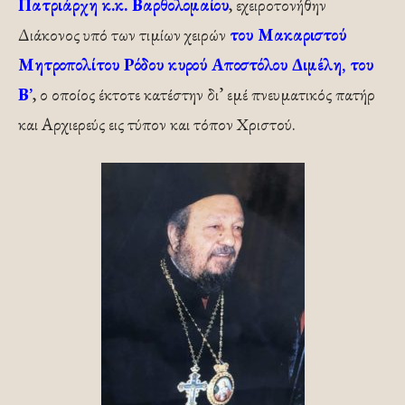
Πατριάρχη κ.κ. Βαρθολομαίου
, εχειροτονήθην
Διάκονος υπό των τιμίων χειρών
του Μακαριστού
Μητροπολίτου Ρόδου κυρού Αποστόλου Διμέλη, του
Β’
, ο οποίος έκτοτε κατέστην δι’ εμέ πνευματικός πατήρ
και Αρχιερεύς εις τύπον και τόπον Χριστού.