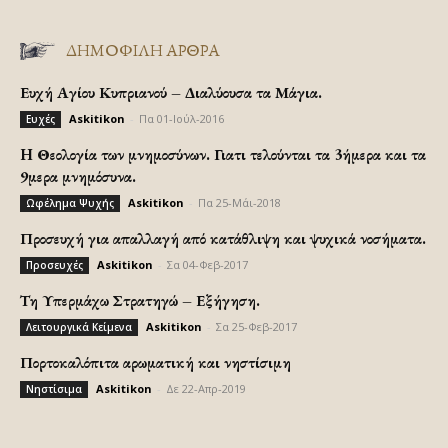
ΔΗΜΟΦΙΛΗ ΑΡΘΡΑ
Ευχή Αγίου Κυπριανού – Διαλύουσα τα Μάγια.
Askitikon
-
Πα 01-Ιούλ-2016
Ευχές
H Θεολογία των μνημοσύνων. Γιατι τελούνται τα 3ήμερα και τα
9μερα μνημόσυνα.
Askitikon
-
Πα 25-Μάι-2018
Ωφέλημα Ψυχής
Προσευχή για απαλλαγή από κατάθλιψη και ψυχικά νοσήματα.
Askitikon
-
Σα 04-Φεβ-2017
Προσευχές
Τη Υπερμάχω Στρατηγώ – Εξήγηση.
Askitikon
-
Σα 25-Φεβ-2017
Λειτουργικά Κείμενα
Πορτοκαλόπιτα αρωματική και νηστίσιμη
Askitikon
-
Δε 22-Απρ-2019
Νηστίσιμα