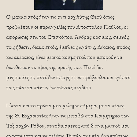
Ο μακαριστός ήταν τω όντι αρχιθύτης Θεού όπως
προβλέπουν οι παραγγελίες του Αποστόλου Παύλου, οι
αφορώσες στα του Επισκόπου. Άνδρας κόσμιος, σεμνός
τοις ήθεσιν, διακριτικός, έμπλεως αγάπης, Δίκαιος, πράος
και ακέραιος, είναι μερικά κοσμητικά που μπορούν να
διανθίσουν το ύψος της αρετής του. Ποτέ δεν
μνησικάκησε, ποτέ δεν ενέργησε υστερόβουλα και εγένετο
τοις πάσι τα πάντα, ίνα πάντας κερδίσει.
Γι΄αυτό και το πρώτο μου μέλημα σήμερα, με το πέρας
της Θ. Ευχαριστίας ήταν να μεταβώ στο Κοιμητήριο των
Ταξιαρχών Ρόδου, συνοδευόμενος από 8 πνευματικά μου
αναστήματα και να τελέσω Τρισάγιον υπέρ Αναπαύσεως