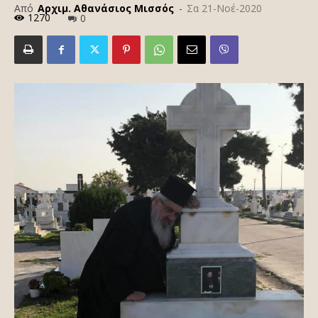
Από
Αρχιμ. Αθανάσιος Μισσός
-
Σα 21-Νοέ-2020
1270
0