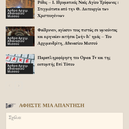
Ρόδος – Ι. Ιδρυματικός Ναός Αγίου Τρύφωνος :
Στιγμιότυπα από την Θ. Λειτουργία των
Άρθρα Αρχιμ.
Αθανασίου
Χριστουγέννων
Μισσού
Φαίδρυνον, αγίασον τους πιστώς σε υμνούντας
και ειρηναίαν αιτήσαι ζωήν δι’ ημάς – Του
Άρθρα Αρχιμ.
Αθανασίου
Αρχιμανδρίτη, Αθανασίου Μισσού
Μισσού
Παραπληροφόρηση του Open Tv και της
εκπομπής Επί Τόπου
Άρθρα Αρχιμ.
Αθανασίου
Μισσού
ΑΦΗΣΤΕ ΜΙΑ ΑΠΑΝΤΗΣΗ