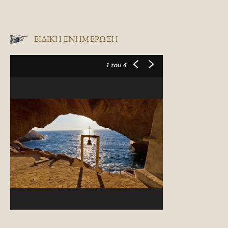
ΕΙΔΙΚΉ ΕΝΗΜΈΡΩΣΗ
1
του 4