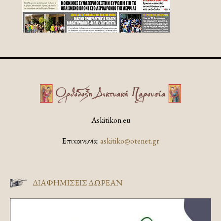
Askitikon.eu
Επικοινωνία:
askitiko@otenet.gr
ΔΙΑΦΗΜΊΣΕΙΣ ΔΩΡΕΆΝ