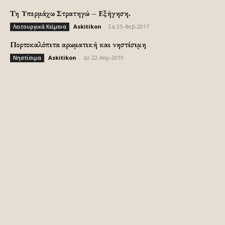
Τη Υπερμάχω Στρατηγώ – Εξήγηση.
Askitikon
-
Σα 25-Φεβ-2017
Λειτουργικά Κείμενα
Πορτοκαλόπιτα αρωματική και νηστίσιμη
Askitikon
-
Δε 22-Απρ-2019
Νηστίσιμα