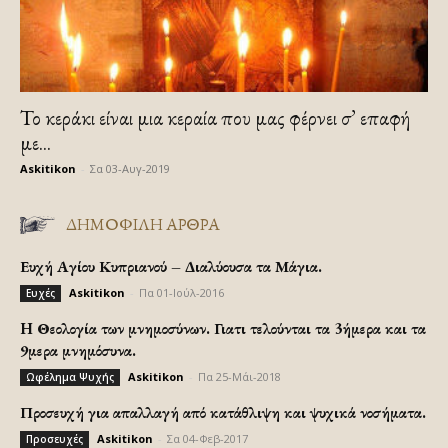
Το κεράκι είναι μια κεραία που μας φέρνει σ’ επαφή
με...
Askitikon
-
Σα 03-Αυγ-2019
ΔΗΜΟΦΙΛΗ ΑΡΘΡΑ
Ευχή Αγίου Κυπριανού – Διαλύουσα τα Μάγια.
Askitikon
-
Πα 01-Ιούλ-2016
Ευχές
H Θεολογία των μνημοσύνων. Γιατι τελούνται τα 3ήμερα και τα
9μερα μνημόσυνα.
Askitikon
-
Πα 25-Μάι-2018
Ωφέλημα Ψυχής
Προσευχή για απαλλαγή από κατάθλιψη και ψυχικά νοσήματα.
Askitikon
-
Σα 04-Φεβ-2017
Προσευχές