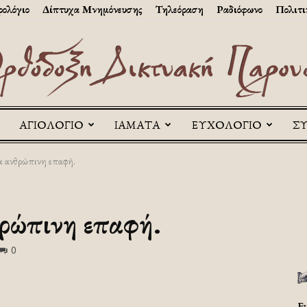
ολόγιο
Δίπτυχα Μνημόνευσης
Τηλεόραση
Ραδιόφωνο
Πολιτι
ΑΓΙΟΛΟΓΙΟ
ΙΑΜΑΤΑ
ΕΥΧΟΛΟΓΙΟ
Σ
Askitikon
α ανθρώπινη επαφή.
ρώπινη επαφή.
0
Ε