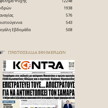
φέλημα Ψυχής
12248
νδρών
1938
αναγίας
576
ριστούγεννα
543
εγάλη Εβδομάδα
508
ΠΡΩΤΟΣΈΛΙΔΑ ΕΦΗΜΕΡΊΔΩΝ