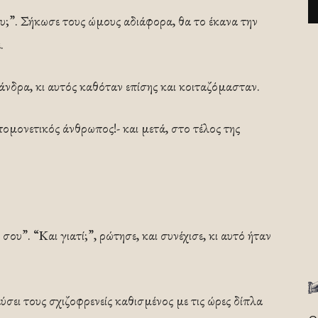
υ;”. Σήκωσε τους ώμους αδιάφορα, θα το έκανα την
.
 άνδρα, κι αυτός καθόταν επίσης και κοιταζόμασταν.
υπομονετικός άνθρωπος!- και μετά, στο τέλος της
 σου”. “Και γιατί;”, ρώτησε, και συνέχισε, κι αυτό ήταν
ύσει τους σχιζοφρενείς καθισμένος με τις ώρες δίπλα