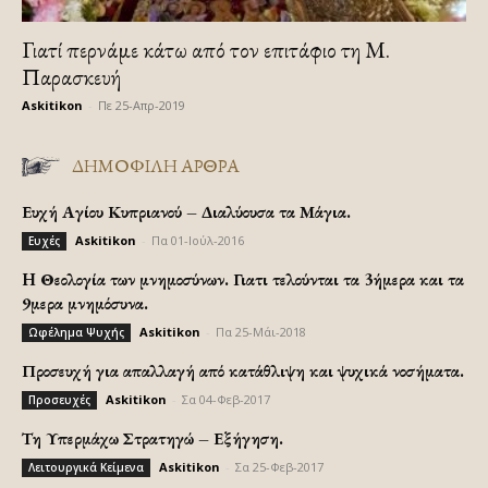
Γιατί περνάμε κάτω από τον επιτάφιο τη Μ.
Παρασκευή
Askitikon
-
Πε 25-Απρ-2019
ΔΗΜΟΦΙΛΗ ΑΡΘΡΑ
Ευχή Αγίου Κυπριανού – Διαλύουσα τα Μάγια.
Askitikon
-
Πα 01-Ιούλ-2016
Ευχές
H Θεολογία των μνημοσύνων. Γιατι τελούνται τα 3ήμερα και τα
9μερα μνημόσυνα.
Askitikon
-
Πα 25-Μάι-2018
Ωφέλημα Ψυχής
Προσευχή για απαλλαγή από κατάθλιψη και ψυχικά νοσήματα.
Askitikon
-
Σα 04-Φεβ-2017
Προσευχές
Τη Υπερμάχω Στρατηγώ – Εξήγηση.
Askitikon
-
Σα 25-Φεβ-2017
Λειτουργικά Κείμενα