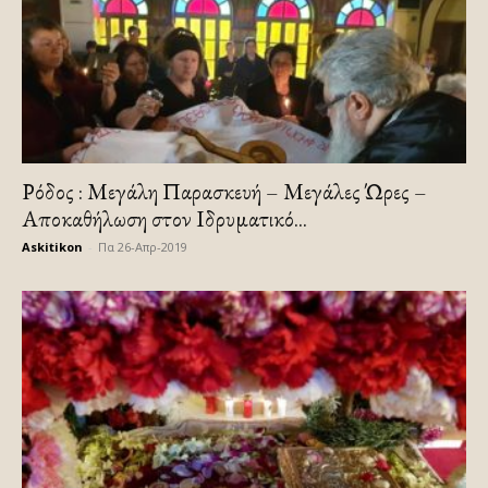
Ρόδος : Μεγάλη Παρασκευή – Μεγάλες Ώρες –
Αποκαθήλωση στον Ιδρυματικό...
Askitikon
-
Πα 26-Απρ-2019