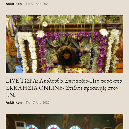
Askitikon
-
Πα 30-Απρ-2021
LIVE ΤΩΡΑ: Ακολουθία Επιταφίου-Περιφορά από
ΕΚΚΛΗΣΙΑ ONLINE- Στείλτε προσευχές στον
Ι.Ν...
Askitikon
-
Πα 17-Απρ-2020