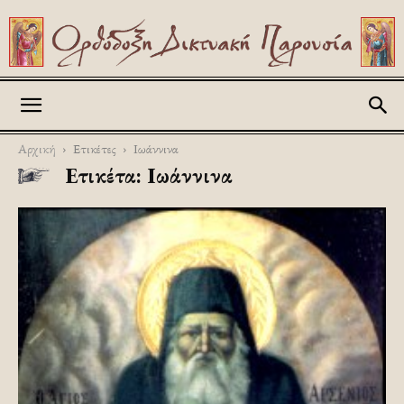
Askitikon
Αρχική
Ετικέτες
Ιωάννινα
Ετικέτα: Ιωάννινα