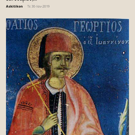
Askitikon
-
Τε 30-Ιαν-2019