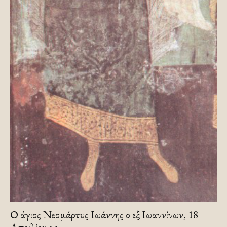
Ο άγιος Νεομάρτυς Ιωάννης ο εξ Ιωαννίνων, 18