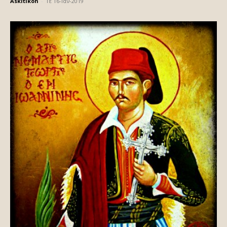
Askitikon
-
Τε 16-Ιαν-2019