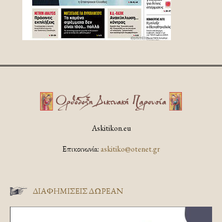
Askitikon.eu
Επικοινωνία:
askitiko@otenet.gr
ΔΙΑΦΗΜΊΣΕΙΣ ΔΩΡΕΆΝ