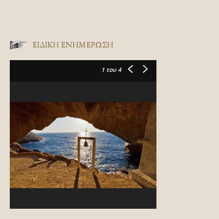
ΕΙΔΙΚΉ ΕΝΗΜΈΡΩΣΗ
1
του 4