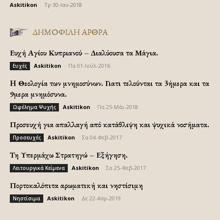
Askitikon
-
Τρ 30-Ιαν-2018
ΔΗΜΟΦΙΛΗ ΑΡΘΡΑ
Ευχή Αγίου Κυπριανού – Διαλύουσα τα Μάγια.
Askitikon
-
Πα 01-Ιούλ-2016
Ευχές
H Θεολογία των μνημοσύνων. Γιατι τελούνται τα 3ήμερα και τα
9μερα μνημόσυνα.
Askitikon
-
Πα 25-Μάι-2018
Ωφέλημα Ψυχής
Προσευχή για απαλλαγή από κατάθλιψη και ψυχικά νοσήματα.
Askitikon
-
Σα 04-Φεβ-2017
Προσευχές
Τη Υπερμάχω Στρατηγώ – Εξήγηση.
Askitikon
-
Σα 25-Φεβ-2017
Λειτουργικά Κείμενα
Πορτοκαλόπιτα αρωματική και νηστίσιμη
Askitikon
-
Δε 22-Απρ-2019
Νηστίσιμα