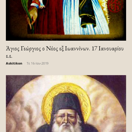
Άγιος Γεώργιος ο Νέος εξ Ιωαννίνων. 17 Ιανουαρίου
ε.ε.
Askitikon
-
Τε 16-Ιαν-2019