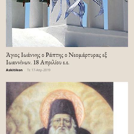
Άγιος Ιωάννης ο Ράπτης ο Νεομάρτυρας εξ
Ιωαννίνων. 18 Απριλίου ε.ε.
Askitikon
-
Τε 17-Απρ-2019