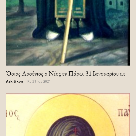
Όσιος Αρσένιος ο Νέος εν Πάρω. 31 Ιανουαρίου ε.ε.
Askitikon
-
Κυ 31-Ιαν-2021