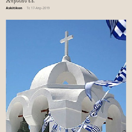
Απριλίου ε.ε.
Askitikon
-
Τε 17-Απρ-2019