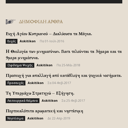
ΔΗΜΟΦΙΛΗ ΑΡΘΡΑ
Ευχή Αγίου Κυπριανού – Διαλύουσα τα Μάγια.
Askitikon
-
Πα 01-Ιούλ-2016
Ευχές
H Θεολογία των μνημοσύνων. Γιατι τελούνται τα 3ήμερα και τα
9μερα μνημόσυνα.
Askitikon
-
Πα 25-Μάι-2018
Ωφέλημα Ψυχής
Προσευχή για απαλλαγή από κατάθλιψη και ψυχικά νοσήματα.
Askitikon
-
Σα 04-Φεβ-2017
Προσευχές
Τη Υπερμάχω Στρατηγώ – Εξήγηση.
Askitikon
-
Σα 25-Φεβ-2017
Λειτουργικά Κείμενα
Πορτοκαλόπιτα αρωματική και νηστίσιμη
Askitikon
-
Δε 22-Απρ-2019
Νηστίσιμα