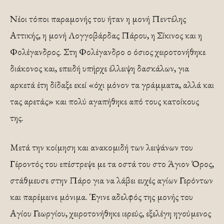
Νέοι τόποι παραμονής του ήταν η μονή Πεντέλης
Αττικής, η μονή Λογγοβάρδας Πάρου, η Σίκινος και η
Φολέγανδρος. Στη Φολέγανδρο ο όσιος χειροτονήθηκε
διάκονος και, επειδή υπήρχε έλλειψη δασκάλων, για
αρκετά έτη δίδαξε εκεί «όχι μόνον τα γράμματα, αλλά και
τας αρετάς» και πολύ αγαπήθηκε από τους κατοίκους
της.
Μετά την κοίμηση και ανακομιδή των λειψάνων του
Γέροντός του επέστρεψε με τα οστά του στο Άγιον Όρος,
στάθμευσε στην Πάρο για να λάβει ευχές αγίων Γερόντων
και παρέμεινε μόνιμα. Έγινε αδελφός της μονής του
Αγίου Γεωργίου, χειροτονήθηκε ιερεύς, εξελέγη ηγούμενος