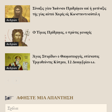
Σύναξις Ἁγίου Ἰωάννου Προδρόμου καί ἡ μετένεξις
τῆς Ἁγίας αὐτοῦ Χειρός εἰς Κωνσταντινούπολη
Ανδρών
Ο Τίμιος Πρόδρομος, ο πρώτος μοναχός
Ανδρών
Άγιος Σπυρίδων ο Θαυματουργός, επίσκοπος
Τριμυθούντος Κύπρου, 12 Δεκεμβρίου ε.ε.
Ανδρών
ΑΦΗΣΤΕ ΜΙΑ ΑΠΑΝΤΗΣΗ