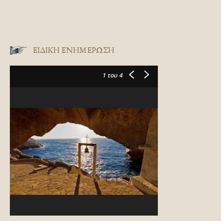
ΕΙΔΙΚΉ ΕΝΗΜΈΡΩΣΗ
1
του 4