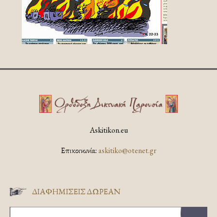
Askitikon.eu
Επικοινωνία:
askitiko@otenet.gr
ΔΙΑΦΗΜΊΣΕΙΣ ΔΩΡΕΆΝ