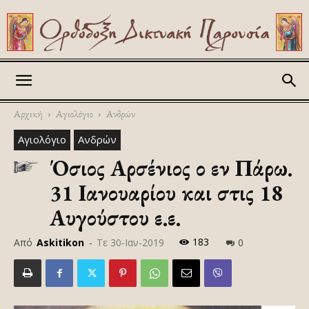
Askitikon
Αρχική
Αγιολόγιο
Ανδρών
Αγιολόγιο
Ανδρών
Όσιος Αρσένιος ο εν Πάρω.
31 Ιανουαρίου και στις 18
Αυγούστου ε.ε.
183
Από
Askitikon
-
Τε 30-Ιαν-2019
0