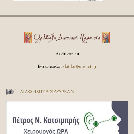
Askitikon.eu
Επικοινωνία:
askitiko@otenet.gr
ΔΙΑΦΗΜΊΣΕΙΣ ΔΩΡΕΆΝ