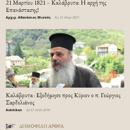
21 Μαρτίου 1821 – Καλάβρυτα: Η αρχή της
Επανάστασης!
Αρχιμ. Αθανάσιος Μισσός
-
Κυ 21-Μαρ-2021
Καλάβρυτα : Εξεδήμησε προς Κύριον ο π. Γεώργιος
Σαρδελιάνος
Askitikon
-
Δε 01-Ιούλ-2019
ΔΗΜΟΦΙΛΗ ΑΡΘΡΑ