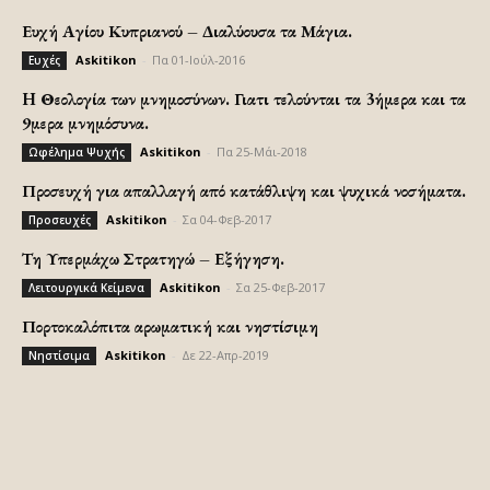
Ευχή Αγίου Κυπριανού – Διαλύουσα τα Μάγια.
Askitikon
-
Πα 01-Ιούλ-2016
Ευχές
H Θεολογία των μνημοσύνων. Γιατι τελούνται τα 3ήμερα και τα
9μερα μνημόσυνα.
Askitikon
-
Πα 25-Μάι-2018
Ωφέλημα Ψυχής
Προσευχή για απαλλαγή από κατάθλιψη και ψυχικά νοσήματα.
Askitikon
-
Σα 04-Φεβ-2017
Προσευχές
Τη Υπερμάχω Στρατηγώ – Εξήγηση.
Askitikon
-
Σα 25-Φεβ-2017
Λειτουργικά Κείμενα
Πορτοκαλόπιτα αρωματική και νηστίσιμη
Askitikon
-
Δε 22-Απρ-2019
Νηστίσιμα