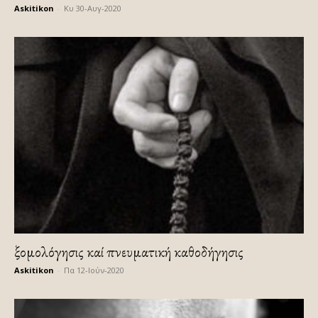
Askitikon
-
Κυ 30-Αυγ-2020
Ἐξομολόγησις καί πνευματική καθοδήγησις
Askitikon
-
Πα 12-Ιούν-2020