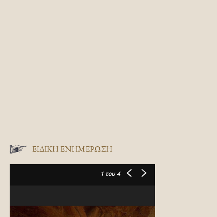
ΕΙΔΙΚΉ ΕΝΗΜΈΡΩΣΗ
1
του 4