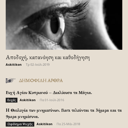
Αποδοχή, κατανόηση και καθοδήγηση
Askitikon
-
Τρ 02-Ιούλ-2019
ΔΗΜΟΦΙΛΗ ΑΡΘΡΑ
Ευχή Αγίου Κυπριανού – Διαλύουσα τα Μάγια.
Askitikon
-
Πα 01-Ιούλ-2016
Ευχές
H Θεολογία των μνημοσύνων. Γιατι τελούνται τα 3ήμερα και τα
9μερα μνημόσυνα.
Askitikon
-
Πα 25-Μάι-2018
Ωφέλημα Ψυχής