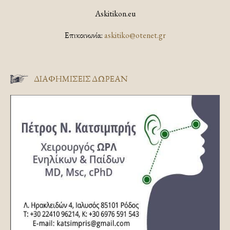
Askitikon.eu
Επικοινωνία:
askitiko@otenet.gr
ΔΙΑΦΗΜΊΣΕΙΣ ΔΩΡΕΆΝ