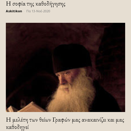
Η σοφία της καθοδήγησης
Askitikon
-
Πα 13-Νοέ-2020
Η μελέτη των θείων Γραφών μας ανακαινίζει και μας
καθοδηγεί