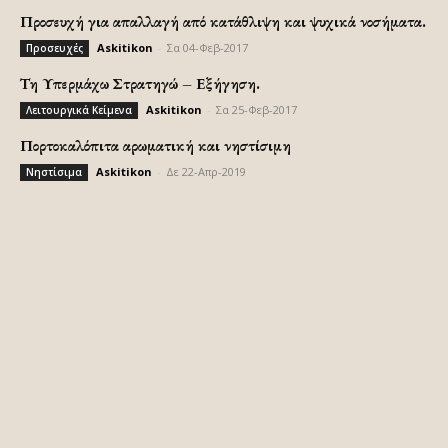
Προσευχή για απαλλαγή από κατάθλιψη και ψυχικά νοσήματα.
Askitikon
-
Σα 04-Φεβ-2017
Προσευχές
Τη Υπερμάχω Στρατηγώ – Εξήγηση.
Askitikon
-
Σα 25-Φεβ-2017
Λειτουργικά Κείμενα
Πορτοκαλόπιτα αρωματική και νηστίσιμη
Askitikon
-
Δε 22-Απρ-2019
Νηστίσιμα