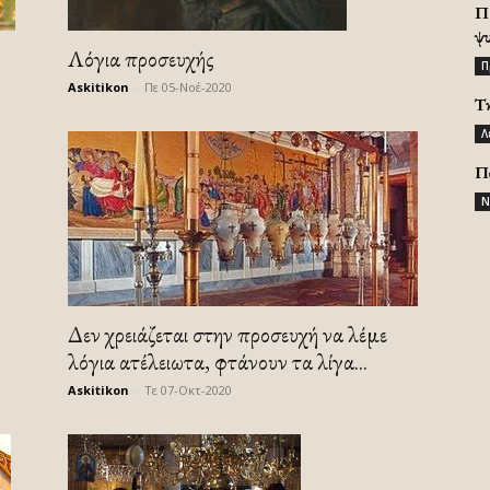
Π
ψ
Λόγια προσευχής
Π
Askitikon
-
Πε 05-Νοέ-2020
Τ
Λ
Π
Ν
Δεν χρειάζεται στην προσευχή να λέμε
λόγια ατέλειωτα, φτάνουν τα λίγα...
Askitikon
-
Τε 07-Οκτ-2020