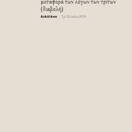
μεταφορά των λόγων των τρίτων
(διαβολή)
Askitikon
-
Τρ 25-Ιούν-2019