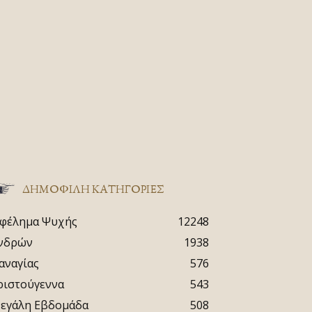
ΔΗΜΟΦΙΛΗ ΚΑΤΗΓΟΡΙΕΣ
φέλημα Ψυχής
12248
νδρών
1938
αναγίας
576
ριστούγεννα
543
εγάλη Εβδομάδα
508