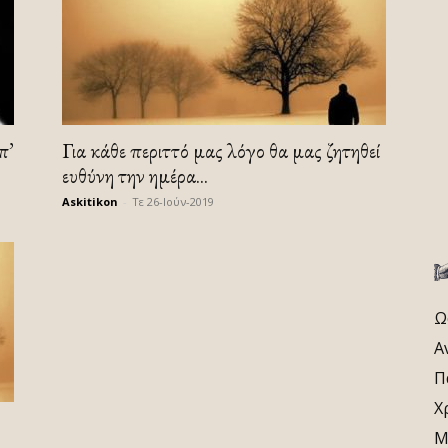
π’
Για κάθε περιττό μας λόγο θα μας ζητηθεί
ευθύνη την ημέρα...
Askitikon
-
Τε 26-Ιούν-2019
Ω
Α
Π
Χ
Μ