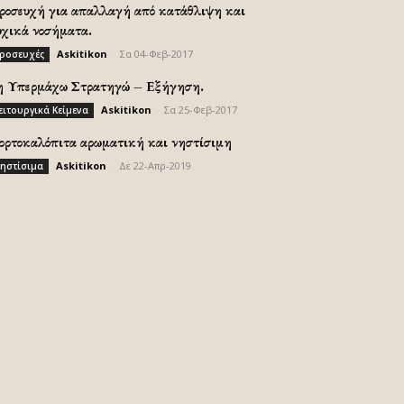
ροσευχή για απαλλαγή από κατάθλιψη και
υχικά νοσήματα.
Askitikon
-
Σα 04-Φεβ-2017
ροσευχές
η Υπερμάχω Στρατηγώ – Εξήγηση.
Askitikon
-
Σα 25-Φεβ-2017
ειτουργικά Κείμενα
ορτοκαλόπιτα αρωματική και νηστίσιμη
Askitikon
-
Δε 22-Απρ-2019
ηστίσιμα