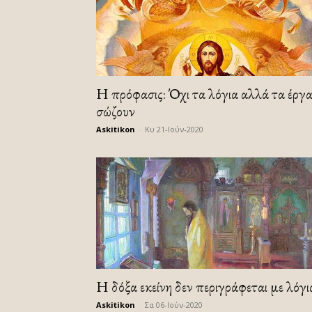
Η πρόφασις: Όχι τα λόγια αλλά τα έργ
σώζουν
Askitikon
-
Κυ 21-Ιούν-2020
Η δόξα εκείνη δεν περιγράφεται με λόγι
Askitikon
-
Σα 06-Ιούν-2020