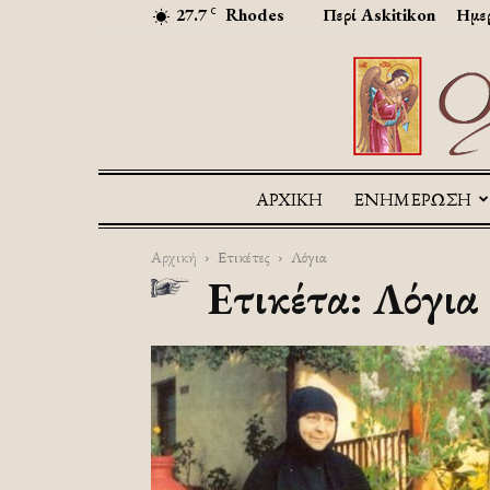
27.7
Rhodes
Περί Askitikon
Ημερ
C
ΑΡΧΙΚΉ
ΕΝΗΜΕΡΩΣΗ
Αρχική
Ετικέτες
Λόγια
Ετικέτα: Λόγια