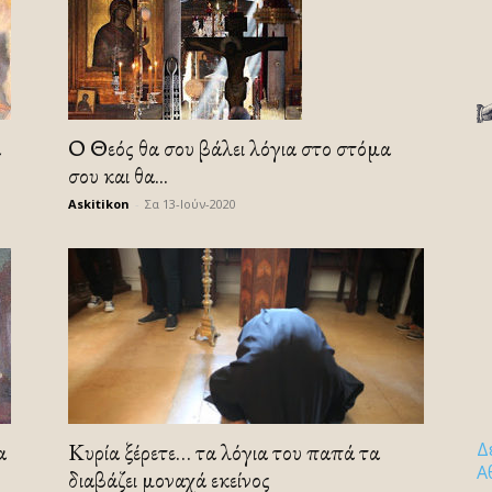
α
Ο Θεός θα σου βάλει λόγια στο στόμα
σου και θα...
Askitikon
-
Σα 13-Ιούν-2020
α
Κυρία ξέρετε… τα λόγια του παπά τα
Δ
Α
διαβάζει μοναχά εκείνος