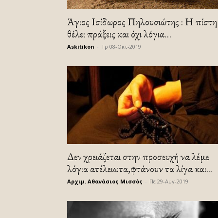
Άγιος Ισίδωρος Πηλουσιώτης : Η πίστη
θέλει πράξεις και όχι λόγια…
Askitikon
-
Τρ 08-Οκτ-2019
Δεν χρειάζεται στην προσευχή να λέμε
λόγια ατέλειωτα,φτάνουν τα λίγα και...
Αρχιμ. Αθανάσιος Μισσός
-
Πε 29-Αυγ-2019