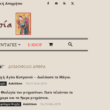
κή Απορρήτου
ΥΝΤΑΓΕΣ
E-SHOP
ΔΗΜΟΦΙΛΗ ΑΡΘΡΑ
υχή Αγίου Κυπριανού – Διαλύουσα τα Μάγια.
Askitikon
-
Πα 01-Ιούλ-2016
υχές
Θεολογία των μνημοσύνων. Γιατι τελούνται τα
ήμερα και τα 9μερα μνημόσυνα.
Askitikon
-
Πα 25-Μάι-2018
φέλημα Ψυχής