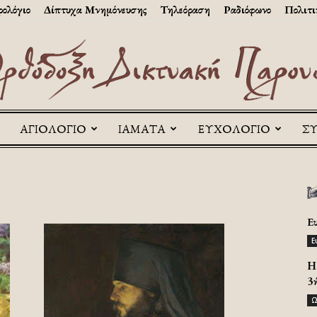
ολόγιο
Δίπτυχα Μνημόνευσης
Τηλεόραση
Ραδιόφωνο
Πολιτι
ΑΓΙΟΛΟΓΙΟ
ΙΑΜΑΤΑ
ΕΥΧΟΛΟΓΙΟ
Σ
Askitikon
Ε
Ε
H 
3
Ω