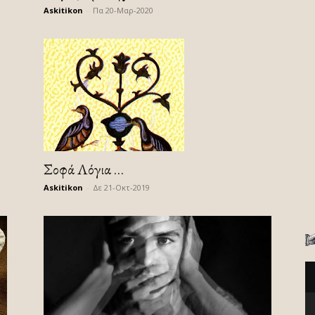
Askitikon
-
Πα 20-Μαρ-2020
Σοφά Λόγια …
Askitikon
-
Δε 21-Οκτ-2019