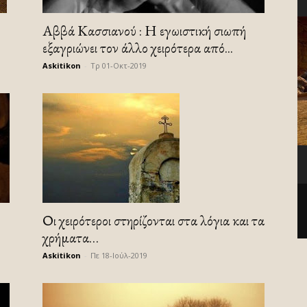
Αββά Κασσιανού : Η εγωιστική σιωπή
εξαγριώνει τον άλλο χειρότερα από...
Askitikon
-
Τρ 01-Οκτ-2019
Οι χειρότεροι στηρίζονται στα λόγια και τα
χρήματα…
Askitikon
-
Πε 18-Ιούλ-2019