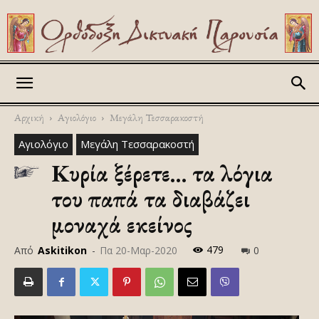
Askitikon
Αρχική
Αγιολόγιο
Μεγάλη Τεσσαρακοστή
Αγιολόγιο
Μεγάλη Τεσσαρακοστή
Κυρία ξέρετε… τα λόγια
του παπά τα διαβάζει
μοναχά εκείνος
479
Από
Askitikon
-
Πα 20-Μαρ-2020
0