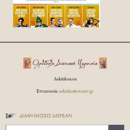
Askitikon.eu
Επικοινωνία:
askitiko@otenet.gr
ΔΙΑΦΗΜΊΣΕΙΣ ΔΩΡΕΆΝ