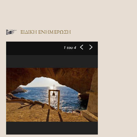
ΕΙΔΙΚΉ ΕΝΗΜΈΡΩΣΗ
1
του 4