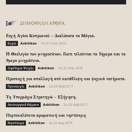
ΔΗΜΟΦΙΛΗ ΑΡΘΡΑ
Ευχή Αγίου Κυπριανού – Διαλύουσα τα Μάγια.
Askitikon
-
Πα 01-Ιούλ-2016
Ευχές
H Θεολογία των μνημοσύνων. Γιατι τελούνται τα 3ήμερα και τα
9μερα μνημόσυνα.
Askitikon
-
Πα 25-Μάι-2018
Ωφέλημα Ψυχής
Προσευχή για απαλλαγή από κατάθλιψη και ψυχικά νοσήματα.
Askitikon
-
Σα 04-Φεβ-2017
Προσευχές
Τη Υπερμάχω Στρατηγώ – Εξήγηση.
Askitikon
-
Σα 25-Φεβ-2017
Λειτουργικά Κείμενα
Πορτοκαλόπιτα αρωματική και νηστίσιμη
Askitikon
-
Δε 22-Απρ-2019
Νηστίσιμα