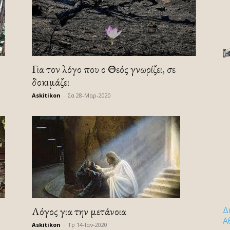
Για τον λόγο που ο Θεός γνωρίζει, σε
δοκιμάζει
Askitikon
-
Σα 28-Μαρ-2020
Λόγος για την μετάνοια
Δ
Α
Askitikon
-
Τρ 14-Ιαν-2020