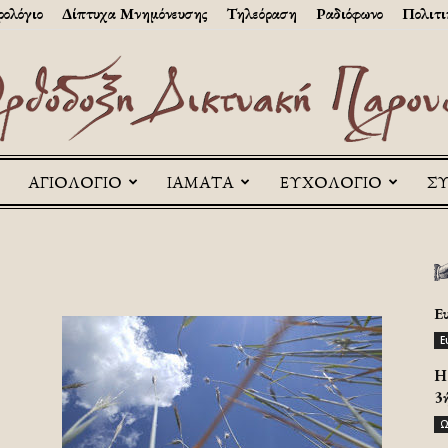
ολόγιο
Δίπτυχα Μνημόνευσης
Τηλεόραση
Ραδιόφωνο
Πολιτι
ΑΓΙΟΛΟΓΙΟ
ΙΑΜΑΤΑ
ΕΥΧΟΛΟΓΙΟ
Σ
Askitikon
Ε
Ε
H 
3
Ω