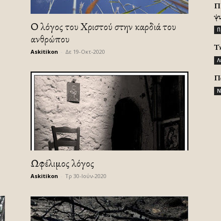
Π
ψ
Ο λόγος του Χριστού στην καρδιά του
Π
ανθρώπου
Τ
Askitikon
-
Δε 19-Οκτ-2020
Λ
Π
Ν
Ωφέλιμος λόγος
Askitikon
-
Τρ 30-Ιούν-2020