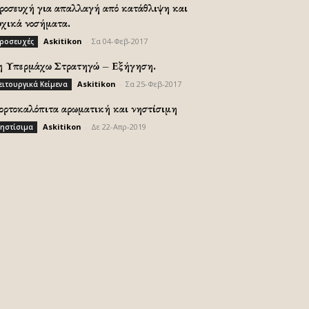
ροσευχή για απαλλαγή από κατάθλιψη και
υχικά νοσήματα.
Askitikon
-
Σα 04-Φεβ-2017
ροσευχές
η Υπερμάχω Στρατηγώ – Εξήγηση.
Askitikon
-
Σα 25-Φεβ-2017
ειτουργικά Κείμενα
ορτοκαλόπιτα αρωματική και νηστίσιμη
Askitikon
-
Δε 22-Απρ-2019
ηστίσιμα