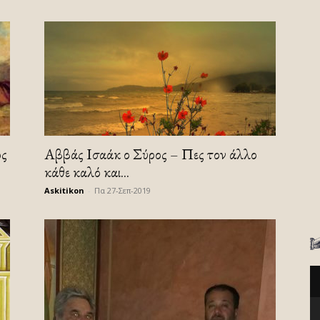
ος
Αββάς Ισαάκ ο Σύρος – Πες τον άλλο
κάθε καλό και...
Askitikon
-
Πα 27-Σεπ-2019