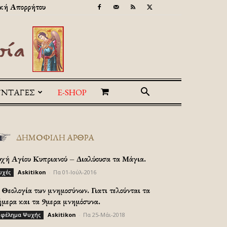
κή Απορρήτου
ΥΝΤΑΓΕΣ
E-SHOP
ΔΗΜΟΦΙΛΗ ΑΡΘΡΑ
υχή Αγίου Κυπριανού – Διαλύουσα τα Μάγια.
Askitikon
-
Πα 01-Ιούλ-2016
υχές
Θεολογία των μνημοσύνων. Γιατι τελούνται τα
ήμερα και τα 9μερα μνημόσυνα.
Askitikon
-
Πα 25-Μάι-2018
φέλημα Ψυχής