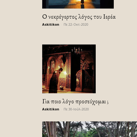
Ο νεκρέγερτος λόγος του Ιερέα
Askitikon
-
Πε 22-Οκτ-2020
Για ποιο λόγο προσεύχομαι ;
Askitikon
-
Πε 30-Ιούλ-2020