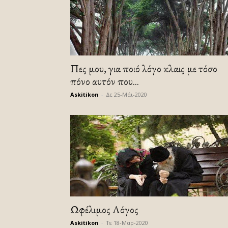
Πες μου, για ποιό λόγο κλαις με τόσο
πόνο αυτόν που...
Askitikon
-
Δε 25-Μάι-2020
Ωφέλιμος Λόγος
Askitikon
-
Τε 18-Μαρ-2020