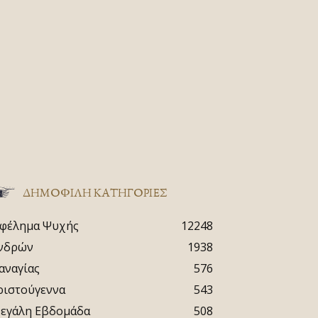
ΔΗΜΟΦΙΛΗ ΚΑΤΗΓΟΡΙΕΣ
φέλημα Ψυχής
12248
νδρών
1938
αναγίας
576
ριστούγεννα
543
εγάλη Εβδομάδα
508