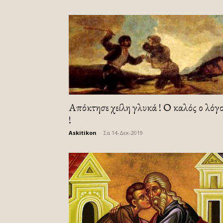
Απόκτησε χείλη γλυκά ! Ο καλός ο λόγ
!
Askitikon
-
Σα 14-Δεκ-2019