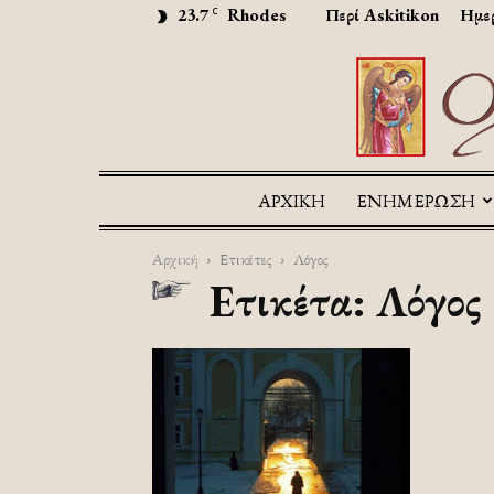
23.7
Rhodes
Περί Askitikon
Ημερ
C
ΑΡΧΙΚΉ
ΕΝΗΜΕΡΩΣΗ
Αρχική
Ετικέτες
Λόγος
Ετικέτα: Λόγος