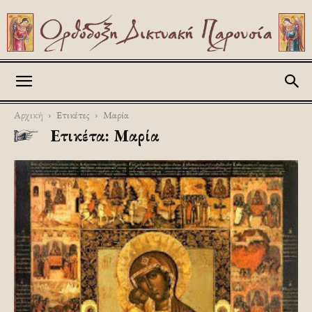
Askitikon
Αρχική
Ετικέτες
Μαρία
Ετικέτα: Μαρία