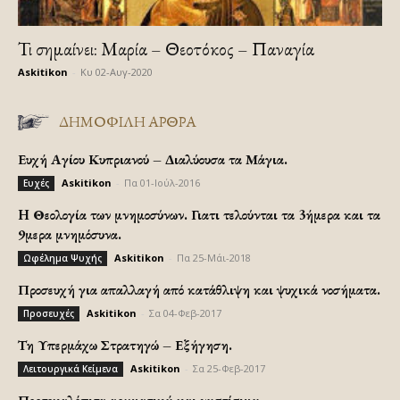
Τι σημαίνει: Μαρία – Θεοτόκος – Παναγία
Askitikon
-
Κυ 02-Αυγ-2020
ΔΗΜΟΦΙΛΗ ΑΡΘΡΑ
Ευχή Αγίου Κυπριανού – Διαλύουσα τα Μάγια.
Askitikon
-
Πα 01-Ιούλ-2016
Ευχές
H Θεολογία των μνημοσύνων. Γιατι τελούνται τα 3ήμερα και τα
9μερα μνημόσυνα.
Askitikon
-
Πα 25-Μάι-2018
Ωφέλημα Ψυχής
Προσευχή για απαλλαγή από κατάθλιψη και ψυχικά νοσήματα.
Askitikon
-
Σα 04-Φεβ-2017
Προσευχές
Τη Υπερμάχω Στρατηγώ – Εξήγηση.
Askitikon
-
Σα 25-Φεβ-2017
Λειτουργικά Κείμενα