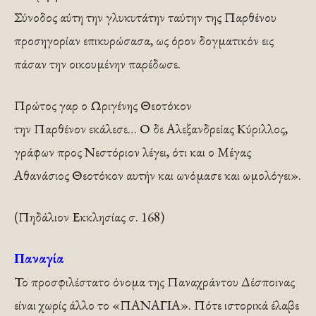
Σύνοδος αύτη την γλυκυτάτην ταύτην της Παρθένου
προσηγορίαν επικυρώσασα, ως όρον δογματικόν εις
πάσαν την οικουμένην παρέδωσε.
Πρώτος γαρ ο Ωριγένης Θεοτόκον
την Παρθένον εκάλεσε… Ο δε Αλεξανδρείας Κύριλλος,
γράφων προς Νεστόριον λέγει, ότι και ο Μέγας
Αθανάσιος Θεοτόκον αυτήν και ωνόμασε και ωμολόγει».
(Πηδάλιον Εκκλησίας σ. 168)
Παναγία
Το προσφιλέστατο όνομα της Παναχράντου Δέσποινας
είναι χωρίς άλλο το «ΠΑΝΑΓΙΑ». Πότε ιστορικά έλαβε