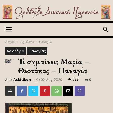
Askitikon
Αρχική
Αγιολόγιο
Παναγίας
Αγιολόγιο
Παναγίας
Τι σημαίνει: Μαρία –
Θεοτόκος – Παναγία
582
Από
Askitikon
-
Κυ 02-Αυγ-2020
0