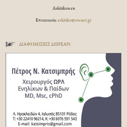
Askitikon.eu
Επικοινωνία:
askitiko@otenet.gr
ΔΙΑΦΗΜΊΣΕΙΣ ΔΩΡΕΆΝ