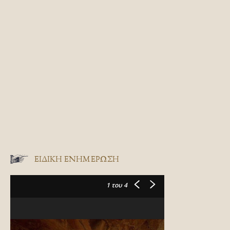
ΕΙΔΙΚΉ ΕΝΗΜΈΡΩΣΗ
1
του 4