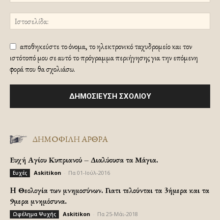
αποθηκεύστε το όνομα, το ηλεκτρονικό ταχυδρομείο και τον
ιστότοπό μου σε αυτό το πρόγραμμα περιήγησης για την επόμενη
φορά που θα σχολιάσω.
ΔΗΜΟΦΙΛΗ ΑΡΘΡΑ
Ευχή Αγίου Κυπριανού – Διαλύουσα τα Μάγια.
Askitikon
-
Πα 01-Ιούλ-2016
Ευχές
H Θεολογία των μνημοσύνων. Γιατι τελούνται τα 3ήμερα και τα
9μερα μνημόσυνα.
Askitikon
-
Πα 25-Μάι-2018
Ωφέλημα Ψυχής