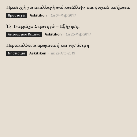
Προσευχή για απαλλαγή από κατάθλιψη και ψυχικά νοσήματα.
Askitikon
-
Σα 04-Φεβ-2017
Προσευχές
Τη Υπερμάχω Στρατηγώ – Εξήγηση.
Askitikon
-
Σα 25-Φεβ-2017
Λειτουργικά Κείμενα
Πορτοκαλόπιτα αρωματική και νηστίσιμη
Askitikon
-
Δε 22-Απρ-2019
Νηστίσιμα