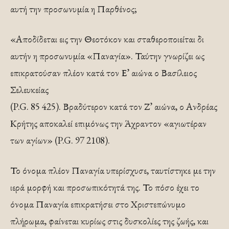
αυτή την προσωνυμία η Παρθένος;
«Αποδίδεται εις την Θεοτόκον και σταθεροποιείται δι
αυτήν η προσωνυμία «Παναγία». Ταύτην γνωρίζει ως
επικρατούσαν πλέον κατά τον Ε’ αιώνα ο Βασίλειος
Σελευκείας
(P.G. 85 425). Βραδύτερον κατά τον Ζ’ αιώνα, ο Ανδρέας
Κρήτης αποκαλεί επιμόνως την Άχραντον «αγιωτέραν
των αγίων» (P.G. 97 2108).
Το όνομα πλέον Παναγία υπερίσχυσε, ταυτίστηκε με την
ιερά μορφή και προσωπικότητά της. Το πόσο έχει το
όνομα Παναγία επικρατήσει στο Χριστεπώνυμο
πλήρωμα, φαίνεται κυρίως στις δυσκολίες της ζωής, και