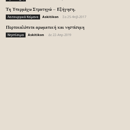
Τη Υπερμάχω Στρατηγώ – Εξήγηση.
Askitikon
-
Σα 25-Φεβ-2017
Λειτουργικά Κείμενα
Πορτοκαλόπιτα αρωματική και νηστίσιμη
Askitikon
-
Δε 22-Απρ-2019
Νηστίσιμα