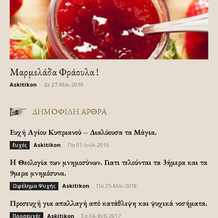
Μαρμελάδα Φράουλα !
Askitikon
-
Δε 27-Μάι-2019
ΔΗΜΟΦΙΛΗ ΑΡΘΡΑ
Ευχή Αγίου Κυπριανού – Διαλύουσα τα Μάγια.
Askitikon
-
Πα 01-Ιούλ-2016
Ευχές
H Θεολογία των μνημοσύνων. Γιατι τελούνται τα 3ήμερα και τα
9μερα μνημόσυνα.
Askitikon
-
Πα 25-Μάι-2018
Ωφέλημα Ψυχής
Προσευχή για απαλλαγή από κατάθλιψη και ψυχικά νοσήματα.
Askitikon
-
Σα 04-Φεβ-2017
Προσευχές