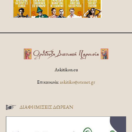
Askitikon.eu
Επικοινωνία:
askitiko@otenet.gr
ΔΙΑΦΗΜΊΣΕΙΣ ΔΩΡΕΆΝ