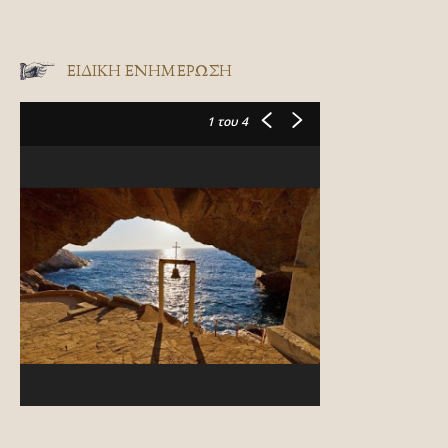
ΕΙΔΙΚΉ ΕΝΗΜΈΡΩΣΗ
1
του 4