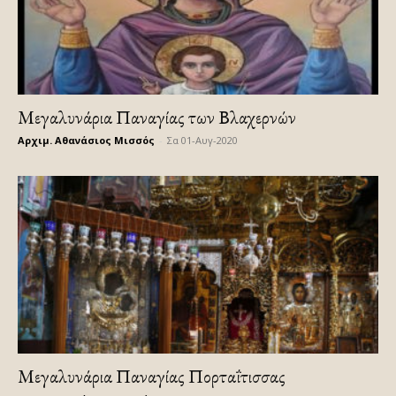
Μεγαλυνάρια Παναγίας των Βλαχερνών
Αρχιμ. Αθανάσιος Μισσός
-
Σα 01-Αυγ-2020
Μεγαλυνάρια Παναγίας Πορταΐτισσας