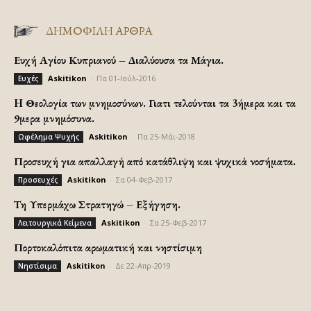
ΔΗΜΟΦΙΛΗ ΑΡΘΡΑ
Ευχή Αγίου Κυπριανού – Διαλύουσα τα Μάγια.
Askitikon
-
Πα 01-Ιούλ-2016
Ευχές
H Θεολογία των μνημοσύνων. Γιατι τελούνται τα 3ήμερα και τα
9μερα μνημόσυνα.
Askitikon
-
Πα 25-Μάι-2018
Ωφέλημα Ψυχής
Προσευχή για απαλλαγή από κατάθλιψη και ψυχικά νοσήματα.
Askitikon
-
Σα 04-Φεβ-2017
Προσευχές
Τη Υπερμάχω Στρατηγώ – Εξήγηση.
Askitikon
-
Σα 25-Φεβ-2017
Λειτουργικά Κείμενα
Πορτοκαλόπιτα αρωματική και νηστίσιμη
Askitikon
-
Δε 22-Απρ-2019
Νηστίσιμα