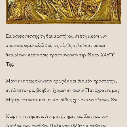
Εικοσιφοινίσσης τη θαυμαστή και σεπτή εικόνι νυν
προσπέσωμεν αδελφοί, ως πλήθη τελούσαν αέναα
θαυμάτων πάσιν τοις προσκυνούσιν την Θείαν ΧάρΐΥ
Της.
Μόνην εν ταις θλίψεσιν αρωγόν και θερμόν προστάτην,
αντιλήπτο- ρα, βοηθόν έχομεν εν πασιν Πανάχραντε μας
Μήτερ σπεύσον και μη πα- ρίδεις χρείαν των τέκνων Σου.
Χαίρε η γεννήσασα Λυτρωτήν ημίν και Σωτήρα τον
Δοτήρα των αγαθών, Πύλη γαρ εδόθης πιστών εις