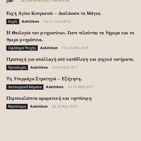
Ευχή Αγίου Κυπριανού – Διαλύουσα τα Μάγια.
Askitikon
-
Πα 01-Ιούλ-2016
Ευχές
H Θεολογία των μνημοσύνων. Γιατι τελούνται τα 3ήμερα και τα
9μερα μνημόσυνα.
Askitikon
-
Πα 25-Μάι-2018
Ωφέλημα Ψυχής
Προσευχή για απαλλαγή από κατάθλιψη και ψυχικά νοσήματα.
Askitikon
-
Σα 04-Φεβ-2017
Προσευχές
Τη Υπερμάχω Στρατηγώ – Εξήγηση.
Askitikon
-
Σα 25-Φεβ-2017
Λειτουργικά Κείμενα
Πορτοκαλόπιτα αρωματική και νηστίσιμη
Askitikon
-
Δε 22-Απρ-2019
Νηστίσιμα