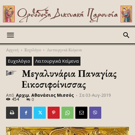
Askitikon
Αρχική
Ευχολόγιο
Λειτουργικά Κείμενα
Ευχολόγιο
Λειτουργικά Κείμενα
Μεγαλυνάρια Παναγίας
Εικοσιφοίνισσας
Από
Αρχιμ. Αθανάσιος Μισσός
-
Σα 03-Αυγ-2019
454
0