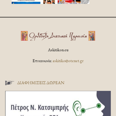
Askitikon.eu
Επικοινωνία:
askitiko@otenet.gr
ΔΙΑΦΗΜΊΣΕΙΣ ΔΩΡΕΆΝ