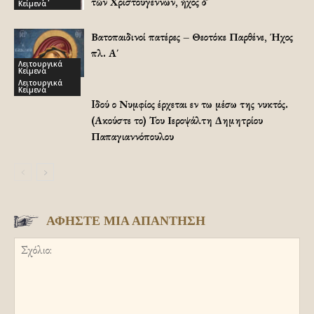
τῶν Χριστουγέννων, ἦχος δ´
Κείμενα
Βατοπαιδινοί πατέρες – Θεοτόκε Παρθένε, Ήχος
πλ. Α΄
Λειτουργικά
Κείμενα
Λειτουργικά
Κείμενα
Iδού ο Νυμφίος έρχεται εν τω μέσω της νυκτός.
(Ακούστε το) Του Ιεροψάλτη Δημητρίου
Παπαγιαννόπουλου
ΑΦΗΣΤΕ ΜΙΑ ΑΠΑΝΤΗΣΗ