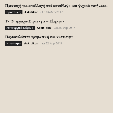
Προσευχή για απαλλαγή από κατάθλιψη και ψυχικά νοσήματα.
Askitikon
-
Σα 04-Φεβ-2017
Προσευχές
Τη Υπερμάχω Στρατηγώ – Εξήγηση.
Askitikon
-
Σα 25-Φεβ-2017
Λειτουργικά Κείμενα
Πορτοκαλόπιτα αρωματική και νηστίσιμη
Askitikon
-
Δε 22-Απρ-2019
Νηστίσιμα