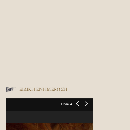
ΕΙΔΙΚΉ ΕΝΗΜΈΡΩΣΗ
1
του 4