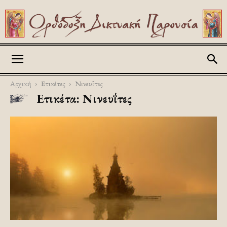
Askitikon
Αρχική
Ετικέτες
Νινευΐτες
Ετικέτα: Νινευΐτες