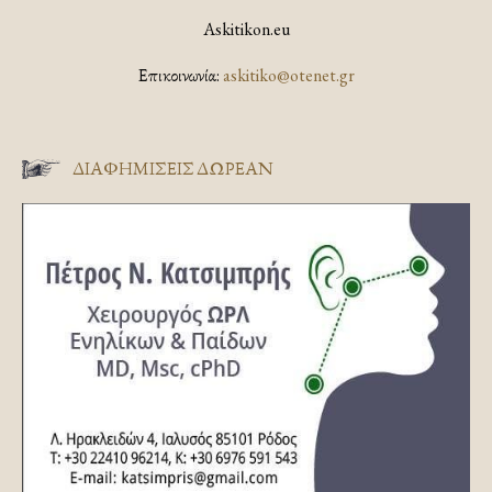
Askitikon.eu
Επικοινωνία:
askitiko@otenet.gr
ΔΙΑΦΗΜΊΣΕΙΣ ΔΩΡΕΆΝ