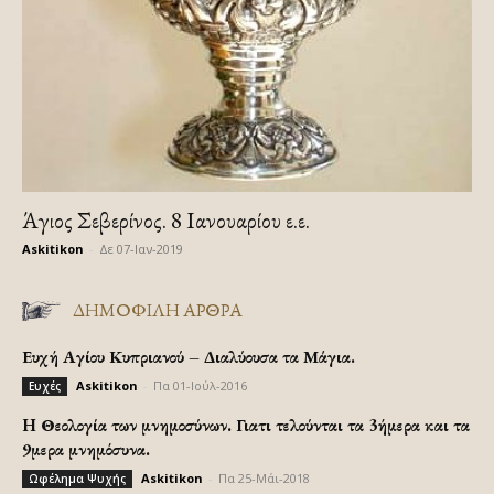
Άγιος Σεβερίνος. 8 Ιανουαρίου ε.ε.
Askitikon
-
Δε 07-Ιαν-2019
ΔΗΜΟΦΙΛΗ ΑΡΘΡΑ
Ευχή Αγίου Κυπριανού – Διαλύουσα τα Μάγια.
Askitikon
-
Πα 01-Ιούλ-2016
Ευχές
H Θεολογία των μνημοσύνων. Γιατι τελούνται τα 3ήμερα και τα
9μερα μνημόσυνα.
Askitikon
-
Πα 25-Μάι-2018
Ωφέλημα Ψυχής