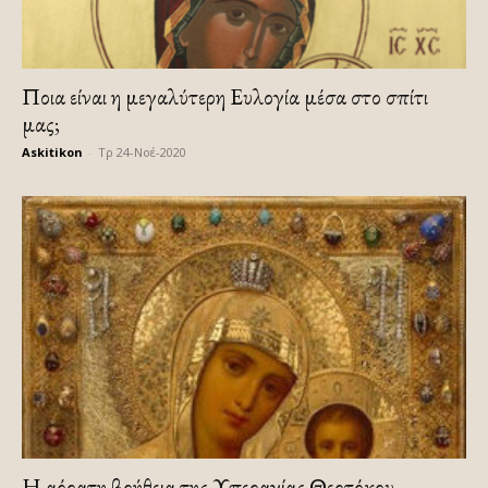
Ποια είναι η μεγαλύτερη Ευλογία μέσα στο σπίτι
μας;
Askitikon
-
Τρ 24-Νοέ-2020
Η αόρατη βοήθεια της Υπεραγίας Θεοτόκου