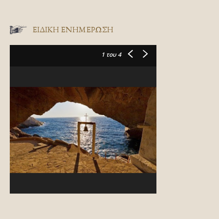
ΕΙΔΙΚΉ ΕΝΗΜΈΡΩΣΗ
1
του 4