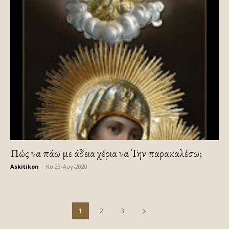
Πώς να πάω με άδεια χέρια να Την παρακαλέσω;
Askitikon
-
Κυ 23-Αυγ-2020
1
2
3