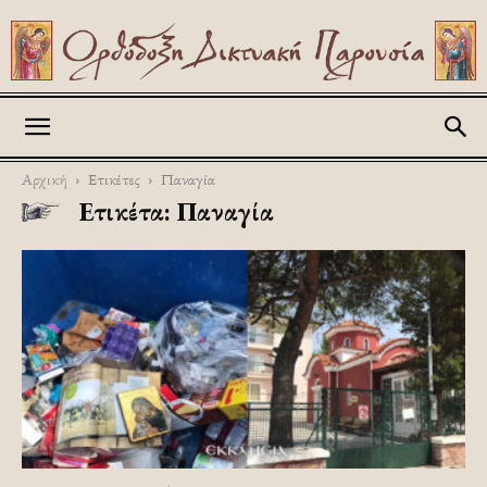
Askitikon
Αρχική
Ετικέτες
Παναγία
Ετικέτα: Παναγία