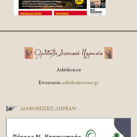
Askitikon.eu
Επικοινωνία:
askitiko@otenet.gr
ΔΙΑΦΗΜΊΣΕΙΣ ΔΩΡΕΆΝ