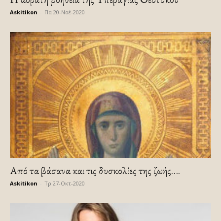
Askitikon
-
Πα 20-Νοέ-2020
Από τα βάσανα και τις δυσκολίες της ζωής….
Askitikon
-
Τρ 27-Οκτ-2020