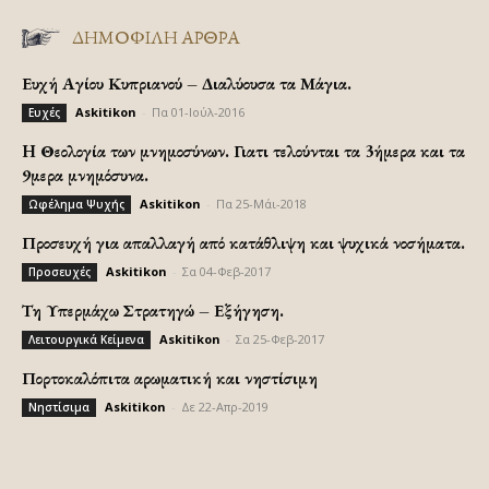
ΔΗΜΟΦΙΛΗ ΑΡΘΡΑ
Ευχή Αγίου Κυπριανού – Διαλύουσα τα Μάγια.
Askitikon
-
Πα 01-Ιούλ-2016
Ευχές
H Θεολογία των μνημοσύνων. Γιατι τελούνται τα 3ήμερα και τα
9μερα μνημόσυνα.
Askitikon
-
Πα 25-Μάι-2018
Ωφέλημα Ψυχής
Προσευχή για απαλλαγή από κατάθλιψη και ψυχικά νοσήματα.
Askitikon
-
Σα 04-Φεβ-2017
Προσευχές
Τη Υπερμάχω Στρατηγώ – Εξήγηση.
Askitikon
-
Σα 25-Φεβ-2017
Λειτουργικά Κείμενα
Πορτοκαλόπιτα αρωματική και νηστίσιμη
Askitikon
-
Δε 22-Απρ-2019
Νηστίσιμα