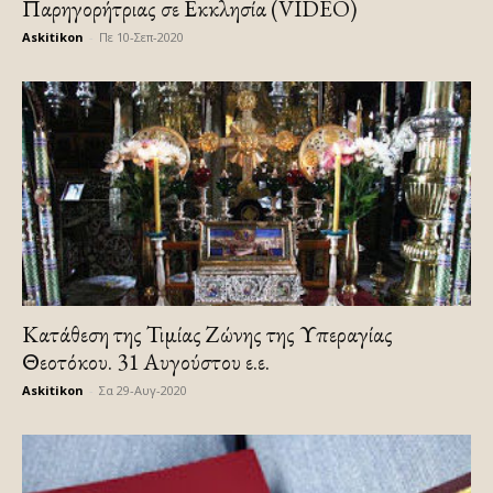
Παρηγορήτριας σε Εκκλησία (VIDEO)
Askitikon
-
Πε 10-Σεπ-2020
Κατάθεση της Τιμίας Ζώνης της Υπεραγίας
Θεοτόκου. 31 Αυγούστου ε.ε.
Askitikon
-
Σα 29-Αυγ-2020