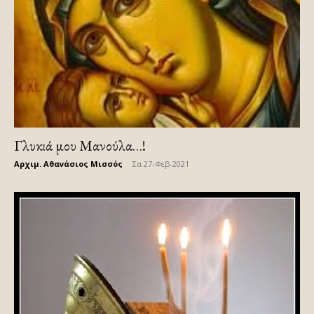
Γλυκιά μου Μανούλα…!
Αρχιμ. Αθανάσιος Μισσός
-
Σα 27-Φεβ-2021