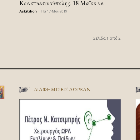
Κωνσταντινούπολης. 18 Μαϊου ε.ε.
Askitikon
-
Πα 17-Μάι-2019
Σελίδα 1 από 2
ΔΙΑΦΗΜΊΣΕΙΣ ΔΩΡΕΆΝ