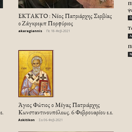
Π
ψ
ΕΚΤΑΚΤΟ : Νέος Πατριάρχης Σερβίας
Π
ο Ζάγκρεμπ Πορφύριος
Τ
akaragiannis
-
Πε 18-Φεβ-2021
Λ
Π
Ν
Άγιος Φώτιος ο Μέγας Πατριάρχης
Κωνσταντινουπόλεως. 6 Φεβρουαρίου ε.ε.
ε.
Askitikon
-
Σα 06-Φεβ-2021