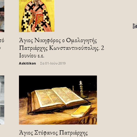
πό
Άγιος Νικηφόρος ο Ομολογητής
ν
Πατριάρχης Κωνσταντινούπολης. 2
Ιουνίου ε.ε.
Askitikon
-
Σα 01-Ιούν-2019
Άγιος Στέφανος Πατριάρχης