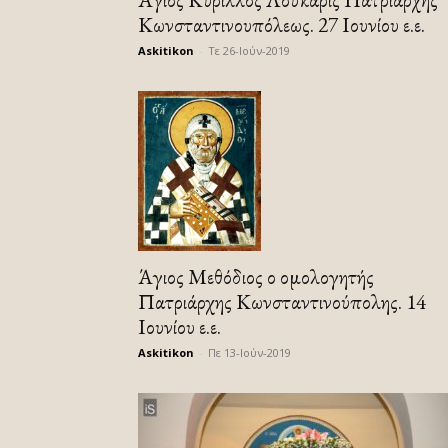
Κωνσταντινουπόλεως. 27 Ιουνίου ε.ε.
Askitikon
-
Τε 26-Ιούν-2019
Άγιος Μεθόδιος ο ομολογητής
Πατριάρχης Κωνσταντινούπολης. 14
Ιουνίου ε.ε.
Askitikon
-
Πε 13-Ιούν-2019