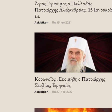
Άγιος Γεράσιμος ο Παλλαδάς
Πατριάρχης Αλεξανδρείας. 15 Ιανουαρί
ε.ε.
Askitikon
-
Πα 15-Ιαν-2021
Κορωνοϊός : Εκοιμήθη ο Πατριάρχης
Σερβίας, Ειρηναίος
Askitikon
-
Πα 20-Νοέ-2020