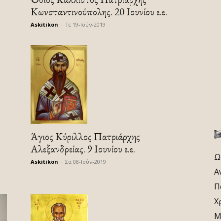
Κωνσταντινούπολης. 20 Ιουνίου ε.ε.
Askitikon
-
Τε 19-Ιούν-2019
Άγιος Κύριλλος Πατριάρχης
Αλεξανδρείας. 9 Ιουνίου ε.ε.
Ω
Askitikon
-
Σα 08-Ιούν-2019
Α
Π
Χ
Μ