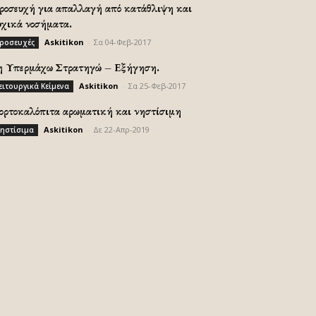
ροσευχή για απαλλαγή από κατάθλιψη και
υχικά νοσήματα.
Askitikon
-
Σα 04-Φεβ-2017
ροσευχές
η Υπερμάχω Στρατηγώ – Εξήγηση.
Askitikon
-
Σα 25-Φεβ-2017
ειτουργικά Κείμενα
ορτοκαλόπιτα αρωματική και νηστίσιμη
Askitikon
-
Δε 22-Απρ-2019
ηστίσιμα