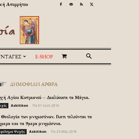
κή Απορρήτου
ΥΝΤΑΓΕΣ
E-SHOP
ΔΗΜΟΦΙΛΗ ΑΡΘΡΑ
υχή Αγίου Κυπριανού – Διαλύουσα τα Μάγια.
Askitikon
-
Πα 01-Ιούλ-2016
υχές
Θεολογία των μνημοσύνων. Γιατι τελούνται τα
ήμερα και τα 9μερα μνημόσυνα.
Askitikon
-
Πα 25-Μάι-2018
φέλημα Ψυχής