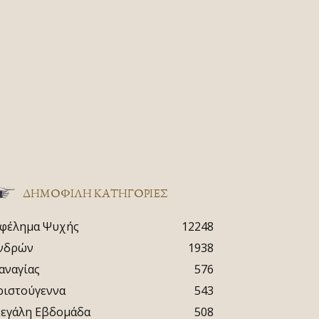
ΔΗΜΟΦΙΛΗ ΚΑΤΗΓΟΡΙΕΣ
φέλημα Ψυχής
12248
νδρών
1938
αναγίας
576
ριστούγεννα
543
εγάλη Εβδομάδα
508