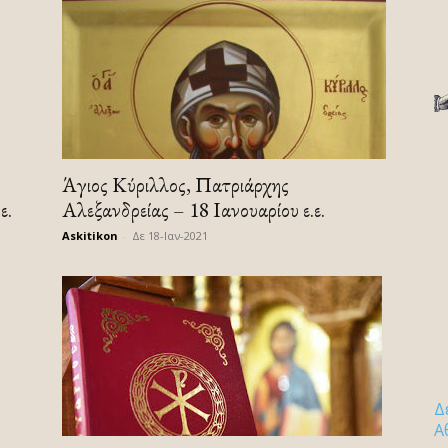
Άγιος Κύριλλος, Πατριάρχης
ε.
Αλεξανδρείας – 18 Ιανουαρίου ε.ε.
Askitikon
-
Δε 18-Ιαν-2021
Δ
Α