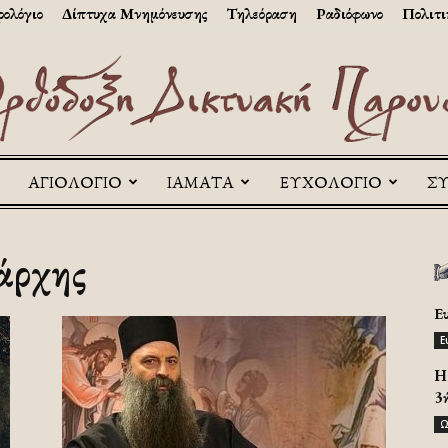
ολόγιο
Δίπτυχα Μνημόνευσης
Τηλεόραση
Ραδιόφωνο
Πολιτι
ΑΓΙΟΛΟΓΙΟ
ΙΑΜΑΤΑ
ΕΥΧΟΛΟΓΙΟ
Σ
Askitikon
άρχης
Ε
Ε
H 
3
Ω