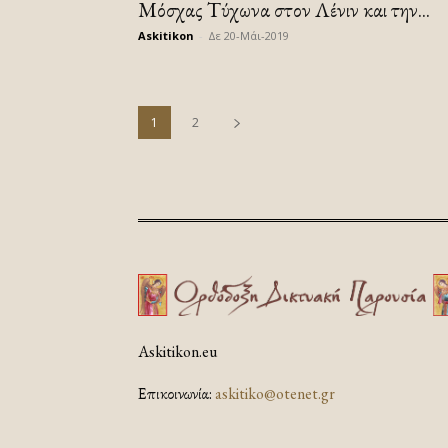
Μόσχας Τύχωνα στον Λένιν και την...
Askitikon
-
Δε 20-Μάι-2019
1
2
Askitikon.eu
Επικοινωνία:
askitiko@otenet.gr