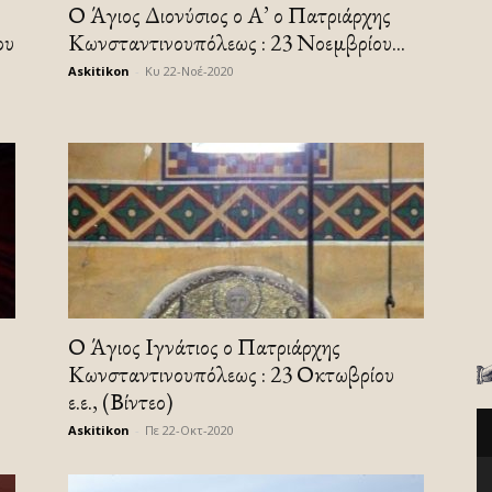
Ο Άγιος Διονύσιος ο Α’ ο Πατριάρχης
ου
Κωνσταντινουπόλεως : 23 Νοεμβρίου...
Askitikon
-
Κυ 22-Νοέ-2020
Ο Άγιος Ιγνάτιος ο Πατριάρχης
Κωνσταντινουπόλεως : 23 Οκτωβρίου
ε.ε., (Βίντεο)
Askitikon
-
Πε 22-Οκτ-2020