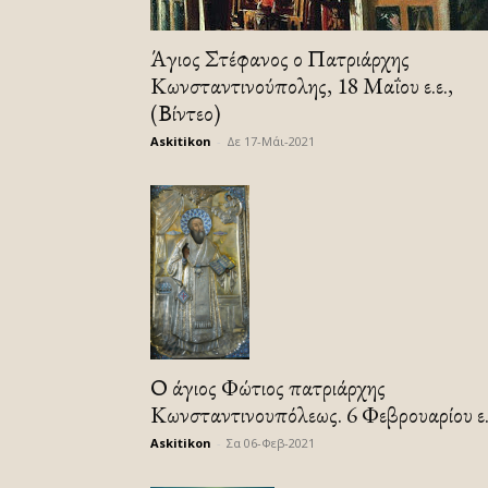
Άγιος Στέφανος ο Πατριάρχης
Κωνσταντινούπολης, 18 Μαΐου ε.ε.,
(Βίντεο)
Askitikon
-
Δε 17-Μάι-2021
Ο άγιος Φώτιος πατριάρχης
Κωνσταντινουπόλεως. 6 Φεβρουαρίου ε.
Askitikon
-
Σα 06-Φεβ-2021