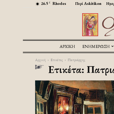
26.5
Rhodes
Περί Askitikon
Ημερ
C
ΑΡΧΙΚΉ
ΕΝΗΜΕΡΩΣΗ
Αρχική
Ετικέτες
Πατριάρχης
Ετικέτα: Πατρι