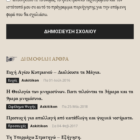
ιστότοπό μου σε αυτό το πρόγραμμα περιήγησης για την επόμενη
φορά που θα σχολιάσω.
ΔΗΜΟΦΙΛΗ ΑΡΘΡΑ
Ευχή Αγίου Κυπριανού – Διαλύουσα τα Μάγια.
Askitikon
-
Πα 01-Ιούλ-2016
Ευχές
H Θεολογία των μνημοσύνων. Γιατι τελούνται τα 3ήμερα και τα
9μερα μνημόσυνα.
Askitikon
-
Πα 25-Μάι-2018
Ωφέλημα Ψυχής
Προσευχή για απαλλαγή από κατάθλιψη και ψυχικά νοσήματα.
Askitikon
-
Σα 04-Φεβ-2017
Προσευχές
Τη Υπερμάχω Στρατηγώ – Εξήγηση.