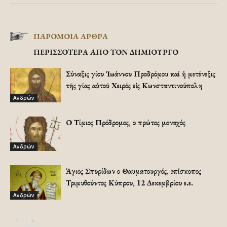
ΠΑΡΟΜΟΙΑ ΑΡΘΡΑ
ΠΕΡΙΣΣΟΤΕΡΑ ΑΠΟ ΤΟΝ ΔΗΜΙΟΥΡΓΟ
Σύναξις Ἁγίου Ἰωάννου Προδρόμου καί ἡ μετένεξις
τῆς Ἁγίας αὐτοῦ Χειρός εἰς Κωνσταντινούπολη
Ανδρών
Ο Τίμιος Πρόδρομος, ο πρώτος μοναχός
Ανδρών
Άγιος Σπυρίδων ο Θαυματουργός, επίσκοπος
Τριμυθούντος Κύπρου, 12 Δεκεμβρίου ε.ε.
Ανδρών