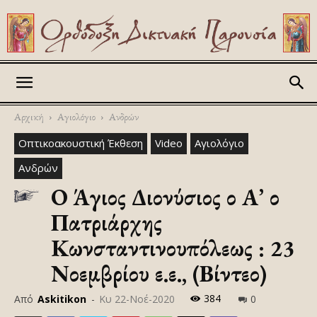
Askitikon
Αρχική
Αγιολόγιο
Ανδρών
Οπτικοακουστική Έκθεση
Video
Αγιολόγιο
Ανδρών
Ο Άγιος Διονύσιος ο Α’ ο
Πατριάρχης
Κωνσταντινουπόλεως : 23
Νοεμβρίου ε.ε., (Βίντεο)
384
Από
Askitikon
-
Κυ 22-Νοέ-2020
0