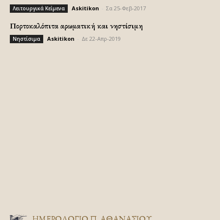
Askitikon
-
Σα 25-Φεβ-2017
Λειτουργικά Κείμενα
Πορτοκαλόπιτα αρωματική και νηστίσιμη
Askitikon
-
Δε 22-Απρ-2019
Νηστίσιμα
ΗΜΕΡΟΛΟΓΙΟ Π. ΑΘΑΝΑΣΙΟΥ