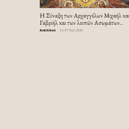
Η Σύναξη των Αρχαγγέλων Μιχαήλ κα
Γαβριήλ και των λοιπών Ασωμάτων...
Askitikon
-
Σα 07-Νοέ-2020