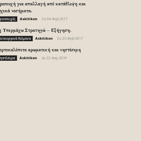
ροσευχή για απαλλαγή από κατάθλιψη και
υχικά νοσήματα.
Askitikon
-
Σα 04-Φεβ-2017
ροσευχές
η Υπερμάχω Στρατηγώ – Εξήγηση.
Askitikon
-
Σα 25-Φεβ-2017
ειτουργικά Κείμενα
ορτοκαλόπιτα αρωματική και νηστίσιμη
Askitikon
-
Δε 22-Απρ-2019
ηστίσιμα