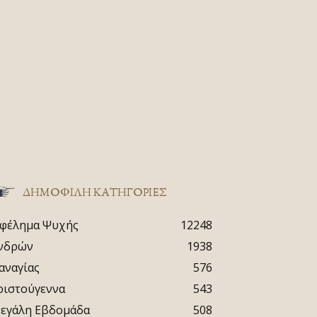
ΔΗΜΟΦΙΛΗ ΚΑΤΗΓΟΡΙΕΣ
φέλημα Ψυχής
12248
νδρών
1938
αναγίας
576
ριστούγεννα
543
εγάλη Εβδομάδα
508