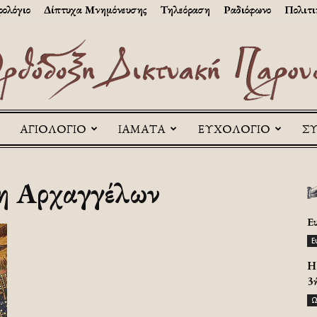
ολόγιο
Δίπτυχα Μνημόνευσης
Τηλεόραση
Ραδιόφωνο
Πολιτι
ΑΓΙΟΛΟΓΙΟ
ΙΑΜΑΤΑ
ΕΥΧΟΛΟΓΙΟ
Σ
Askitikon
ξη Αρχαγγέλων
Ε
Ε
H 
3
Ω