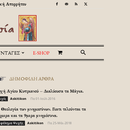
κή Απορρήτου
ΥΝΤΑΓΕΣ
E-SHOP
ΔΗΜΟΦΙΛΗ ΑΡΘΡΑ
υχή Αγίου Κυπριανού – Διαλύουσα τα Μάγια.
Askitikon
-
Πα 01-Ιούλ-2016
υχές
Θεολογία των μνημοσύνων. Γιατι τελούνται τα
ήμερα και τα 9μερα μνημόσυνα.
Askitikon
-
Πα 25-Μάι-2018
φέλημα Ψυχής