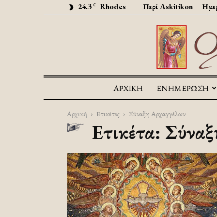
24.3
Rhodes
Περί Askitikon
Ημερ
C
ΑΡΧΙΚΉ
ΕΝΗΜΕΡΩΣΗ
Αρχική
Ετικέτες
Σύναξη Αρχαγγέλων
Ετικέτα: Σύνα