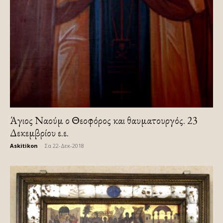
Άγιος Ναούμ ο Θεοφόρος και θαυματουργός. 23
Δεκεμβρίου ε.ε.
Askitikon
-
Σα 22-Δεκ-2018