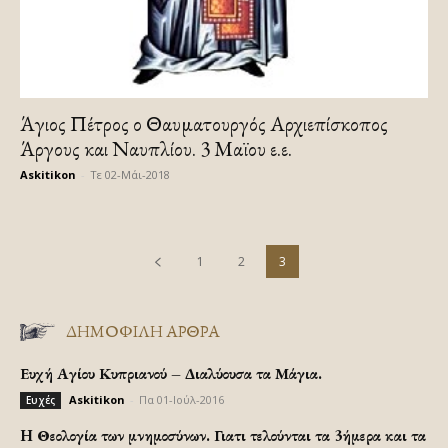
Άγιος Πέτρος ο Θαυματουργός Αρχιεπίσκοπος
Άργους και Ναυπλίου. 3 Μαϊου ε.ε.
Askitikon
-
Τε 02-Μάι-2018
1
2
3
ΔΗΜΟΦΙΛΗ ΑΡΘΡΑ
Ευχή Αγίου Κυπριανού – Διαλύουσα τα Μάγια.
Askitikon
-
Πα 01-Ιούλ-2016
Ευχές
H Θεολογία των μνημοσύνων. Γιατι τελούνται τα 3ήμερα και τα