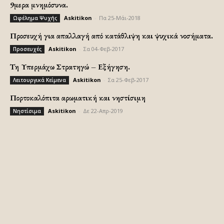
9μερα μνημόσυνα.
Askitikon
-
Πα 25-Μάι-2018
Ωφέλημα Ψυχής
Προσευχή για απαλλαγή από κατάθλιψη και ψυχικά νοσήματα.
Askitikon
-
Σα 04-Φεβ-2017
Προσευχές
Τη Υπερμάχω Στρατηγώ – Εξήγηση.
Askitikon
-
Σα 25-Φεβ-2017
Λειτουργικά Κείμενα
Πορτοκαλόπιτα αρωματική και νηστίσιμη
Askitikon
-
Δε 22-Απρ-2019
Νηστίσιμα