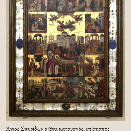
Άγιος Σπυρίδων ο Θαυματουργός, επίσκοπος