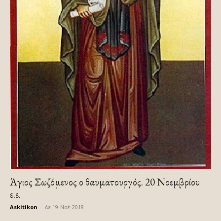
Άγιος Σωζόμενος ο θαυματουργός. 20 Νοεμβρίου
ε.ε.
Askitikon
-
Δε 19-Νοέ-2018