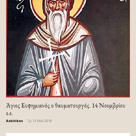
Άγιος Ευφημιανός ο θαυματουργός. 14 Νοεμβρίου
ε.ε.
Askitikon
-
Τρ 13-Νοέ-2018