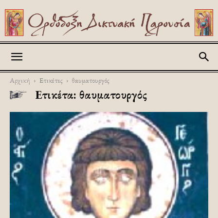
Askitikon
Αρχική
Ετικέτες
θαυματουργός
Ετικέτα: θαυματουργός