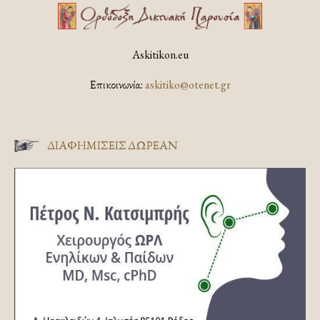
Askitikon.eu
Επικοινωνία:
askitiko@otenet.gr
ΔΙΑΦΗΜΊΣΕΙΣ ΔΩΡΕΆΝ