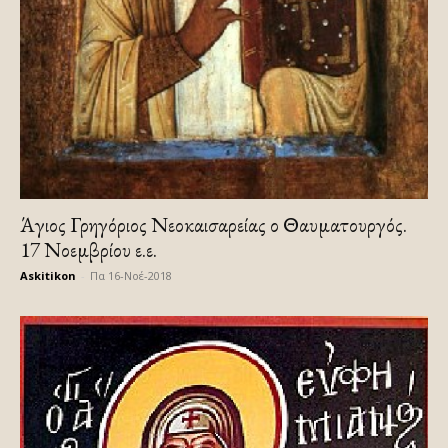
Άγιος Γρηγόριος Νεοκαισαρείας ο Θαυματουργός.
17 Νοεμβρίου ε.ε.
Askitikon
-
Πα 16-Νοέ-2018