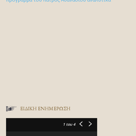
ΕΙΔΙΚΉ ΕΝΗΜΈΡΩΣΗ
1
του 4