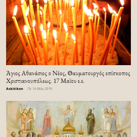
Άγιος Αθανάσιος ο Νέος, Θαυματουργός επίσκοπος
Χριστιανουπόλεως. 17 Μαϊου ε.ε.
Askitikon
-
Πε 16-Μάι-2019