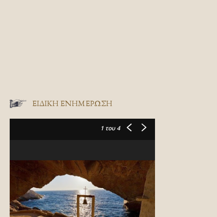
ΕΙΔΙΚΉ ΕΝΗΜΈΡΩΣΗ
1
του 4