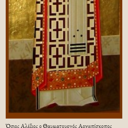
Όσιος Αλέξιος ο Θαυματουργός Αρχιεπίσκοπος