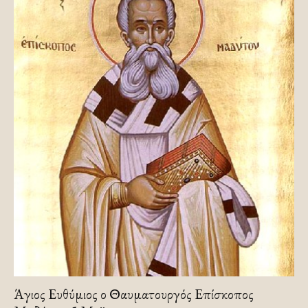
Άγιος Ευθύμιος ο Θαυματουργός Επίσκοπος