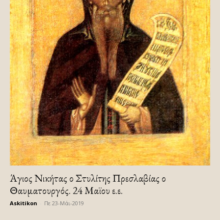
Άγιος Νικήτας ο Στυλίτης Πρεσλαβίας ο
Θαυματουργός. 24 Μαϊου ε.ε.
Askitikon
-
Πε 23-Μάι-2019