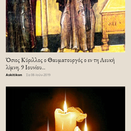
Όσιος Κύριλλος ο Θαυματουργός ο εν τη Λευκή
λίμνη. 9 Ιουνίου...
Askitikon
-
Σα 08-Ιούν-2019