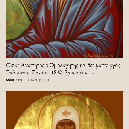
Όσιος Αγαπητός ο Ομολογητής και θαυματουργός
Επίσκοπος Συναού. 18 Φεβρουαρίου ε.ε.
Askitikon
-
Πε 18-Φεβ-2021