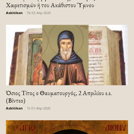
Χαιρετισμών ή του Ακάθιστου Ύμνου
Askitikon
-
Πε 02-Απρ-2020
Όσιος Τίτος ο Θαυματουργός, 2 Απριλίου ε.ε.
(Βίντεο)
Askitikon
-
Τε 01-Απρ-2020