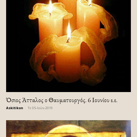
Όσιος Άτταλος ο Θαυματουργός. 6 Ιουνίου ε.ε.
Askitikon
-
Τε 05-Ιούν-2019