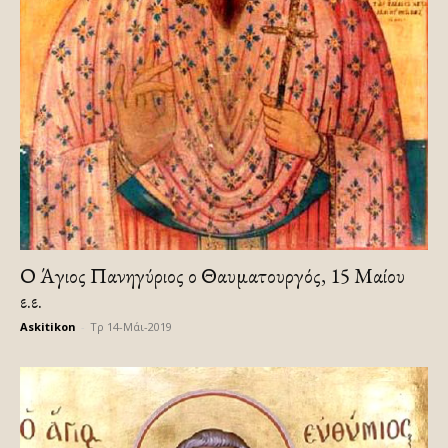
Ο Άγιος Πανηγύριος ο Θαυματουργός, 15 Μαίου
ε.ε.
Askitikon
-
Τρ 14-Μάι-2019