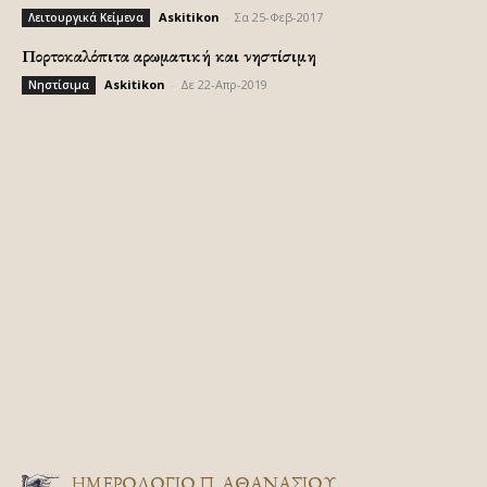
Askitikon
-
Σα 25-Φεβ-2017
Λειτουργικά Κείμενα
Πορτοκαλόπιτα αρωματική και νηστίσιμη
Askitikon
-
Δε 22-Απρ-2019
Νηστίσιμα
ΗΜΕΡΟΛΟΓΙΟ Π. ΑΘΑΝΑΣΙΟΥ