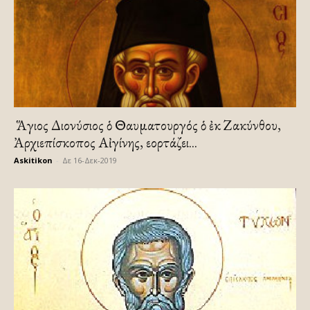
Ὁ Ἅγιος Διονύσιος ὁ Θαυματουργός ὁ ἐκ Ζακύνθου,
Ἀρχιεπίσκοπος Αἰγίνης, εορτάζει...
Askitikon
-
Δε 16-Δεκ-2019