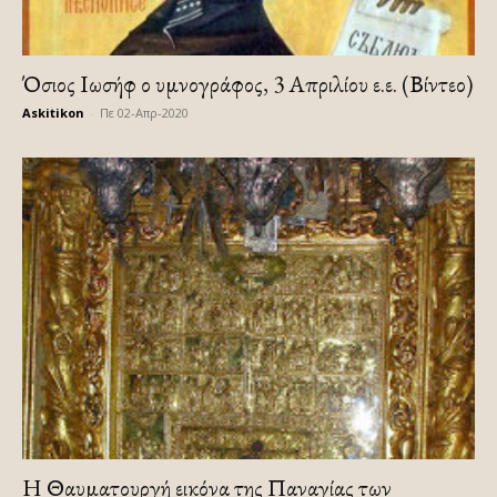
Όσιος Ιωσήφ ο υμνογράφος, 3 Απριλίου ε.ε. (Βίντεο)
Askitikon
-
Πε 02-Απρ-2020
Η Θαυματουργή εικόνα της Παναγίας των