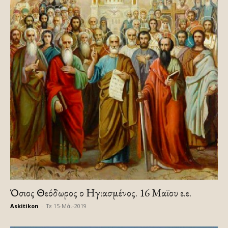
Όσιος Θεόδωρος ο Ηγιασμένος. 16 Μαϊου ε.ε.
Askitikon
-
Τε 15-Μάι-2019