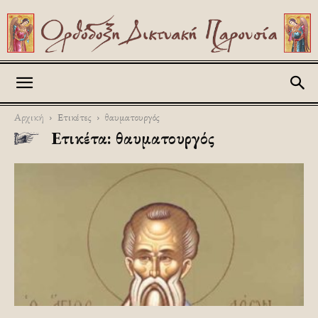
Askitikon
Αρχική
Ετικέτες
θαυματουργός
Ετικέτα: θαυματουργός