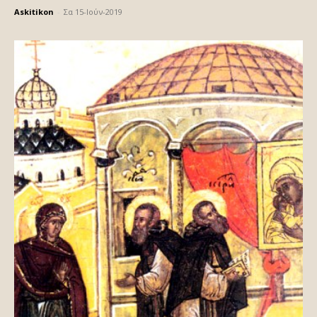
Askitikon
-
Σα 15-Ιούν-2019