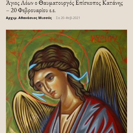
Άγιος Λέων ο Θαυματουργός Επίσκοπος Κατάνης
– 20 Φεβρουαρίου ε.ε.
Αρχιμ. Αθανάσιος Μισσός
-
Σα 20-Φεβ-2021