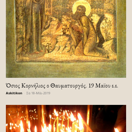
Όσιος Κορνήλιος ο Θαυματουργός. 19 Μαϊου ε.ε.
Askitikon
-
Σα 18-Μάι-2019