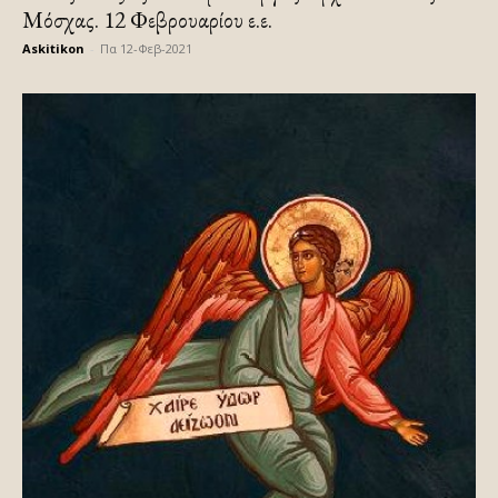
Μόσχας. 12 Φεβρουαρίου ε.ε.
Askitikon
-
Πα 12-Φεβ-2021