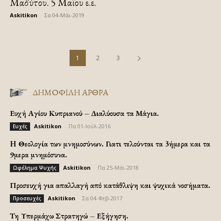
Μαδύτου. 5 Μαϊου ε.ε.
Askitikon
-
Σα 04-Μάι-2019
1
2
3
ΔΗΜΟΦΙΛΗ ΑΡΘΡΑ
Ευχή Αγίου Κυπριανού – Διαλύουσα τα Μάγια.
Askitikon
-
Πα 01-Ιούλ-2016
Ευχές
H Θεολογία των μνημοσύνων. Γιατι τελούνται τα 3ήμερα και τα
9μερα μνημόσυνα.
Askitikon
-
Πα 25-Μάι-2018
Ωφέλημα Ψυχής
Προσευχή για απαλλαγή από κατάθλιψη και ψυχικά νοσήματα.
Askitikon
-
Σα 04-Φεβ-2017
Προσευχές
Τη Υπερμάχω Στρατηγώ – Εξήγηση.