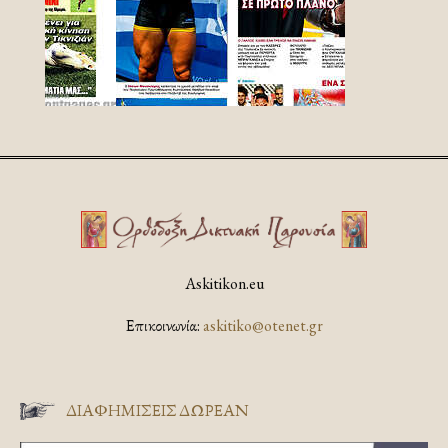
Askitikon.eu
Επικοινωνία:
askitiko@otenet.gr
ΔΙΑΦΗΜΊΣΕΙΣ ΔΩΡΕΆΝ