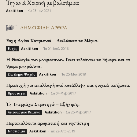
Τηγανιά Χοιρινή με βαλσάμικο
Askitikon
-
Κυ 03-Ιαν-2021
ΔΗΜΟΦΙΛΗ ΑΡΘΡΑ
Ευχή Αγίου Κυπριανού – Διαλύουσα τα Μάγια.
Askitikon
-
Πα 01-Ιούλ-2016
Ευχές
H Θεολογία των μνημοσύνων. Γιατι τελούνται τα 3ήμερα και τα
9μερα μνημόσυνα.
Askitikon
-
Πα 25-Μάι-2018
Ωφέλημα Ψυχής
Προσευχή για απαλλαγή από κατάθλιψη και ψυχικά νοσήματα.
Askitikon
-
Σα 04-Φεβ-2017
Προσευχές
Τη Υπερμάχω Στρατηγώ – Εξήγηση.
Askitikon
-
Σα 25-Φεβ-2017
Λειτουργικά Κείμενα
Πορτοκαλόπιτα αρωματική και νηστίσιμη
Askitikon
-
Δε 22-Απρ-2019
Νηστίσιμα