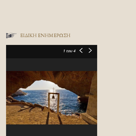
ΕΙΔΙΚΉ ΕΝΗΜΈΡΩΣΗ
1
του 4