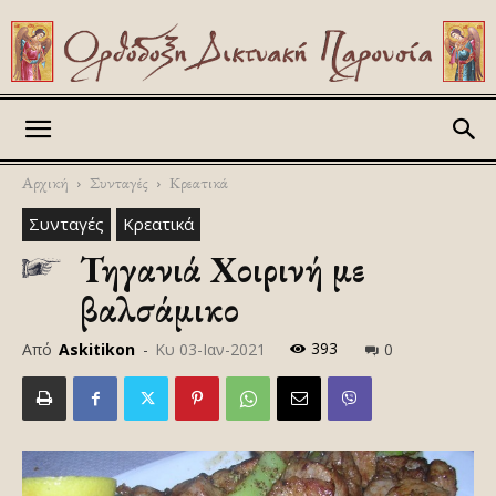
Askitikon
Αρχική
Συνταγές
Κρεατικά
Συνταγές
Κρεατικά
Τηγανιά Χοιρινή με
βαλσάμικο
393
Από
Askitikon
-
Κυ 03-Ιαν-2021
0