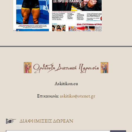
Askitikon.eu
Επικοινωνία:
askitiko@otenet.gr
ΔΙΑΦΗΜΊΣΕΙΣ ΔΩΡΕΆΝ