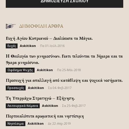
ΔΗΜΟΦΙΛΗ ΑΡΘΡΑ
Ευχή Αγίου Κυπριανού – Διαλύουσα τα Μάγια.
Askitikon
-
Πα 01-Ιούλ-2016
Ευχές
H Θεολογία των μνημοσύνων. Γιατι τελούνται τα 3ήμερα και τα
9μερα μνημόσυνα.
Askitikon
-
Πα 25-Μάι-2018
Ωφέλημα Ψυχής
Προσευχή για απαλλαγή από κατάθλιψη και ψυχικά νοσήματα.
Askitikon
-
Σα 04-Φεβ-2017
Προσευχές
Τη Υπερμάχω Στρατηγώ – Εξήγηση.
Askitikon
-
Σα 25-Φεβ-2017
Λειτουργικά Κείμενα
Πορτοκαλόπιτα αρωματική και νηστίσιμη
Askitikon
-
Δε 22-Απρ-2019
Νηστίσιμα