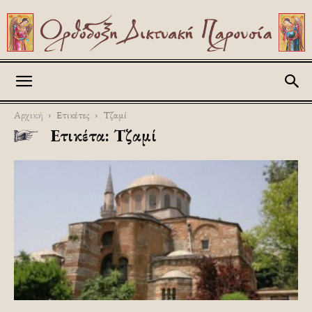
Askitikon
Αρχική
Ετικέτες
Τζαμί
Ετικέτα: Τζαμί