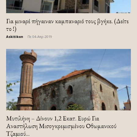
Για μιναρέ πήγαιναν καμπαναριό τους βγήκε. (Δείτε
το !)
Askitikon
-
Πε 04-Απρ-2019
Μυτιλήνη – Δίνουν 1,2 Εκατ. Ευρώ Για
Αναστήλωση Μισογκρεμισμένου Οθωμανικού
Τζαμιού...