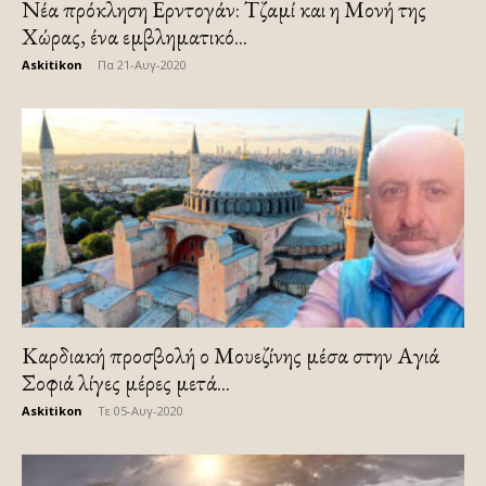
Nέα πρόκληση Ερντογάν: Τζαμί και η Μονή της
Χώρας, ένα εμβληματικό...
Askitikon
-
Πα 21-Αυγ-2020
Καρδιακή προσβολή ο Μουεζίνης μέσα στην Αγιά
Σοφιά λίγες μέρες μετά...
Askitikon
-
Τε 05-Αυγ-2020