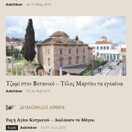
Askitikon
-
Δε 11-Μαρ-2019
Τζαμί στον Βοτανικό – Τέλος Μαρτίου τα εγκαίνια
Askitikon
-
Πε 28-Φεβ-2019
ΔΗΜΟΦΙΛΗ ΑΡΘΡΑ
Ευχή Αγίου Κυπριανού – Διαλύουσα τα Μάγια.
Askitikon
-
Πα 01-Ιούλ-2016
Ευχές