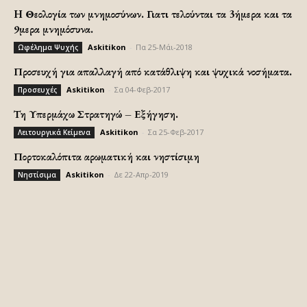
H Θεολογία των μνημοσύνων. Γιατι τελούνται τα 3ήμερα και τα
9μερα μνημόσυνα.
Askitikon
-
Πα 25-Μάι-2018
Ωφέλημα Ψυχής
Προσευχή για απαλλαγή από κατάθλιψη και ψυχικά νοσήματα.
Askitikon
-
Σα 04-Φεβ-2017
Προσευχές
Τη Υπερμάχω Στρατηγώ – Εξήγηση.
Askitikon
-
Σα 25-Φεβ-2017
Λειτουργικά Κείμενα
Πορτοκαλόπιτα αρωματική και νηστίσιμη
Askitikon
-
Δε 22-Απρ-2019
Νηστίσιμα