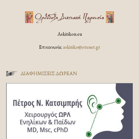
Askitikon.eu
Επικοινωνία:
askitiko@otenet.gr
ΔΙΑΦΗΜΊΣΕΙΣ ΔΩΡΕΆΝ