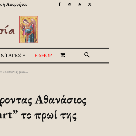
κή Απορρήτου
ΥΝΤΑΓΕΣ
E-SHOP
ν εκπομπή μου...
έροντας Αθανάσιος
rt” το πρωί της