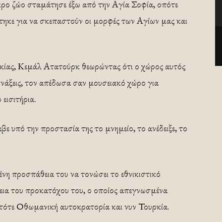
ιρο ζώο σταμάτησε έξω από την Αγία Σοφία, οπότε
ηκε για να σκεπαστούν οι μορφές των Αγίων μας και
ίας, Κεμάλ Ατατούρκ θεωρώντας ότι ο χώρος αυτός
υνάξεις, τον απέδωσα σαν μουσειακό χώρο για
εισιτήρια.
 υπό την προστασία της το μνημείο, το ανέδειξε, το
η προσπάθεια του να τονώσει το εθνικιστικό
εια του προκατόχου του, ο οποίος απεγνωσμένα
 τότε Οθωμανική αυτοκρατορία και νυν Τουρκία.