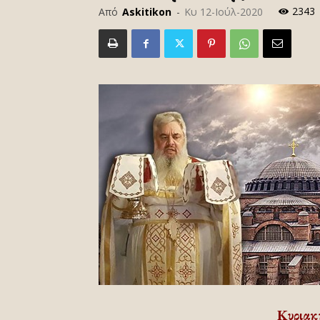
2343
Από
Askitikon
-
Κυ 12-Ιούλ-2020
Κυριακή