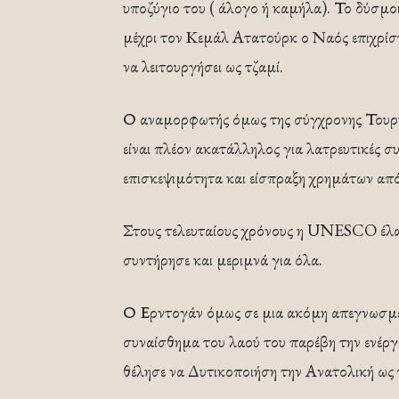
υποζύγιο του ( άλογο ή καμήλα). Το δύσμο
μέχρι τον Κεμάλ Ατατούρκ ο Ναός επιχρίστ
να λειτουργήσει ως τζαμί.
Ο αναμορφωτής όμως της σύγχρονης Τουρκ
είναι πλέον ακατάλληλος για λατρευτικές σ
επισκεψιμότητα και είσπραξη χρημάτων από 
Στους τελευταίους χρόνους η UNESCO έλαβε
συντήρησε και μεριμνά για όλα.
Ο Ερντογάν όμως σε μια ακόμη απεγνωσμέν
συναίσθημα του λαού του παρέβη την ενέργ
θέλησε να Δυτικοποιήση την Ανατολική ως