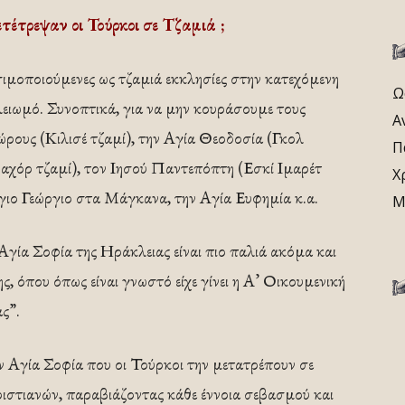
τέτρεψαν οι Τούρκοι σε Τζαμιά ;
ιμοποιούμενες ως τζαμιά εκκλησίες στην κατεχόμενη
Ω
ειωμό. Συνοπτικά, για να μην κουράσουμε τους
Α
ρους (Κιλισέ τζαμί), την Αγία Θεοδοσία (Γκολ
Π
μραχόρ τζαμί), τον Ιησού Παντεπόπτη (Εσκί Ιμαρέτ
Χ
Αγιο Γεώργιο στα Μάγκανα, την Αγία Ευφημία κ.α.
Μ
 Αγία Σοφία της Ηράκλειας είναι πιο παλιά ακόμα και
 όπου όπως είναι γνωστό είχε γίνει η Α’ Οικουμενική
ς”.
ν Αγία Σοφία που οι Τούρκοι την μετατρέπουν σε
ριστιανών, παραβιάζοντας κάθε έννοια σεβασμού και