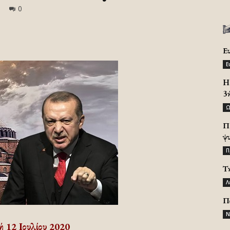
0
Ε
Ε
H 
3
Ω
Π
ψ
Π
Τ
Λ
Π
Ν
 12 Ιουλίου 2020