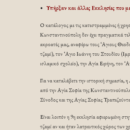
Υπήρξαν και άλλες Εκκλησίες που με
Ο κατάλογος με τις κατεστραμμένες ή χρησ
Κωνσταντινούπολη δεν έχει πραγματικά τελ
ακροατές μας, αναφέρω τους ‘Αγιους Θεοδώ
τζαμί), τον ‘Αγιο Ιωάννη του Στουδίου (Ι
ισλαμικό σχολείο), την Αγία Ειρήνη, τον ‘
Για να καταλάβετε την ιστορική σημασία, η
από την Αγία Σοφία της Κωνσταντινούπολης,
Σύνοδος και της Αγίας Σοφίας Τραπεζούντα
Είναι λοιπόν η 9η εκκλησία αφιερωμένη στη
τζαμί αν και ήταν λατρευτικός χώρος των χ