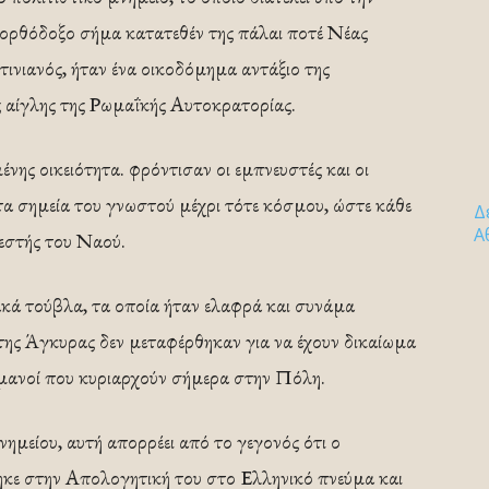
ρθόδοξο σήμα κατατεθέν της πάλαι ποτέ Νέας
ινιανός, ήταν ένα οικοδόμημα αντάξιο της
 αίγλης της Ρωμαΐκής Αυτοκρατορίας.
νης οικειότητα. φρόντισαν οι εμπνευστές και οι
α σημεία του γνωστού μέχρι τότε κόσμου, ώστε κάθε
Δ
Α
λεστής του Ναού.
ακά τούβλα, τα οποία ήταν ελαφρά και συνάμα
α της Άγκυρας δεν μεταφέρθηκαν για να έχουν δικαίωμα
ωμανοί που κυριαρχούν σήμερα στην Πόλη.
μείου, αυτή απορρέει από το γεγονός ότι ο
ηκε στην Απολογητική του στο Ελληνικό πνεύμα και