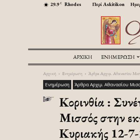
29.9
Rhodes
Περί Askitikon
Ημερ
C
ΑΡΧΙΚΉ
ΕΝΗΜΕΡΩΣΗ
Αρχική
Ενημέρωση
Άρθρα Αρχιμ. Αθανασίου Μισ
Ενημέρωση
Άρθρα Αρχιμ. Αθανασίου Μισ
Κορινθία : Συν
Μισσός στην εκ
Κυριακής 12-7-