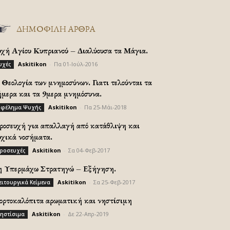
ΔΗΜΟΦΙΛΗ ΑΡΘΡΑ
υχή Αγίου Κυπριανού – Διαλύουσα τα Μάγια.
Askitikon
-
Πα 01-Ιούλ-2016
υχές
Θεολογία των μνημοσύνων. Γιατι τελούνται τα
ήμερα και τα 9μερα μνημόσυνα.
Askitikon
-
Πα 25-Μάι-2018
φέλημα Ψυχής
ροσευχή για απαλλαγή από κατάθλιψη και
υχικά νοσήματα.
Askitikon
-
Σα 04-Φεβ-2017
ροσευχές
η Υπερμάχω Στρατηγώ – Εξήγηση.
Askitikon
-
Σα 25-Φεβ-2017
ειτουργικά Κείμενα
ορτοκαλόπιτα αρωματική και νηστίσιμη
Askitikon
-
Δε 22-Απρ-2019
ηστίσιμα