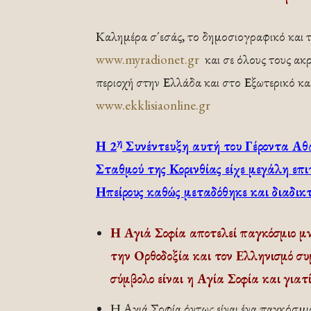
Καλημέρα σ΄εσάς, το δημοσιογραφικό και τ
www.myradionet.gr
και σε όλους τους ακρ
περιοχή στην Ελλάδα και στο Εξωτερικό κ
www.ekklisiaonline.gr
η
Η 2
Συνέντευξη αυτή του Γέροντα Αθαν
Σταθμού της Κορινθίας είχε μεγάλη επι
Ηπείρους καθώς μεταδόθηκε και διαδικ
Η Αγιά Σοφία αποτελεί παγκόσμιο μ
την Ορθοδοξία και τον Ελληνισμό συμβ
σύμβολο είναι η Αγία Σοφία και γιατί
Η Αγιά Σοφία όντως είναι ένα παγκόσμιο