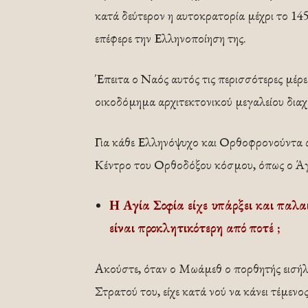
κατά δεύτερον η αυτοκρατορία μέχρι το 145
επέφερε την Ελληνοποίηση της.
Έπειτα ο Ναός αυτός τις περισσότερες μέρ
οικοδόμημα αρχιτεκτονικού μεγαλείου διαχ
Για κάθε Ελληνόψυχο και Ορθοφρονούντα ά
Κέντρο του Ορθοδόξου κόσμου, όπως ο Άγ
Η Αγία Σοφία είχε υπάρξει και παλαι
είναι προκλητικότερη από ποτέ ;
Ακούστε, όταν ο Μωάμεθ ο πορθητής εισήλ
Στρατού του, είχε κατά νού να κάνει τέμεν