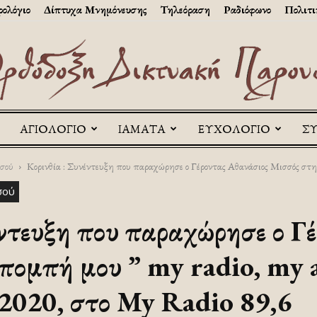
ολόγιο
Δίπτυχα Μνημόνευσης
Τηλεόραση
Ραδιόφωνο
Πολιτι
ΑΓΙΟΛΟΓΙΟ
ΙΑΜΑΤΑ
ΕΥΧΟΛΟΓΙΟ
Σ
Askitikon
σού
Κορινθία : Συνέντευξη που παραχώρησε ο Γέροντας Αθανάσιος Μισσός στη
σού
έντευξη που παραχώρησε ο Γ
πομπή μου ” my radio, my a
2020, στο My Radio 89,6