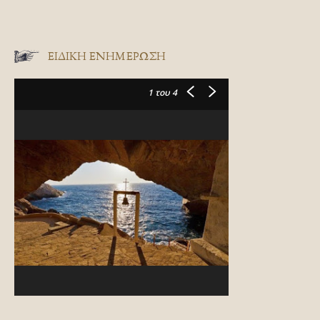
ΕΙΔΙΚΉ ΕΝΗΜΈΡΩΣΗ
1
του 4