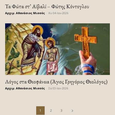
Τα Φώτα στ’ Αϊβαλί – Φώτης Κόντογλου
Αρχιμ. Αθανάσιος Μισσός
-
Κυ 04-Ιαν-2026
Λόγος στα Θεοφάνεια (Άγιος Γρηγόριος Θεολόγος)
Αρχιμ. Αθανάσιος Μισσός
-
Σα 03-Ιαν-2026
1
2
3