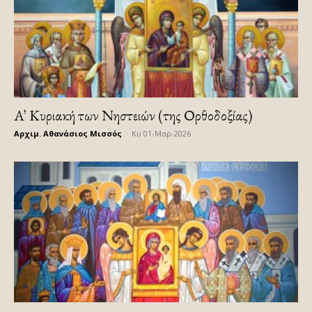
A’ Κυριακή των Νηστειών (της Ορθοδοξίας)
Αρχιμ. Αθανάσιος Μισσός
-
Κυ 01-Μαρ-2026