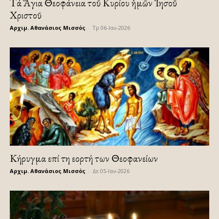
Τά Ἅγια Θεοφάνεια τοῦ Κυρίου ἡμῶν Ἰησοῦ
Χριστοῦ
Αρχιμ. Αθανάσιος Μισσός
-
Τρ 06-Ιαν-2026
Κήρυγμα επί τη εορτή των Θεοφανείων
Αρχιμ. Αθανάσιος Μισσός
-
Δε 05-Ιαν-2026