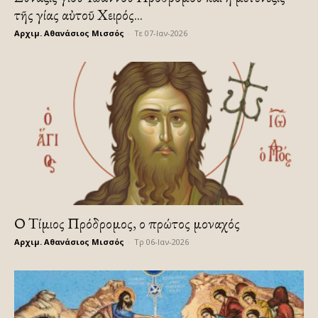
τῆς Ἁγίας αὐτοῦ Χειρός...
Αρχιμ. Αθανάσιος Μισσός
-
Τε 07-Ιαν-2026
Ο Τίμιος Πρόδρομος, ο πρώτος μοναχός
Αρχιμ. Αθανάσιος Μισσός
-
Τρ 06-Ιαν-2026