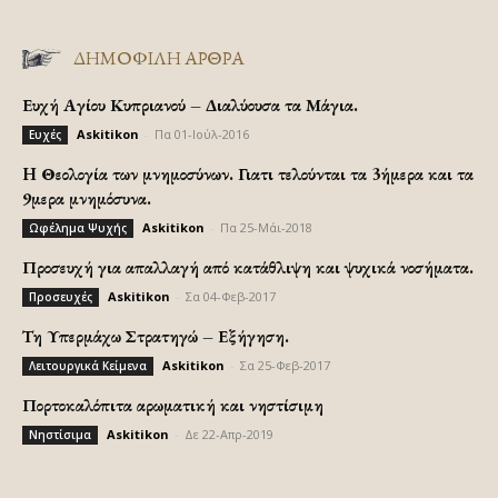
ΔΗΜΟΦΙΛΗ ΑΡΘΡΑ
Ευχή Αγίου Κυπριανού – Διαλύουσα τα Μάγια.
Askitikon
-
Πα 01-Ιούλ-2016
Ευχές
H Θεολογία των μνημοσύνων. Γιατι τελούνται τα 3ήμερα και τα
9μερα μνημόσυνα.
Askitikon
-
Πα 25-Μάι-2018
Ωφέλημα Ψυχής
Προσευχή για απαλλαγή από κατάθλιψη και ψυχικά νοσήματα.
Askitikon
-
Σα 04-Φεβ-2017
Προσευχές
Τη Υπερμάχω Στρατηγώ – Εξήγηση.
Askitikon
-
Σα 25-Φεβ-2017
Λειτουργικά Κείμενα
Πορτοκαλόπιτα αρωματική και νηστίσιμη
Askitikon
-
Δε 22-Απρ-2019
Νηστίσιμα