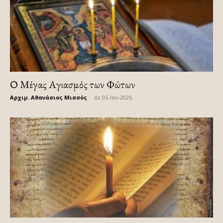
Ο Μέγας Αγιασμός των Φώτων
Αρχιμ. Αθανάσιος Μισσός
-
Δε 05-Ιαν-2026