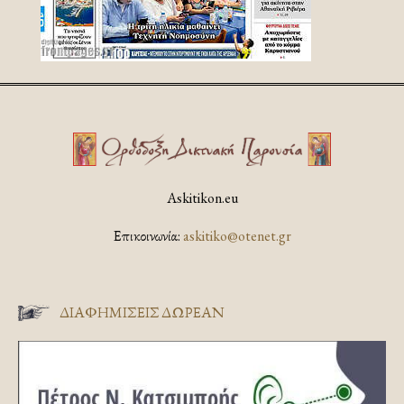
Askitikon.eu
Επικοινωνία:
askitiko@otenet.gr
ΔΙΑΦΗΜΊΣΕΙΣ ΔΩΡΕΆΝ