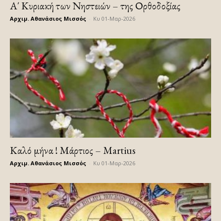
Α΄ Κυριακή των Νηστειών – της Ορθοδοξίας
Αρχιμ. Αθανάσιος Μισσός
-
Κυ 01-Μαρ-2026
Καλό μήνα ! Μάρτιος – Martius
Αρχιμ. Αθανάσιος Μισσός
-
Κυ 01-Μαρ-2026