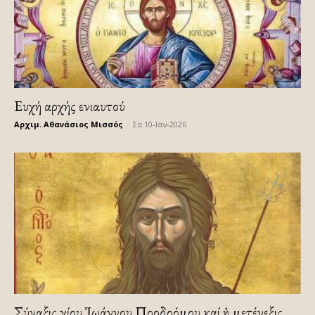
Ευχή αρχής ενιαυτού
Αρχιμ. Αθανάσιος Μισσός
-
Σα 10-Ιαν-2026
Σύναξις Ἁγίου Ἰωάννου Προδρόμου καί ἡ μετένεξις