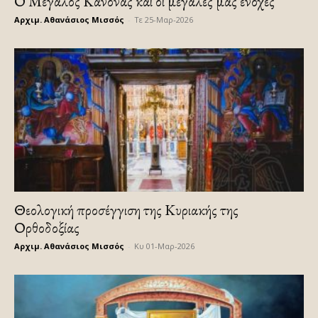
Ο Μεγάλος Κανόνας και οι μεγάλες μας ενοχές
Αρχιμ. Αθανάσιος Μισσός
-
Τε 25-Μαρ-2026
Θεολογική προσέγγιση της Κυριακής της
Ορθοδοξίας
Αρχιμ. Αθανάσιος Μισσός
-
Κυ 01-Μαρ-2026