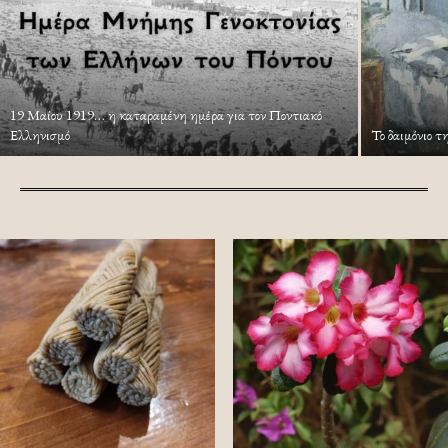
19 Μαίου 1919… η καταραμένη ημέρα για τον Ποντιακό
Ελληνισμό
Το δαιμόνιο τ