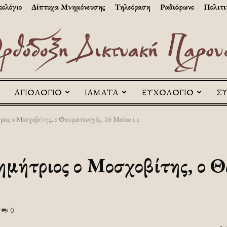
ολόγιο
Δίπτυχα Μνημόνευσης
Τηλεόραση
Ραδιόφωνο
Πολιτι
ΑΓΙΟΛΟΓΙΟ
ΙΑΜΑΤΑ
ΕΥΧΟΛΟΓΙΟ
Σ
Askitikon
ριος ο Μοσχοβίτης, ο Θαυματουργός, 16 Μαϊου ε.ε.
Δημήτριος ο Μοσχοβίτης, ο 
0