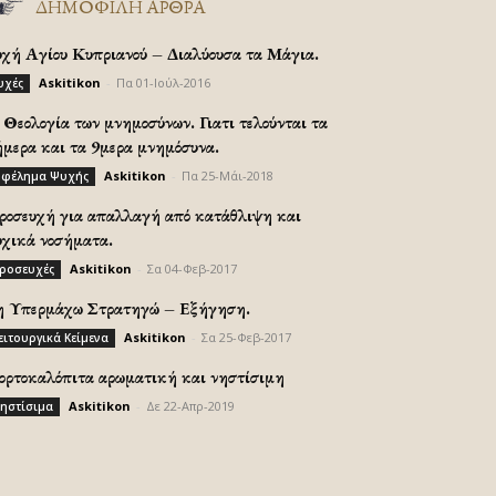
ΔΗΜΟΦΙΛΗ ΑΡΘΡΑ
υχή Αγίου Κυπριανού – Διαλύουσα τα Μάγια.
Askitikon
-
Πα 01-Ιούλ-2016
υχές
Θεολογία των μνημοσύνων. Γιατι τελούνται τα
ήμερα και τα 9μερα μνημόσυνα.
Askitikon
-
Πα 25-Μάι-2018
φέλημα Ψυχής
ροσευχή για απαλλαγή από κατάθλιψη και
υχικά νοσήματα.
Askitikon
-
Σα 04-Φεβ-2017
ροσευχές
η Υπερμάχω Στρατηγώ – Εξήγηση.
Askitikon
-
Σα 25-Φεβ-2017
ειτουργικά Κείμενα
ορτοκαλόπιτα αρωματική και νηστίσιμη
Askitikon
-
Δε 22-Απρ-2019
ηστίσιμα