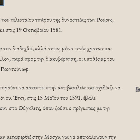
 του τελευταίου τσάρου της δυναστείας των Ρούρικ,
κε στις 19 Οκτωβρίου 1581.
τον διαδεχθεί, αλλά όντας μόνο εννέα χρονών και
λον, παρά προς την διακυβέρνηση, οι υποθέσεις του
 Γκοντούνωφ.
ρούσε να αρκεστεί στην αντιβασιλεία και σχεδίαζε να
όνου. Έτσι, στις 15 Μαΐου του 1591, έβαλε
υν στο Ούγκλιτς, όπου ζούσε ο πρίγκιπας με την
είχαν μεταφερθεί στην Μόσχα για να αποκαλύψουν την