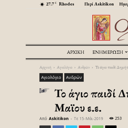
27.7
Rhodes
Περί Askitikon
Ημερ
C
ΑΡΧΙΚΉ
ΕΝΗΜΕΡΩΣΗ
Αρχική
Αγιολόγιο
Ανδρών
Το άγιο παιδί Δημήτ
Αγιολόγιο
Ανδρών
Το άγιο παιδί 
Μαϊου ε.ε.
253
Από
Askitikon
-
Τε 15-Μάι-2019