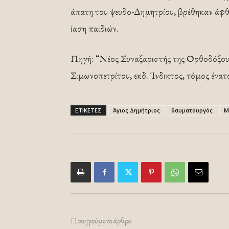
άπατη του ψευδο-Δημητρίου, βρέθηκαν άφθο
ίαση παιδιών.
Πηγή: “Νέος Συναξαριστής της Ορθοδόξου
Σιμωνοπετρίτου, εκδ. Ίνδικτος, τόμος ένατ
ΕΤΙΚΕΤΕΣ
Άγιος Δημήτριος
θαυματουργός
Μ
Προηγούμενο άρθρο