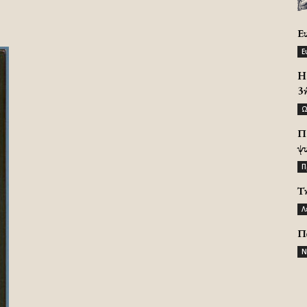
Ε
Ε
H 
3
Ω
Π
ψ
Π
Τ
Λ
Π
Ν