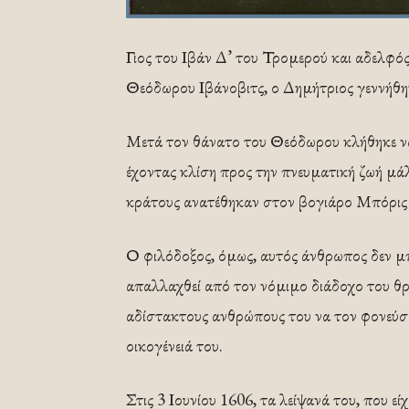
Γιος του Ιβάν Δ’ του Τρομερού και αδελφός
Θεόδωρου Ιβάνοβιτς, ο Δημήτριος γεννήθη
Μετά τον θάνατο του Θεόδωρου κλήθηκε να 
έχοντας κλίση προς την πνευματική ζωή μάλ
κράτους ανατέθηκαν στον βογιάρο Μπόρις
Ο φιλόδοξος, όμως, αυτός άνθρωπος δεν μπο
απαλλαχθεί από τον νόμιμο διάδοχο του θρ
αδίστακτους ανθρώπους του να τον φονεύσο
οικογένειά του.
Στις 3 Ιουνίου 1606, τα λείψανά του, που 