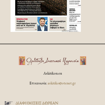
Askitikon.eu
Επικοινωνία:
askitiko@otenet.gr
ΔΙΑΦΗΜΊΣΕΙΣ ΔΩΡΕΆΝ