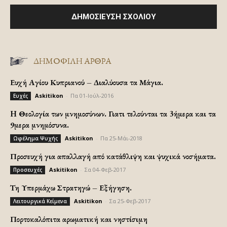
ΔΗΜΟΦΙΛΗ ΑΡΘΡΑ
Ευχή Αγίου Κυπριανού – Διαλύουσα τα Μάγια.
Askitikon
-
Πα 01-Ιούλ-2016
Ευχές
H Θεολογία των μνημοσύνων. Γιατι τελούνται τα 3ήμερα και τα
9μερα μνημόσυνα.
Askitikon
-
Πα 25-Μάι-2018
Ωφέλημα Ψυχής
Προσευχή για απαλλαγή από κατάθλιψη και ψυχικά νοσήματα.
Askitikon
-
Σα 04-Φεβ-2017
Προσευχές
Τη Υπερμάχω Στρατηγώ – Εξήγηση.
Askitikon
-
Σα 25-Φεβ-2017
Λειτουργικά Κείμενα
Πορτοκαλόπιτα αρωματική και νηστίσιμη