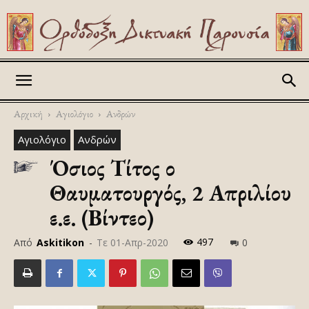
Askitikon
Αρχική
Αγιολόγιο
Ανδρών
Αγιολόγιο
Ανδρών
Όσιος Τίτος ο
Θαυματουργός, 2 Απριλίου
ε.ε. (Βίντεο)
497
Από
Askitikon
-
Τε 01-Απρ-2020
0