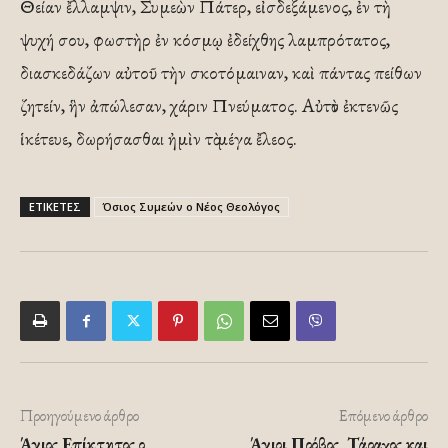
Θείαν ἔλλαμψιν, Συμεὼν Πάτερ, εἰσδεξάμενος, ἐν τὴ
ψυχή σου, φωστὴρ ἐν κόσμῳ ἐδείχθης λαμπρότατος,
διασκεδάζων αὐτοῦ τὴν σκοτόμαιναν, καὶ πάντας πείθων
ζητείν, ἣν ἀπώλεσαν, χάριν Πνεύματος. Αὐτὸν ἐκτενῶς
ἱκέτευε, δωρήσασθαι ἠμὶν τὸ μέγα ἔλεος.
ΕΤΙΚΕΤΕΣ
Όσιος Συμεών ο Νέος Θεολόγος
Προηγούμενο άρθρο
Επόμενο άρθρο
Άγιος Επίκτητος ο
Άγιοι Πρόβος, Τάραχος και