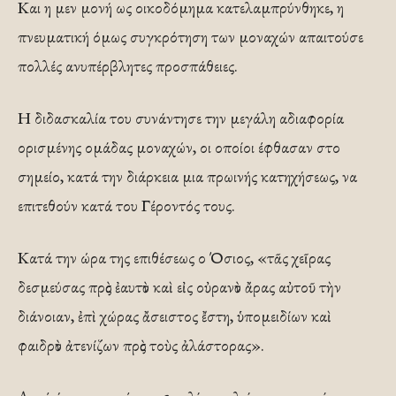
Και η μεν μονή ως οικοδόμημα κατελαμπρύνθηκε, η
πνευματική όμως συγκρότηση των μοναχών απαιτούσε
πολλές ανυπέρβλητες προσπάθειες.
Η διδασκαλία του συνάντησε την μεγάλη αδιαφορία
ορισμένης ομάδας μοναχών, οι οποίοι έφθασαν στο
σημείο, κατά την διάρκεια μια πρωινής κατηχήσεως, να
επιτεθούν κατά του Γέροντός τους.
Κατά την ώρα της επιθέσεως ο Όσιος, «τᾶς χεῖρας
δεσμεύσας πρὸς ἐαυτὸν καὶ εἰς οὐρανὸν ἄρας αὐτοῦ τὴν
διάνοιαν, ἐπὶ χώρας ἄσειστος ἔστη, ὑπομειδίων καὶ
φαιδρὸν ἀτενίζων πρὸς τοὺς ἀλάστορας».