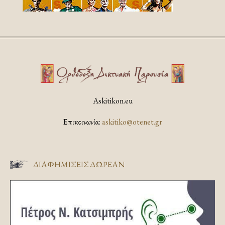
Askitikon.eu
Επικοινωνία:
askitiko@otenet.gr
ΔΙΑΦΗΜΊΣΕΙΣ ΔΩΡΕΆΝ