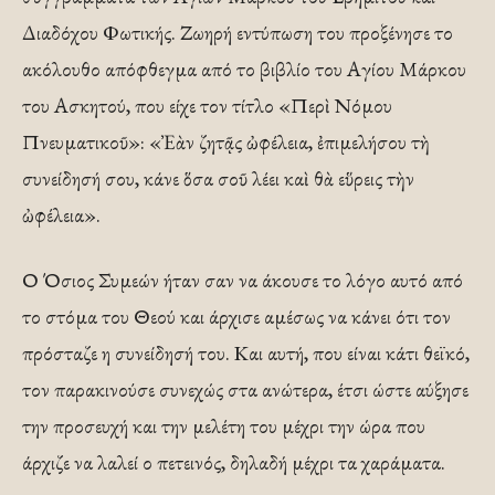
Διαδόχου Φωτικής. Ζωηρή εντύπωση του προξένησε το
ακόλουθο απόφθεγμα από το βιβλίο του Αγίου Μάρκου
του Ασκητού, που είχε τον τίτλο «Περὶ Νόμου
Πνευματικοῦ»: «Ἐὰν ζητᾷς ὠφέλεια, ἐπιμελήσου τὴ
συνείδησή σου, κάνε ὅσα σοῦ λέει καὶ θὰ εὕρεις τὴν
ὠφέλεια».
Ο Όσιος Συμεών ήταν σαν να άκουσε το λόγο αυτό από
το στόμα του Θεού και άρχισε αμέσως να κάνει ότι τον
πρόσταζε η συνείδησή του. Και αυτή, που είναι κάτι θεϊκό,
τον παρακινούσε συνεχώς στα ανώτερα, έτσι ώστε αύξησε
την προσευχή και την μελέτη του μέχρι την ώρα που
άρχιζε να λαλεί ο πετεινός, δηλαδή μέχρι τα χαράματα.