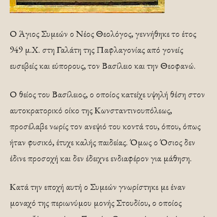
Ο Άγιος Συμεών ο Νέος Θεολόγος, γεννήθηκε το έτος
949 μ.Χ. στη Γαλάτη της Παφλαγονίας από γονείς
ευσεβείς και εύπορους, τον Βασίλειο και την Θεοφανώ.
Ο θείος του Βασίλειος, ο οποίος κατείχε υψηλή θέση στον
αυτοκρατορικό οίκο της Κωνσταντινουπόλεως,
προσέλαβε νωρίς τον ανεψιό του κοντά του, όπου, όπως
ήταν φυσικό, έτυχε καλής παιδείας. Όμως ο Όσιος δεν
έδινε προσοχή και δεν έδειχνε ενδιαφέρον για μάθηση.
Κατά την εποχή αυτή ο Συμεών γνωρίστηκε με έναν
μοναχό της περιωνύμου μονής Στουδίου, ο οποίος