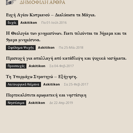
ΔΗΜΟΦΙΛΗ ΑΡΘΡΑ
Ευχή Αγίου Κυπριανού – Διαλύουσα τα Μάγια.
Askitikon
-
Πα 01-Ιούλ-2016
Ευχές
H Θεολογία των μνημοσύνων. Γιατι τελούνται τα 3ήμερα και τα
9μερα μνημόσυνα.
Askitikon
-
Πα 25-Μάι-2018
Ωφέλημα Ψυχής
Προσευχή για απαλλαγή από κατάθλιψη και ψυχικά νοσήματα.
Askitikon
-
Σα 04-Φεβ-2017
Προσευχές
Τη Υπερμάχω Στρατηγώ – Εξήγηση.
Askitikon
-
Σα 25-Φεβ-2017
Λειτουργικά Κείμενα
Πορτοκαλόπιτα αρωματική και νηστίσιμη
Askitikon
-
Δε 22-Απρ-2019
Νηστίσιμα