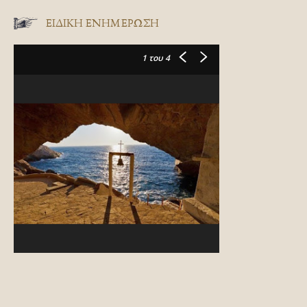
ΕΙΔΙΚΉ ΕΝΗΜΈΡΩΣΗ
1
του 4