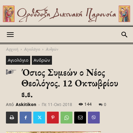
Askitikon
Αρχική
Αγιολόγιο
Ανδρών
Αγιολόγιο
Ανδρών
Όσιος Συμεών ο Νέος
Θεολόγος. 12 Οκτωβρίου
ε.ε.
144
Από
Askitikon
-
Πε 11-Οκτ-2018
0