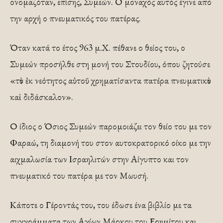
ονομαζόταν, επίσης, Συμεών. Ο μοναχός αυτός έγινε από
την αρχή ο πνευματικός του πατέρας.
Όταν κατά το έτος 963 μ.Χ. πέθανε ο θείος του, ο
Συμεών προσήλθε στη μονή του Στουδίου, όπου ζητούσε
«τὸν ἐκ νεότητος αὐτοῦ χρηματίσαντα πατέρα πνευματικὸν
καὶ διδάσκαλον».
Ο ίδιος ο Όσιος Συμεών παρομοιάζει τον θείο του με τον
Φαραώ, τη διαμονή του στον αυτοκρατορικό οίκο με την
αιχμαλωσία των Ισραηλιτών στην Αίγυπτο και τον
πνευματικό του πατέρα με τον Μωυσή.
Κάποτε ο Γέροντάς του, του έδωσε ένα βιβλίο με τα
συγγράμματα των Αγίων Μάρκου του Ερημίτου και