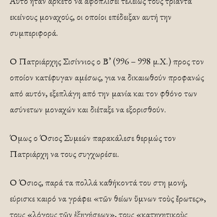
Αυτό ήταν αρκετό να αφοπλίσει τελείως τους τριάντα
εκείνους μοναχούς, οι οποίοι επέδειξαν αυτή την
συμπεριφορά.
Ο Πατριάρχης Σισίννιος ο Β’ (996 – 998 μ.Χ.) προς τον
οποίον κατέφυγαν αμέσως, για να δικαιωθούν προφανώς
από αυτόν, εξεπλάγη από την μανία και τον φθόνο των
ασύνετων μοναχών και διέταξε να εξορισθούν.
Όμως ο Όσιος Συμεών παρακάλεσε θερμώς τον
Πατριάρχη να τους συγχωρέσει.
Ο Όσιος, παρά τα πολλά καθήκοντά του στη μονή,
εύρισκε καιρό να γράφει «τῶν θείων ὕμνων τοὺς ἔρωτες»,
τους «λόγους τῶν ἐξηγήσεων», τους «κατηχητικοὺς