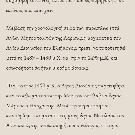
σε χαμηλή κοινωνική κατάσταση και ως παρηγορητή σε
εκείνους που έπασχαν.
Με βάση την χρονολογική σειρά των παραπάνω επτά
Αγίων Μητροπολιτών της Λάρισας, η αρχιερατεία του
Αγίου Διονυσίου του Ελεήμονος, πρέπει να τοποθετηθεί
μετά το 1489 – 1490 μ.Χ. και πριν το 1499 μ.Χ. και
οπωσδήποτε θα ήταν μικρής διάρκειας.
Περί το έτος 1499 μ.Χ. ο Άγιος Διονύσιος παραιτήθηκε
από το αξίωμά του και την θέση του κατέλαβε ο Άγιος
Μάρκος ο Ησυχαστής. Μετά την παραίτησή του
αποσύρθηκε και μόνασε στη μονή Αγίου Νικολάου του
Αναπαυσά, της οποία υπήρξε και ο νεότερος κτίτορας.