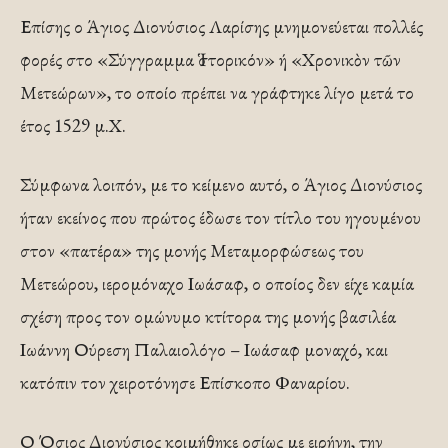
Επίσης ο Άγιος Διονύσιος Λαρίσης μνημονεύεται πολλές
φορές στο «Σύγγραμμα Ἱστορικόν» ή «Χρονικὸν τῶν
Μετεώρων», το οποίο πρέπει να γράφτηκε λίγο μετά το
έτος 1529 μ.Χ.
Σύμφωνα λοιπόν, με το κείμενο αυτό, ο Άγιος Διονύσιος
ήταν εκείνος που πρώτος έδωσε τον τίτλο του ηγουμένου
στον «πατέρα» της μονής Μεταμορφώσεως του
Μετεώρου, ιερομόναχο Ιωάσαφ, ο οποίος δεν είχε καμία
σχέση προς τον ομώνυμο κτίτορα της μονής βασιλέα
Ιωάννη Ούρεση Παλαιολόγο – Ιωάσαφ μοναχό, και
κατόπιν τον χειροτόνησε Επίσκοπο Φαναρίου.
Ο Όσιος Διονύσιος κοιμήθηκε οσίως με ειρήνη, την