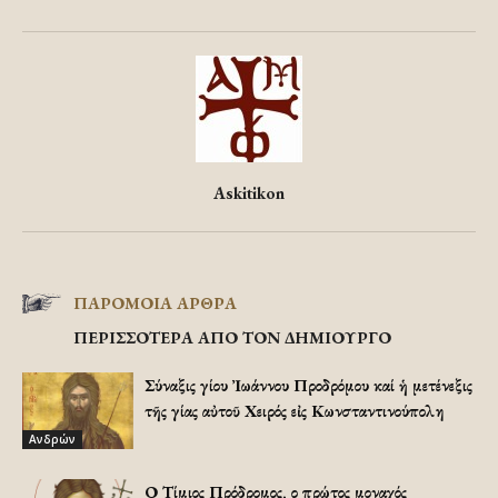
Askitikon
ΠΑΡΟΜΟΙΑ ΑΡΘΡΑ
ΠΕΡΙΣΣΟΤΕΡΑ ΑΠΟ ΤΟΝ ΔΗΜΙΟΥΡΓΟ
Σύναξις Ἁγίου Ἰωάννου Προδρόμου καί ἡ μετένεξις
τῆς Ἁγίας αὐτοῦ Χειρός εἰς Κωνσταντινούπολη
Ανδρών
Ο Τίμιος Πρόδρομος, ο πρώτος μοναχός