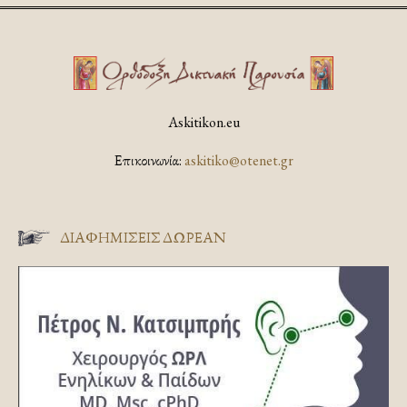
Askitikon.eu
Επικοινωνία:
askitiko@otenet.gr
ΔΙΑΦΗΜΊΣΕΙΣ ΔΩΡΕΆΝ