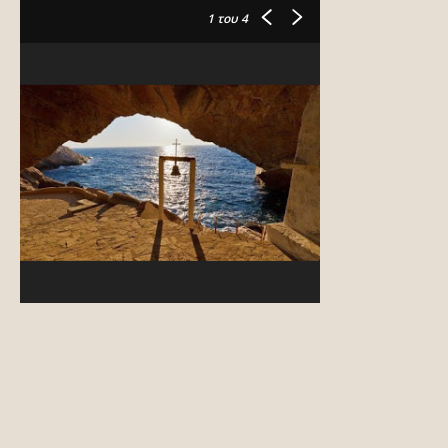
1
του 4