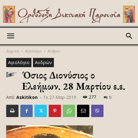
Askitikon
Αρχική
Αγιολόγιο
Ανδρών
Αγιολόγιο
Ανδρών
Όσιος Διονύσιος ο
Ελεήμων. 28 Μαρτίου ε.ε.
277
Από
Askitikon
-
Τε 27-Μαρ-2019
0