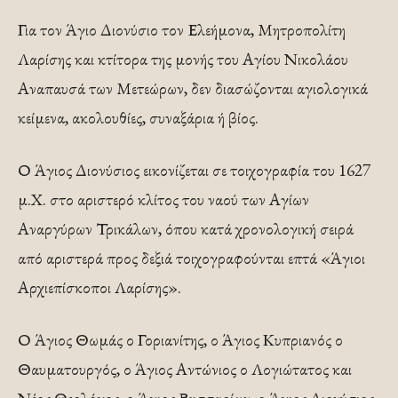
Για τον Άγιο Διονύσιο τον Ελεήμονα, Μητροπολίτη
Λαρίσης και κτίτορα της μονής του Αγίου Νικολάου
Αναπαυσά των Μετεώρων, δεν διασώζονται αγιολογικά
κείμενα, ακολουθίες, συναξάρια ή βίος.
Ο Άγιος Διονύσιος εικονίζεται σε τοιχογραφία του 1627
μ.Χ. στο αριστερό κλίτος του ναού των Αγίων
Αναργύρων Τρικάλων, όπου κατά χρονολογική σειρά
από αριστερά προς δεξιά τοιχογραφούνται επτά «Άγιοι
Αρχιεπίσκοποι Λαρίσης».
Ο Άγιος Θωμάς ο Γοριανίτης, ο Άγιος Κυπριανός ο
Θαυματουργός, ο Άγιος Αντώνιος ο Λογιώτατος και