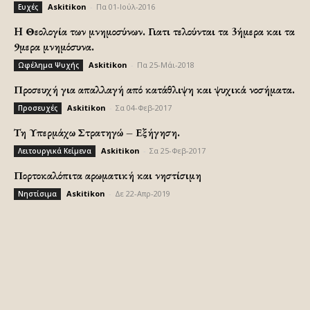
Askitikon
-
Πα 01-Ιούλ-2016
Ευχές
H Θεολογία των μνημοσύνων. Γιατι τελούνται τα 3ήμερα και τα
9μερα μνημόσυνα.
Askitikon
-
Πα 25-Μάι-2018
Ωφέλημα Ψυχής
Προσευχή για απαλλαγή από κατάθλιψη και ψυχικά νοσήματα.
Askitikon
-
Σα 04-Φεβ-2017
Προσευχές
Τη Υπερμάχω Στρατηγώ – Εξήγηση.
Askitikon
-
Σα 25-Φεβ-2017
Λειτουργικά Κείμενα
Πορτοκαλόπιτα αρωματική και νηστίσιμη
Askitikon
-
Δε 22-Απρ-2019
Νηστίσιμα