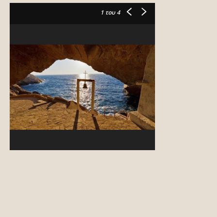
1
του 4