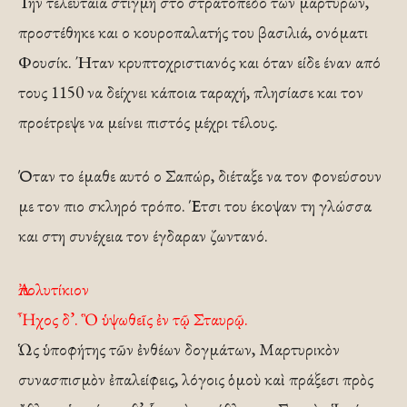
Την τελευταία στιγμή στο στρατόπεδο των μαρτύρων,
προστέθηκε και ο κουροπαλατής του βασιλιά, ονόματι
Φουσίκ. Ήταν κρυπτοχριστιανός και όταν είδε έναν από
τους 1150 να δείχνει κάποια ταραχή, πλησίασε και τον
προέτρεψε να μείνει πιστός μέχρι τέλους.
Όταν το έμαθε αυτό ο Σαπώρ, διέταξε να τον φονεύσουν
με τον πιο σκληρό τρόπο. Έτσι του έκοψαν τη γλώσσα
και στη συνέχεια τον έγδαραν ζωντανό.
Ἀπολυτίκιον
Ἦχος δ’. Ὃ ὑψωθεῖς ἐν τῷ Σταυρῷ.
Ὡς ὑποφήτης τῶν ἐνθέων δογμάτων, Μαρτυρικὸν
συνασπισμὸν ἐπαλείφεις, λόγοις ὁμοὺ καὶ πράξεσι πρὸς