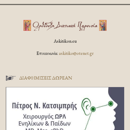
Askitikon.eu
Επικοινωνία:
askitiko@otenet.gr
ΔΙΑΦΗΜΊΣΕΙΣ ΔΩΡΕΆΝ