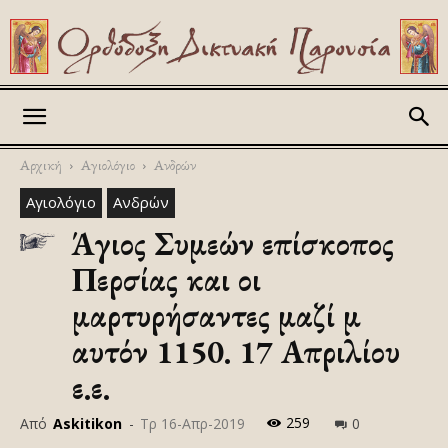
Askitikon
Αρχική
Αγιολόγιο
Ανδρών
Αγιολόγιο
Ανδρών
Άγιος Συμεών επίσκοπος
Περσίας και οι
μαρτυρήσαντες μαζί μ
αυτόν 1150. 17 Απριλίου
ε.ε.
259
Από
Askitikon
-
Τρ 16-Απρ-2019
0