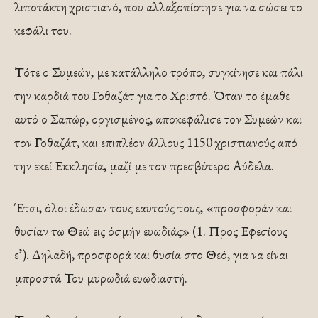
λιποτάκτη χριστιανό, που αλλαξοπίοτησε για να σώσει το
κεφάλι του.
Τότε ο Συμεών, με κατάλληλο τρόπο, συγκίνησε και πάλι
την καρδιά του Γοθαζάτ για το Χριστό. Όταν το έμαθε
αυτό ο Σαπώρ, οργισμένος, αποκεφάλισε τον Συμεών και
τον Γοθαζάτ, και επιπλέον άλλους 1150 χριστιανούς από
την εκεί Εκκλησία, μαζί με τον πρεσβύτερο Αύδελα.
Έτσι, όλοι έδωσαν τους εαυτούς τους, «προσφοράν και
θυσίαν τω Θεώ εις όσμήν ευωδιάς» (1. Προς Εφεσίους
ε’). Δηλαδή, προσφορά και θυσία στο Θεό, για να είναι
μπροστά Του μυρωδιά ευωδιαστή.