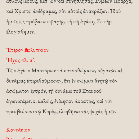
ἄθλους ἱερούς, μεθ’ ὧν καὶ συνήθλησας, Συμεὼν Ἱεράρχα,
καὶ Χριστῷ ἀνέδραμες, σὺν αὐτοὶς ἀνακράζων. Ἰδοὺ
ἠμεῖς ὡς πρόβατα σφαγῆς, τὴ σῆ ἀγάπη, Σωτὴρ
ἐλογίσθημεν.
Ἕτερον Ἀπολυτίκιον
Ἦχος πλ. α’.
Τῶν ἁγίων Μαρτύρων τά κατορθώματα, οὐρανῶν αἱ
δυνάμεις ὑπερεθαύμασαν, ὅτι ἐν σώματι θνητῷ τόν
ἀσώματον ἐχθρόν, τῇ δυνάμει τοῦ Σταυροῦ
ἀγωνισάμενοι καλῶς, ἐνίκησαν ἀοράτως, καὶ νῦν
πρεσβεύουσι τῷ Κυρίῳ, ἐλεηθῆναι τὰς ψυχὰς ἡμῶν.
Κοντάκιον