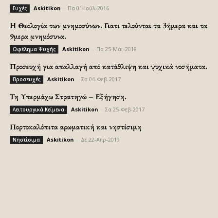
Askitikon
-
Πα 01-Ιούλ-2016
Ευχές
H Θεολογία των μνημοσύνων. Γιατι τελούνται τα 3ήμερα και τα
9μερα μνημόσυνα.
Askitikon
-
Πα 25-Μάι-2018
Ωφέλημα Ψυχής
Προσευχή για απαλλαγή από κατάθλιψη και ψυχικά νοσήματα.
Askitikon
-
Σα 04-Φεβ-2017
Προσευχές
Τη Υπερμάχω Στρατηγώ – Εξήγηση.
Askitikon
-
Σα 25-Φεβ-2017
Λειτουργικά Κείμενα
Πορτοκαλόπιτα αρωματική και νηστίσιμη
Askitikon
-
Δε 22-Απρ-2019
Νηστίσιμα