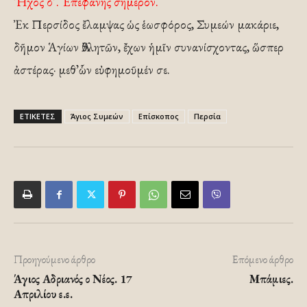
Ἦχος δ’. Ἐπεφάνης σήμερον.
Ἐκ Περσίδος ἔλαμψας ὡς ἑωσφόρος, Συμεών μακάριε,
δῆμον Ἁγίων Ἀθλητῶν, ἔχων ἡμῖν συνανίσχοντας, ὥσπερ
ἀστέρας· μεθ᾽ὧν εὐφημοῦμέν σε.
ΕΤΙΚΕΤΕΣ
Άγιος Συμεών
Επίσκοπος
Περσία
Προηγούμενο άρθρο
Επόμενο άρθρο
Άγιος Αδριανός ο Νέος. 17
Μπάμιες.
Απριλίου ε.ε.