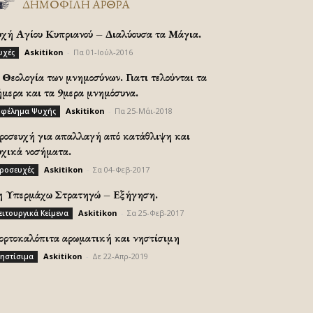
ΔΗΜΟΦΙΛΗ ΑΡΘΡΑ
υχή Αγίου Κυπριανού – Διαλύουσα τα Μάγια.
Askitikon
-
Πα 01-Ιούλ-2016
υχές
Θεολογία των μνημοσύνων. Γιατι τελούνται τα
ήμερα και τα 9μερα μνημόσυνα.
Askitikon
-
Πα 25-Μάι-2018
φέλημα Ψυχής
ροσευχή για απαλλαγή από κατάθλιψη και
υχικά νοσήματα.
Askitikon
-
Σα 04-Φεβ-2017
ροσευχές
η Υπερμάχω Στρατηγώ – Εξήγηση.
Askitikon
-
Σα 25-Φεβ-2017
ειτουργικά Κείμενα
ορτοκαλόπιτα αρωματική και νηστίσιμη
Askitikon
-
Δε 22-Απρ-2019
ηστίσιμα