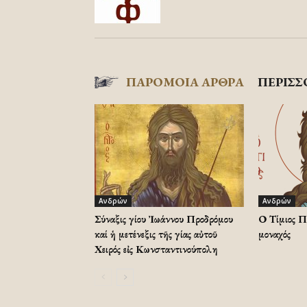
ΠΑΡΟΜΟΙΑ ΑΡΘΡΑ
ΠΕΡΙΣΣ
Ανδρών
Ανδρών
Σύναξις Ἁγίου Ἰωάννου Προδρόμου
Ο Τίμιος Π
καί ἡ μετένεξις τῆς Ἁγίας αὐτοῦ
μοναχός
Χειρός εἰς Κωνσταντινούπολη