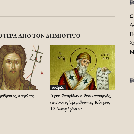
Ω
Α
Π
ΟΤΕΡΑ ΑΠΟ ΤΟΝ ΔΗΜΙΟΥΡΓΟ
Χ
Μ
Ανδρών
ρόδρομος, ο πρώτος
Άγιος Σπυρίδων ο Θαυματουργός,
επίσκοπος Τριμυθούντος Κύπρου,
12 Δεκεμβρίου ε.ε.