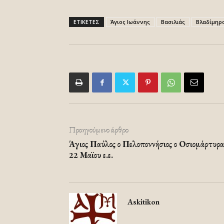
ΕΤΙΚΕΤΕΣ
Άγιος Ιωάννης
Βασιλιάς
Βλαδίμηρ
Προηγούμενο άρθρο
Άγιος Παύλος ο Πελοποννήσιος ο Οσιομάρτυρα
22 Μαϊου ε.ε.
Askitikon