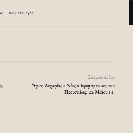
ος
θαυματουργός
Επόμενο άρθρο
ς.
Άγιος Ζαχαρίας ο Νέος ο Ιερομάρτυρας του
Προυσκέως. 22 Μαϊου ε.ε.