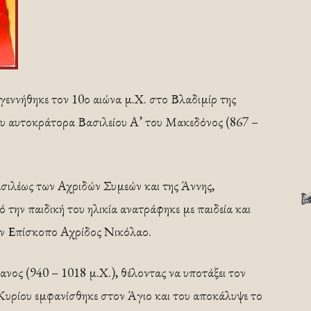
εννήθηκε τον 10ο αιώνα μ.Χ. στο Βλαδιμίρ της
ου αυτοκράτορα Βασιλείου Α’ του Μακεδόνος (867 –
σιλέως των Αχριδών Συμεών και της Άννης,
ην παιδική του ηλικία ανατράφηκε με παιδεία και
τον Επίσκοπο Αχρίδος Νικόλαο.
ος (940 – 1018 μ.Χ.), θέλοντας να υποτάξει τον
Κυρίου εμφανίσθηκε στον Άγιο και του αποκάλυψε το