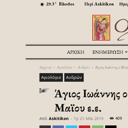
29.3
Rhodes
Περί Askitikon
Ημερ
C
ΑΡΧΙΚΉ
ΕΝΗΜΕΡΩΣΗ
Αρχική
Αγιολόγιο
Ανδρών
Άγιος Ιωάννης ο Βλαδ
Αγιολόγιο
Ανδρών
Άγιος Ιωάννης ο
Μαϊου ε.ε.
409
Από
Askitikon
-
Τρ 21-Μάι-2019