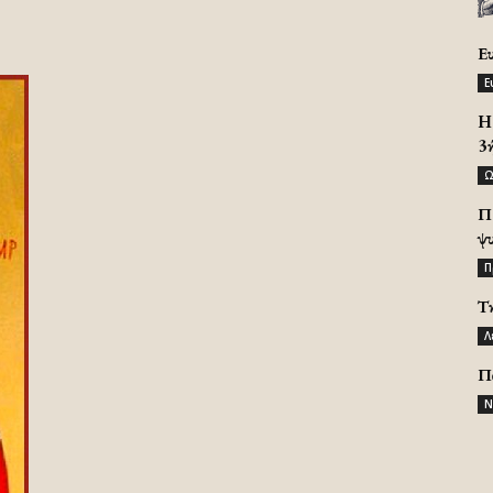
Ε
Ε
H 
3
Ω
Π
ψ
Π
Τ
Λ
Π
Ν