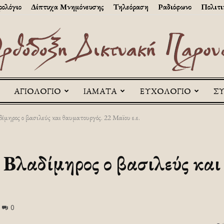
ολόγιο
Δίπτυχα Μνημόνευσης
Τηλεόραση
Ραδιόφωνο
Πολιτι
ΑΓΙΟΛΟΓΙΟ
ΙΑΜΑΤΑ
ΕΥΧΟΛΟΓΙΟ
Σ
Askitikon
ίμηρος ο βασιλεύς και θαυματουργός. 22 Μαϊου ε.ε.
 Βλαδίμηρος ο βασιλεύς και
0