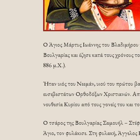
Ο Άγιος Μάρτυς Ιωάννης του Βλαδιμήρου γ
Βουλγαρίας και έζησε κατά τους χρόνους τ
886 μ.Χ.).
Ήταν υιός του Νεεμάν, υιού του πρώτου βα
ευσεβεστάτων Ορθοδόξων Χριστιανών. Από τ
νουθεσία Κυρίου από τους γονείς του και 
Ο τσάρος της Βουλγαρίας Σαμουήλ – Στέφαν
Άγιο, τον φυλάκισε. Στη φυλακή, Άγγελος 