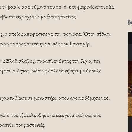
 τη βασίλισσα σύζυγό του και οι καθημερινές απουσίες
ία ότι είχε σχέσεις με ξένες γυναίκες.
ης, ο οποίος αποφάσισε να τον φονεύσει. Όταν πέθανε
ος, τσάρος στέφθηκε ο υιός του Ραντομίρ.
νης Βλαδισλάβος, παραπλανώντας τον Άγιο, τον
εψή του ο Άγιος Ιωάννης δολοφονήθηκε με ύπουλο
 εγκαταβίωσε σε μοναστήρι, όπου ανοικοδόμησε ναό.
ατό του εξακολούθησε να ευεργετεί εκείνους που
απεύει τους ασθενείς.