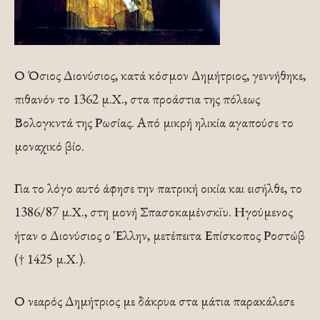
Ο Όσιος Διονύσιος, κατά κόσμον Δημήτριος, γεννήθηκε,
πιθανόν το 1362 μ.Χ., στα προάστια της πόλεως
Βολογκντά της Ρωσίας. Από μικρή ηλικία αγαπούσε το
μοναχικό βίο.
Για το λόγο αυτό άφησε την πατρική οικία και εισήλθε, το
1386/87 μ.Χ., στη μονή Σπασοκαμένσκϊυ. Ηγούμενος
ήταν ο Διονύσιος ο Έλλην, μετέπειτα Επίσκοπος Ροστώβ
(† 1425 μ.Χ.).
Ο νεαρός Δημήτριος με δάκρυα στα μάτια παρακάλεσε