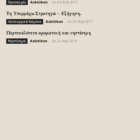
Askitikon
-
Σα 04-Φεβ-2017
Προσευχές
Τη Υπερμάχω Στρατηγώ – Εξήγηση.
Askitikon
-
Σα 25-Φεβ-2017
Λειτουργικά Κείμενα
Πορτοκαλόπιτα αρωματική και νηστίσιμη
Askitikon
-
Δε 22-Απρ-2019
Νηστίσιμα