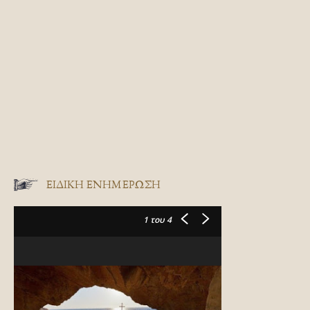
ΕΙΔΙΚΉ ΕΝΗΜΈΡΩΣΗ
1
του 4