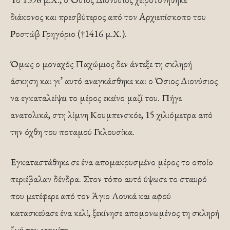
διάκονος και πρεσβύτερος από τον Αρχιεπίσκοπο του
Ροστώβ Γρηγόριο (†1416 μ.Χ.).
Όμως ο μοναχός Παχώμιος δεν άντεξε τη σκληρή
άσκηση και γι’ αυτό αναγκάσθηκε και ο Όσιος Διονύσιος
να εγκαταλείψει το μέρος εκείνο μαζί του. Πήγε
ανατολικά, στη λίμνη Κουμπενσκόε, 15 χιλιόμετρα από
την όχθη του ποταμού Γκλουσίκα.
Εγκαταστάθηκε σε ένα απομακρυσμένο μέρος το οποίο
περιέβαλαν δένδρα. Στον τόπο αυτό ύψωσε το σταυρό
που μετέφερε από τον Άγιο Λουκά και αφού
κατασκεύασε ένα κελί, ξεκίνησε απομονωμένος τη σκληρή
ζωή του ερημίτη.