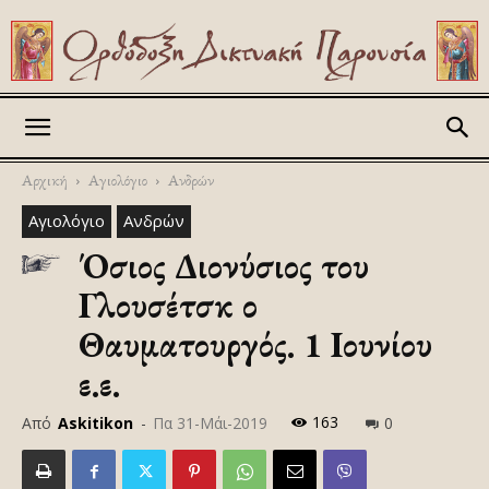
Askitikon
Αρχική
Αγιολόγιο
Ανδρών
Αγιολόγιο
Ανδρών
Όσιος Διονύσιος του
Γλουσέτσκ ο
Θαυματουργός. 1 Ιουνίου
ε.ε.
163
Από
Askitikon
-
Πα 31-Μάι-2019
0