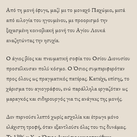
Από τη μονή έφυγε, μαζί με το μοναχό Παχώμιο, μετά
από ευλογία του ηγουμένου, με προορισμό την
ξεχασμένη κοινοβιακή μονή του Αγίου Λουκά
αναζητώντας την ησυχία.
Ο άγιος βίος και πνευματική σοφία του Οσίου Διονυσίου
προσείλκυσαν πολύ κόσμο. Ο Όσιος συμπεριφερόταν
προς όλους ως πραγματικός πατέρας. Κατείχε, επίσης, το
χάρισμα του αγιογράφου, ενώ παράλληλα εργαζόταν ως
μαραγκός και σιδηρουργός για τις ανάγκες της μονής.
Δεν περνούσε λεπτό χωρίς ασχολία και έτρωγε μόνο
ελάχιστη τροφή, όταν εξαντλούσε όλες του τις δυνάμεις.
Το 1396 μ.Χ., ο Όσιος Διονύσιος χειροτονήθηκε