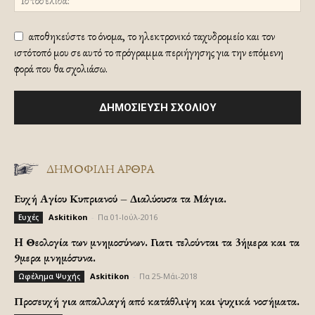
αποθηκεύστε το όνομα, το ηλεκτρονικό ταχυδρομείο και τον
ιστότοπό μου σε αυτό το πρόγραμμα περιήγησης για την επόμενη
φορά που θα σχολιάσω.
ΔΗΜΟΦΙΛΗ ΑΡΘΡΑ
Ευχή Αγίου Κυπριανού – Διαλύουσα τα Μάγια.
Askitikon
-
Πα 01-Ιούλ-2016
Ευχές
H Θεολογία των μνημοσύνων. Γιατι τελούνται τα 3ήμερα και τα
9μερα μνημόσυνα.
Askitikon
-
Πα 25-Μάι-2018
Ωφέλημα Ψυχής
Προσευχή για απαλλαγή από κατάθλιψη και ψυχικά νοσήματα.