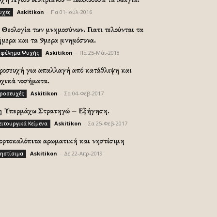
Askitikon
-
Πα 01-Ιούλ-2016
υχές
Θεολογία των μνημοσύνων. Γιατι τελούνται τα
ήμερα και τα 9μερα μνημόσυνα.
Askitikon
-
Πα 25-Μάι-2018
φέλημα Ψυχής
ροσευχή για απαλλαγή από κατάθλιψη και
υχικά νοσήματα.
Askitikon
-
Σα 04-Φεβ-2017
ροσευχές
η Υπερμάχω Στρατηγώ – Εξήγηση.
Askitikon
-
Σα 25-Φεβ-2017
ειτουργικά Κείμενα
ορτοκαλόπιτα αρωματική και νηστίσιμη
Askitikon
-
Δε 22-Απρ-2019
ηστίσιμα