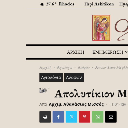
27.6
Rhodes
Περί Askitikon
Ημερ
C
ΑΡΧΙΚΉ
ΕΝΗΜΕΡΩΣΗ
Αρχική
Αγιολόγιο
Ανδρών
Απολυτίκιον Μεγάλο
Αγιολόγιο
Ανδρών
Απολυτίκιον Μ
Από
Αρχιμ. Αθανάσιος Μισσός
-
Τε 01-Ιαν