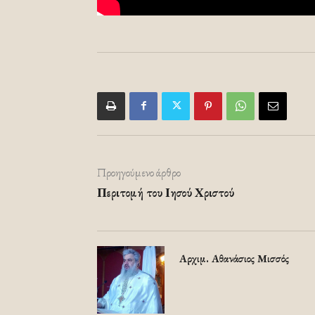
Προηγούμενο άρθρο
Περιτομή του Ιησού Χριστού
Αρχιμ. Αθανάσιος Μισσός