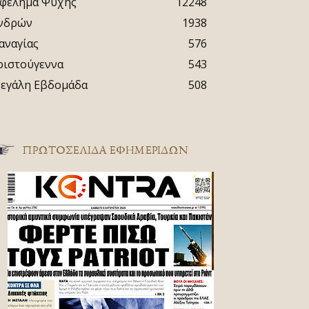
φέλημα Ψυχής
12248
νδρών
1938
αναγίας
576
ριστούγεννα
543
εγάλη Εβδομάδα
508
ΠΡΩΤΟΣΈΛΙΔΑ ΕΦΗΜΕΡΊΔΩΝ