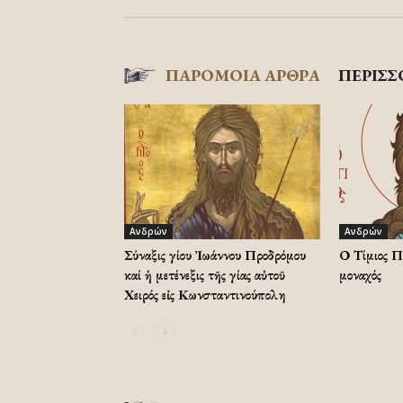
ΠΑΡΟΜΟΙΑ ΑΡΘΡΑ
ΠΕΡΙΣΣ
Ανδρών
Ανδρών
Σύναξις Ἁγίου Ἰωάννου Προδρόμου
Ο Τίμιος Π
καί ἡ μετένεξις τῆς Ἁγίας αὐτοῦ
μοναχός
Χειρός εἰς Κωνσταντινούπολη