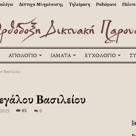
ολόγιο
Δίπτυχα Μνημόνευσης
Τηλεόραση
Ραδιόφωνο
Πολιτι
ΑΓΙΟΛΟΓΙΟ
ΙΑΜΑΤΑ
ΕΥΧΟΛΟΓΙΟ
Σ
Askitikon
υ Βασιλείου
εγάλου Βασιλείου
65
-2025
0
Ε