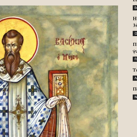
Ε
H 
3
Ω
Π
ψ
Π
Τ
Λ
Π
Ν