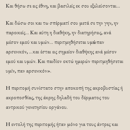
Και θήσω σε εις έθνη, και βασιλείς εκ σου εξελεύσονται…
Και δώσω σοι και τω σπέρματί σου μετά σε την γην, ην
παροικείς… Και αύτη η διαθήκη, ην διατηρήσεις, ανά
μέσον εμού και υμών… περιτμηθήσεται υμὠν παν
αρσενικόν, …και έσται εις σημείον διαθήκης ανά μέσον
εμού και υμών. Και παιδίον οκτώ ημερών περιτμηθήσεται
υμίν, παν αρσενικόν».
Η περιτομή συνίστατο στην αποκοπή της ακροβυστίας ή
ακροποσθίας, της άκρης δηλαδή του δέρματος του
αντρικού γενετησίου οργάνου.
Η εντολή της περιτομής ήταν μόνο για τους άντρες και