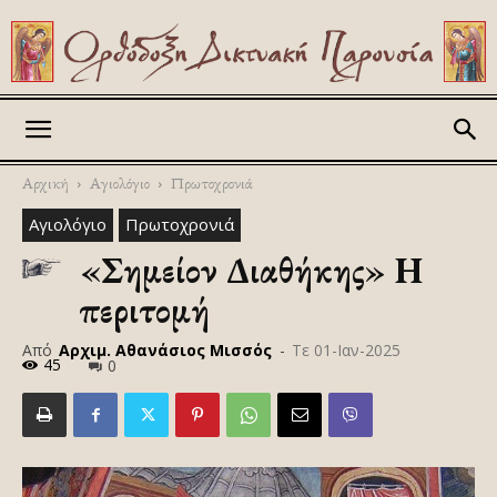
Askitikon
Αρχική
Αγιολόγιο
Πρωτοχρονιά
Αγιολόγιο
Πρωτοχρονιά
«Σημείον Διαθήκης» Η
περιτομή
Από
Αρχιμ. Αθανάσιος Μισσός
-
Τε 01-Ιαν-2025
45
0