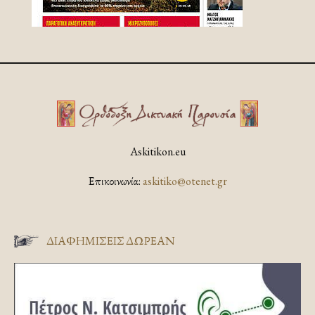
Askitikon.eu
Επικοινωνία:
askitiko@otenet.gr
ΔΙΑΦΗΜΊΣΕΙΣ ΔΩΡΕΆΝ