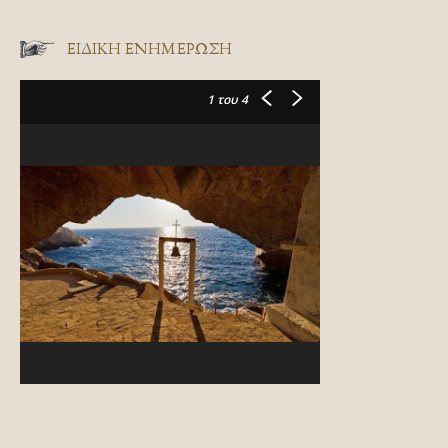
ΕΙΔΙΚΉ ΕΝΗΜΈΡΩΣΗ
1
του 4