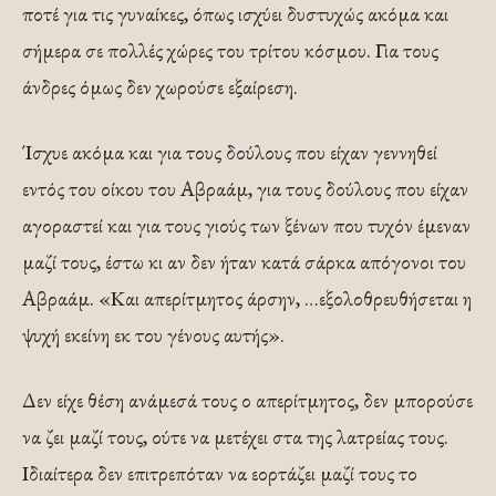
ποτέ για τις γυναίκες, όπως ισχύει δυστυχώς ακόμα και
σήμερα σε πολλές χώρες του τρίτου κόσμου. Για τους
άνδρες όμως δεν χωρούσε εξαίρεση.
Ίσχυε ακόμα και για τους δούλους που είχαν γεννηθεί
εντός του οίκου του Αβραάμ, για τους δούλους που είχαν
αγοραστεί και για τους γιούς των ξένων που τυχόν έμεναν
μαζί τους, έστω κι αν δεν ήταν κατά σάρκα απόγονοι του
Αβραάμ. «Και απερίτμητος άρσην, …εξολοθρευθήσεται η
ψυχή εκείνη εκ του γένους αυτής».
Δεν είχε θέση ανάμεσά τους ο απερίτμητος, δεν μπορούσε
να ζει μαζί τους, ούτε να μετέχει στα της λατρείας τους.
Ιδιαίτερα δεν επιτρεπόταν να εορτάζει μαζί τους το