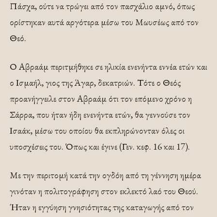
Πάσχα, ούτε να τρώγει από τον πασχάλιο αμνό, όπως
ορίστηκαν αυτά αργότερα μέσω του Μωυσέως από τον
Θεό.
Ο Αβραάμ περιτμήθηκε σε ηλικία ενενήντα εννέα ετών και
ο Ισμαήλ, γιος της Άγαρ, δεκατριών. Τότε ο Θεός
προανήγγειλε στον Αβραάμ ότι τον επόμενο χρόνο η
Σάρρα, που ήταν ήδη ενενήντα ετών, θα γεννούσε τον
Ισαάκ, μέσω του οποίου θα εκπληρώνονταν όλες οι
υποσχέσεις του. Όπως και έγινε (Γεν. κεφ. 16 και 17).
Με την περιτομή κατά την ογδόη από τη γέννηση ημέρα
γινόταν η πολιτογράφηση στον εκλεκτό λαό του Θεού.
Ήταν η εγγύηση γνησιότητας της καταγωγής από τον