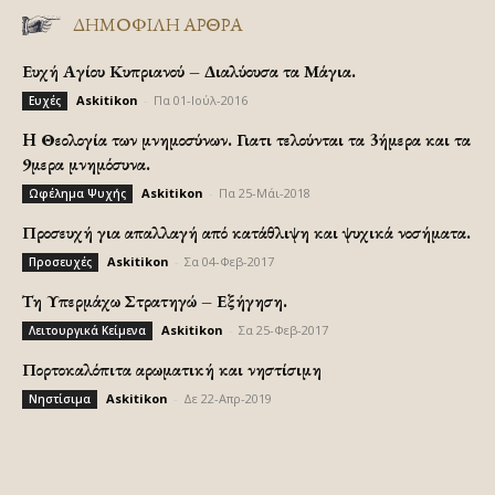
ΔΗΜΟΦΙΛΗ ΑΡΘΡΑ
Ευχή Αγίου Κυπριανού – Διαλύουσα τα Μάγια.
Askitikon
-
Πα 01-Ιούλ-2016
Ευχές
H Θεολογία των μνημοσύνων. Γιατι τελούνται τα 3ήμερα και τα
9μερα μνημόσυνα.
Askitikon
-
Πα 25-Μάι-2018
Ωφέλημα Ψυχής
Προσευχή για απαλλαγή από κατάθλιψη και ψυχικά νοσήματα.
Askitikon
-
Σα 04-Φεβ-2017
Προσευχές
Τη Υπερμάχω Στρατηγώ – Εξήγηση.
Askitikon
-
Σα 25-Φεβ-2017
Λειτουργικά Κείμενα
Πορτοκαλόπιτα αρωματική και νηστίσιμη
Askitikon
-
Δε 22-Απρ-2019
Νηστίσιμα