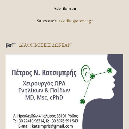
Askitikon.eu
Επικοινωνία:
askitiko@otenet.gr
ΔΙΑΦΗΜΊΣΕΙΣ ΔΩΡΕΆΝ