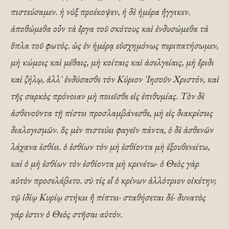
πιστεύσαμεν. ἡ νὺξ προ­έκοψεν, ἡ δὲ ἡμέρα ἤγγικεν.
ἀποθώμεθα οὖν τὰ ἔργα τοῦ σκότους καὶ ἐνδυσώμεθα τὰ
ὅπλα τοῦ φωτός. ὡς ἐν ἡμέ­­ρᾳ εὐσχημόνως περι­πατή­σωμεν,
μὴ κώμοις καὶ μέθαις, μὴ κοίταις καὶ ἀσελγείαις, μὴ ἔριδι
καὶ ζήλῳ, ἀλλ᾿ ἐνδύ­σα­­σθε τὸν Κύριον ᾿Ιησοῦν Χρι­­στόν, καὶ
τῆς σαρκὸς πρόνοιαν μὴ ποιεῖσθε εἰς ἐπι­θυμίας. Τὸν δὲ
ἀσθενοῦντα τῇ πίστει προσλαμβάνεσθε, μὴ εἰς διακρίσεις
διαλογι­σμῶν. ὃς μὲν πιστεύει φαγεῖν πάντα, ὁ δὲ ἀσθενῶν
λάχανα ἐσθίει. ὁ ἐσθίων τὸν μὴ ἐσθίον­τα μὴ ἐξουθενείτω,
καὶ ὁ μὴ ἐσθίων τὸν ἐσθίοντα μὴ κρινέτω· ὁ Θεὸς γὰρ
αὐτὸν προσελάβετο. σὺ τίς εἶ ὁ κρίνων ἀλλότριον οἰκέτην;
τῷ ἰδίῳ Κυρίῳ στήκει ἢ πίπτει· σταθήσεται δέ· δυνατὸς
γάρ ἐστιν ὁ Θεὸς στῆσαι αὐτόν.