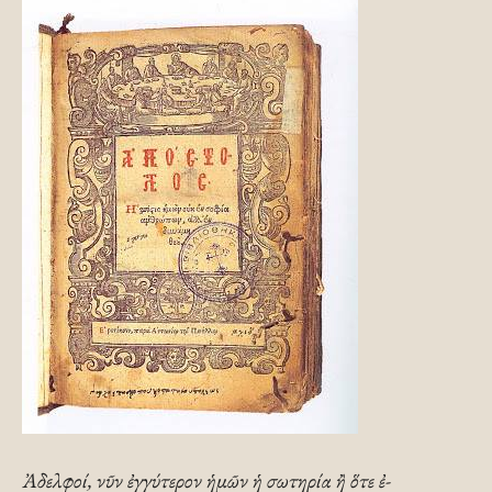
Ἀδελφοί, νῦν ἐγγύτερον ἡ­­μῶν ἡ σωτηρία ἢ ὅτε ἐ­­