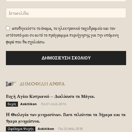
αποθηκεύστε το όνομα, το ηλεκτρονικό ταχυδρομείο και τον
ιστότοπό μου σε αυτό το πρόγραμμα περιήγησης για την επόμενη
φορά που θα σχολιάσω.
ΔΗΜΟΦΙΛΗ ΑΡΘΡΑ
Ευχή Αγίου Κυπριανού – Διαλύουσα τα Μάγια.
Askitikon
-
Πα 01-Ιούλ-2016
Ευχές
H Θεολογία των μνημοσύνων. Γιατι τελούνται τα 3ήμερα και τα
9μερα μνημόσυνα.
Askitikon
-
Πα 25-Μάι-2018
Ωφέλημα Ψυχής