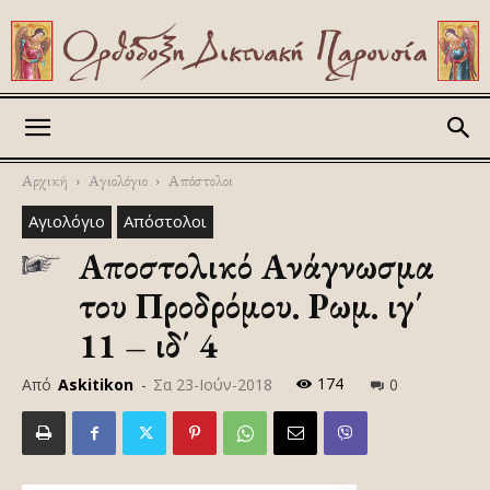
Askitikon
Αρχική
Αγιολόγιο
Απόστολοι
Αγιολόγιο
Απόστολοι
Αποστολικό Ανάγνωσμα
του Προδρόμου. Ρωμ. ιγ΄
11 – ιδ΄ 4
174
Από
Askitikon
-
Σα 23-Ιούν-2018
0