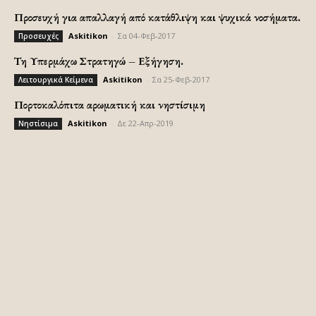
Προσευχή για απαλλαγή από κατάθλιψη και ψυχικά νοσήματα.
Askitikon
-
Σα 04-Φεβ-2017
Προσευχές
Τη Υπερμάχω Στρατηγώ – Εξήγηση.
Askitikon
-
Σα 25-Φεβ-2017
Λειτουργικά Κείμενα
Πορτοκαλόπιτα αρωματική και νηστίσιμη
Askitikon
-
Δε 22-Απρ-2019
Νηστίσιμα