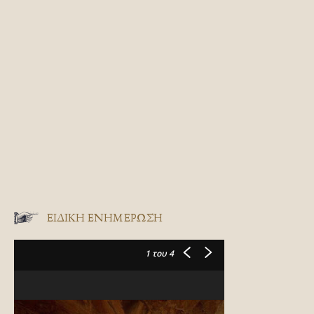
ΕΙΔΙΚΉ ΕΝΗΜΈΡΩΣΗ
1
του 4