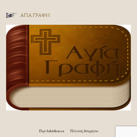
ΑΓΊΑ ΓΡΑΦΉ
Περί Askitikon.eu
Πολιτική Απορρήτου