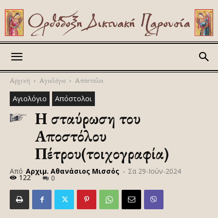
Askitikon
Αρχική
Αγιολόγιο
Απόστολοι
Αγιολόγιο
Απόστολοι
Η σταύρωση του
Αποστόλου
Πέτρου(τοιχογραφία)
Από
Αρχιμ. Αθανάσιος Μισσός
-
Σα 29-Ιούν-2024
122
0