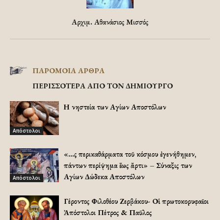
Αρχιμ. Αθανάσιος Μισσός
ΠΑΡΟΜΟΙΑ ΑΡΘΡΑ
ΠΕΡΙΣΣΟΤΕΡΑ ΑΠΟ ΤΟΝ ΔΗΜΙΟΥΡΓΟ
Η νηστεία των Αγίων Αποστόλων
Απόστολοι
«…Ὡς περικαθάρματα τοῦ κόσμου ἐγενήθημεν,
πάντων περίψημα ἕως ἄρτι» – Σύναξις των
Αγίων Δώδεκα Αποστόλων
Απόστολοι
Γέροντος Φιλοθέου Ζερβάκου- Οἱ πρωτοκορυφαῖοι
Ἀπόστολοι Πέτρος & Παῦλος