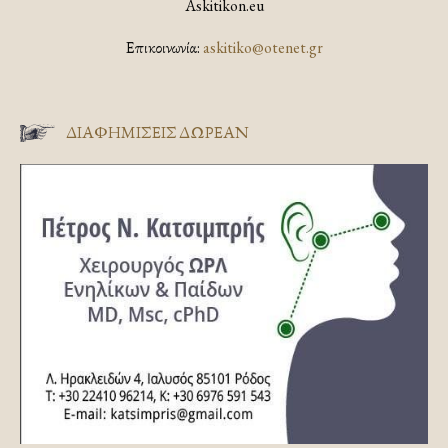
Askitikon.eu
Επικοινωνία:
askitiko@otenet.gr
ΔΙΑΦΗΜΊΣΕΙΣ ΔΩΡΕΆΝ