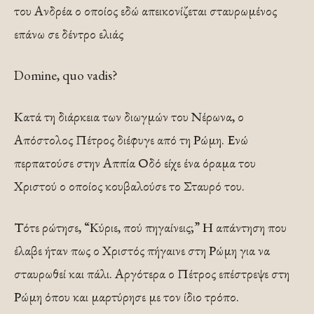
του Ανδρέα ο οποίος εδώ απεικονίζεται σταυρωμένος
επάνω σε δέντρο ελιάς
Domine, quo vadis?
Κατά τη διάρκεια των διωγμών του Νέρωνα, ο
Απόστολος Πέτρος διέφυγε από τη Ρώμη. Ενώ
περπατούσε στην Αππία Οδό είχε ένα όραμα του
Χριστού ο οποίος κουβαλούσε το Σταυρό του.
Τότε ρώτησε, “Κύριε, πού πηγαίνεις;” Η απάντηση που
έλαβε ήταν πως ο Χριστός πήγαινε στη Ρώμη για να
σταυρωθεί και πάλι. Αργότερα ο Πέτρος επέστρεψε στη
Ρώμη όπου και μαρτύρησε με τον ίδιο τρόπο.