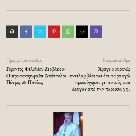
Προηγούμενο άρθρο
Επόμενο άρθρο
Γέροντος Φιλοθέου Ζερβάκου-
Άραγε ο ουρανὀς
Οἱ πρωτοκορυφαῖοι Ἀπόστολοι
αντιλαμβάνεται ότι τώρα εγώ
Πέτρος & Παῦλος
προσεύχομαι γι’ αυτούς που
έφυγαν από την παρούσα γη;