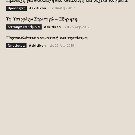
Προσευχή για απαλλαγή από κατάθλιψη και ψυχικά νοσήματα.
Askitikon
-
Σα 04-Φεβ-2017
Προσευχές
Τη Υπερμάχω Στρατηγώ – Εξήγηση.
Askitikon
-
Σα 25-Φεβ-2017
Λειτουργικά Κείμενα
Πορτοκαλόπιτα αρωματική και νηστίσιμη
Askitikon
-
Δε 22-Απρ-2019
Νηστίσιμα