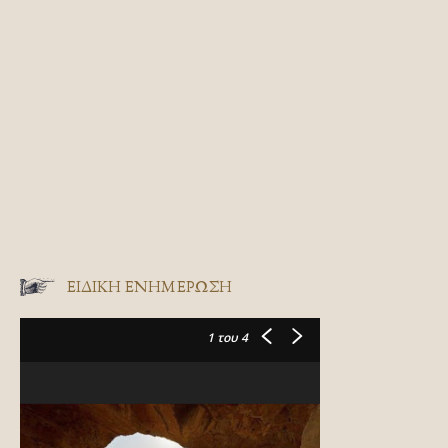
ΕΙΔΙΚΉ ΕΝΗΜΈΡΩΣΗ
1
του 4