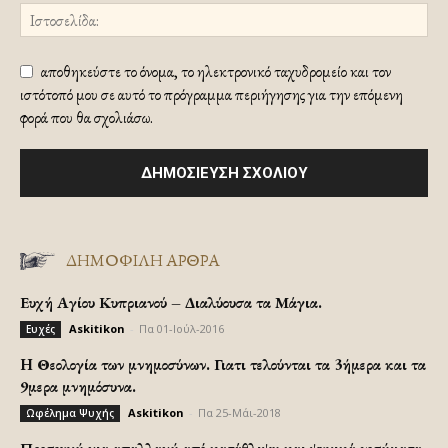
αποθηκεύστε το όνομα, το ηλεκτρονικό ταχυδρομείο και τον
ιστότοπό μου σε αυτό το πρόγραμμα περιήγησης για την επόμενη
φορά που θα σχολιάσω.
ΔΗΜΟΦΙΛΗ ΑΡΘΡΑ
Ευχή Αγίου Κυπριανού – Διαλύουσα τα Μάγια.
Askitikon
-
Πα 01-Ιούλ-2016
Ευχές
H Θεολογία των μνημοσύνων. Γιατι τελούνται τα 3ήμερα και τα
9μερα μνημόσυνα.
Askitikon
-
Πα 25-Μάι-2018
Ωφέλημα Ψυχής